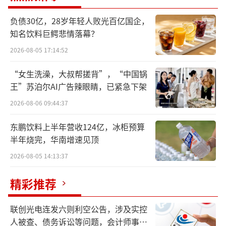
负债30亿，28岁年轻人败光百亿国企，
知名饮料巨鳄悲情落幕？
2026-08-05 17:14:52
“女生洗澡，大叔帮搓背”，“中国锅
王”苏泊尔AI广告辣眼睛，已紧急下架
2026-08-06 09:44:37
东鹏饮料上半年营收124亿，冰柜预算
半年烧完，华南增速见顶
2026-08-05 14:13:37
“截至目前，公司正积极与相关中介机构
精彩推荐
就本次发行并上市的相关工作进行商讨，除本
联创光电连发六则利空公告，涉及实控
次董事会审议通过的相关议案外，其他关于本
人被查、债务诉讼等问题，会计师事务