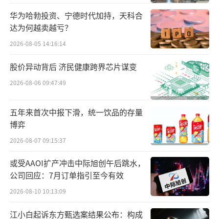
增长，今年前三季度，该公司研发费用高达45.
华为哈勃投资、宁德时代加持，天科合
达为何越卖越亏？
49亿元，同比增长22%。而在创新研发的加持
下，其成果也不断涌现：目前有90个自主创新
2026-08-05 14:16:14
产品正在临床研发，300余项临床试验在国内外
股价异动背后 济民健康跨界芯片谋变
开展。
2026-08-06 09:47:49
在业内看来，恒瑞医药赴港上市将引发行
五年来首次中报下滑，统一饮品的存量
业内的广泛关注，可能带动其他相关医药股及
博弈
市场的反应，进而提升整体市场的投资情绪。
2026-08-07 09:15:37
这对于整个医药行业发展具有积极的推动作
用。
或受AAOI扩产冲击中际旭创午后跳水，
公司回应：7月订单指引至今有效
“创新”“出海”双轮驱动
2026-08-10 10:13:09
对于这次赴港IPO原因，恒瑞医药方面表
江小白起诉东方甄选案结果公布：构成