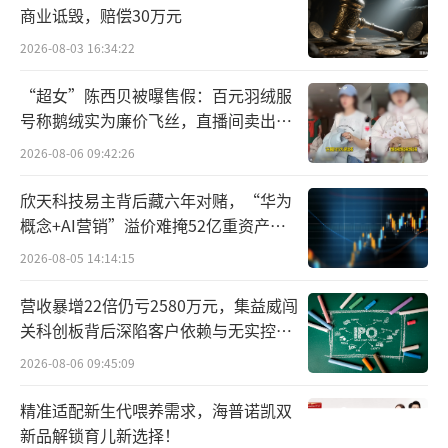
示，是为深入推动科技创新和国际化双轮驱动
商业诋毁，赔偿30万元
战略，进一步助力公司国际化业务的发展。
2026-08-03 16:34:22
“超女”陈西贝被曝售假：百元羽绒服
在前不久的第九届医药创新与投资大会
号称鹅绒实为廉价飞丝，直播间卖出超
上，恒瑞医药董事长孙飘扬曾表示，恒瑞医药
百万元
2026-08-06 09:42:26
的国际化主要考虑两方面：一是外部环境，二
是立足自身。而“出海”，产品一定要有竞争
欣天科技易主背后藏六年对赌，“华为
力，作为企业，整个临床研究水平、国际化商
概念+AI营销”溢价难掩52亿重资产考
验
业推广能力都面临巨大的挑战和考验。
2026-08-05 14:14:15
营收暴增22倍仍亏2580万元，集益威闯
孙飘扬提到，在出海方面，目前恒瑞医药
关科创板背后深陷客户依赖与无实控人
主要是借船出海：一是和国外大公司合作，授
困局
2026-08-06 09:45:09
权给他们，自己在国外干不了的事情交给别人
去干；二是和国外大资本合作，他们在投资方
精准适配新生代喂养需求，海普诺凯双
新品解锁育儿新选择！
面有经验。这两种形式对于企业来说能有效规