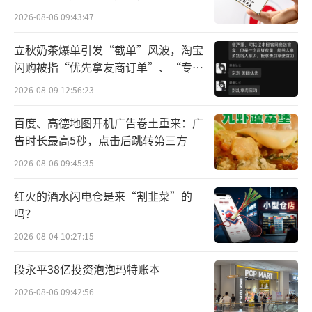
次发行并上市的具体细节尚未确定。”恒瑞医
所曾出具“保留意见”
2026-08-06 09:43:47
药在公告中表示。
立秋奶茶爆单引发“截单”风波，淘宝
24年前，恒瑞医药在A股IPO时，募集到的
闪购被指“优先拿友商订单”、“专挑
资金是4.79亿元。从业绩来看，目前恒瑞医药
贵的拿”
2026-08-09 12:56:23
趋势向好。今年前三季度，该公司实现营业收
百度、高德地图开机广告卷土重来：广
入201.89亿元，同比增长18.67%；归属于上市
告时长最高5秒，点击后跳转第三方
公司股东的净利润46.2亿元，同比增长32.9
2026-08-06 09:45:35
8%。
红火的酒水闪电仓是来“割韭菜”的
流动资金方面，截至今年三季度末，恒瑞
吗？
医药账面上货币现金仍高达221.32亿元。那为
2026-08-04 10:27:15
何还要赴港上市？这与研发创新的重投入密不
段永平38亿投资泡泡玛特账本
可分。
2026-08-06 09:42:56
近年来，恒瑞医药的研发费用保持两位数