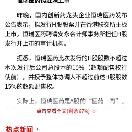
昨晚，国内创新药龙头企业恒瑞医药发布
公告表示，拟发行H股股票并在香港联交所主板
上市。恒瑞医药聘请安永会计师事务所担任H股
发行并上市的审计机构。
据悉，恒瑞医药此次发行的H股股数不超过
本次发行后公司总股本的10%（超额配售权行
使前），并授予整体协调人不超过前述H股股数
15%的超额配售权。
实际上，恒瑞医药是A股的“医药一哥”。
今年10月份，市场曾传出恒瑞医药计划至少在
点击查看全文(剩余
87
%)
H股市场募资20亿美元。不过，目前对于具体
热点新闻
的募资金额，恒瑞医药方面尚未官宣。