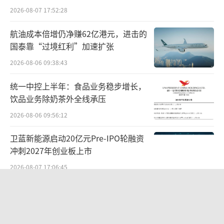
避风险，提升“出海”的效率。
2026-08-07 17:52:28
航油成本倍增仍净赚62亿港元，进击的
国泰靠“过境红利”加速扩张
2026-08-06 09:38:43
统一中控上半年：食品业务稳步增长，
饮品业务除奶茶外全线承压
2026-08-06 09:56:12
卫蓝新能源启动20亿元Pre-IPO轮融资
冲刺2027年创业板上市
近年来，恒瑞医药提出“创新”+“国际
2026-08-07 17:06:45
化”双轮驱动战略。如今，其高端制剂产品已
两则公告，换来9个涨停板
经进入了包括欧美日在内的40多个国家的市
2026-08-06 09:53:41
场，其中不乏白蛋白紫杉醇这样的FDA首仿品