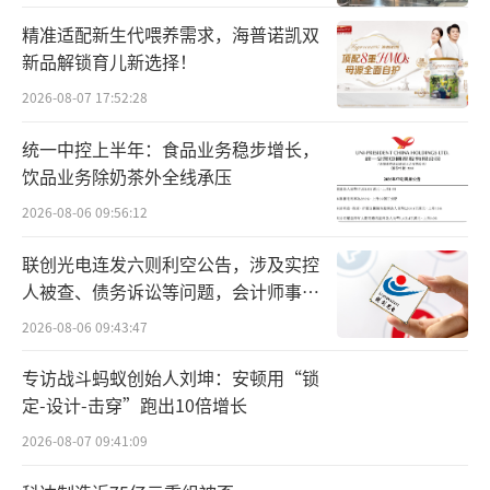
中国每年新发PTCL患者约为2万人。但是，欧
精准适配新生代喂养需求，海普诺凯双
美国家PTCL发病率相对较低，研究显示只有非
新品解锁育儿新选择！
霍奇金淋巴瘤的10%-15%之间，因此跨国药企
2026-08-07 17:52:28
开发治疗药物的动力不足。
统一中控上半年：食品业务稳步增长，
PTCL患者一线治疗主要依赖CHOP为基础
饮品业务除奶茶外全线承压
的四联化疗，治疗效果不佳，非常容易复发。
2026-08-06 09:56:12
复发难治性PTCL（r/r PTCL）生存预后很差：3
联创光电连发六则利空公告，涉及实控
年生存率为23%。中国患者有着迫切的治疗需
人被查、债务诉讼等问题，会计师事务
求，在攻克PTCL这一医学难题上，中国企业自
所曾出具“保留意见”
2026-08-06 09:43:47
然责无旁贷。
专访战斗蚂蚁创始人刘坤：安顿用“锁
不少优秀的中国药企努力过。2014年12
定-设计-击穿”跑出10倍增长
月，PTCL治疗药物西达本胺在中国获批上市，
2026-08-07 09:41:09
一度被寄予期待。西达本胺在临床上的确展现