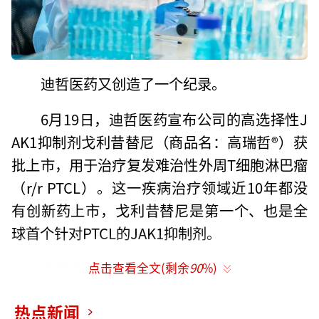
迪哲医药又创造了一个纪录。
6月19日，迪哲医药宣布公司的高选择性J
AK1抑制剂戈利昔替尼（商品名：高瑞哲®）获
批上市，用于治疗复发难治性外周T细胞淋巴瘤
（r/r PTCL）。这一疾病治疗领域近10年都没
有创新药上市，戈利昔替尼是第一个、也是全
球首个针对PTCL的JAK1抑制剂。
这其实还算不上是迪哲医药的纪录。迪哲
点击查看全文(剩余
90
%)
真正的纪录是战胜自我：在过去一年里，迪哲
热点新闻
拿出了舒沃替尼和戈利昔替尼两款全球first-in-