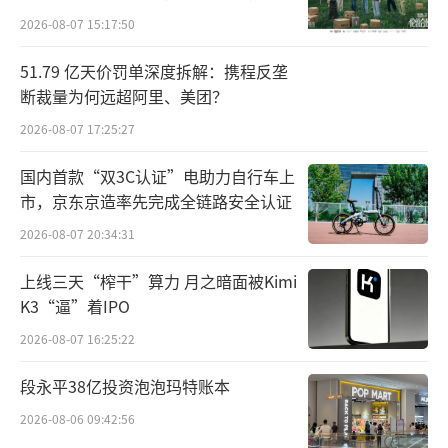
目前，戈利昔替尼已获美国FDA快速通道
向种草
2026-08-07 15:17:50
认定，有望很快代表中国创新药物进军美国市
51.79 亿天价罚单深度拆解：携程反垄
场。
断裁量为何远超阿里、美团？
填补10年来全球治疗空白
2026-08-07 17:25:27
外周T细胞淋巴瘤是一种起源于胸腺后成熟
国内首款“双3C认证”电助力自行车上
市，京东京造率先完成全链路安全认证
T/NK细胞的恶性肿瘤，和诸多B细胞淋巴瘤一
2026-08-07 20:34:31
样都属于非霍奇金性淋巴瘤中的一类。这种病
恶性程度高，异质性强，发病机制复杂，在所
上线三天“榨干”算力 月之暗面被Kimi
有非霍奇金淋巴瘤中生存率最低。
K3“逼”着IPO
2026-08-07 16:25:22
在中国，PTCL占非霍奇金性淋巴瘤的24.
4%。GLOBOCAN 2020年统计数据，中国每年
段永平38亿投资泡泡玛特账本
新发非霍奇金性淋巴瘤患者约9万人。算下来，
2026-08-06 09:42:56