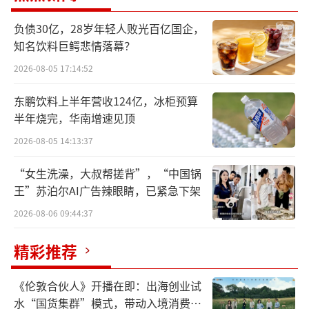
class/best-in-class级别的药物。这是中国biot
负债30亿，28岁年轻人败光百亿国企，
ech企业从没有达到过的高度。
知名饮料巨鳄悲情落幕？
2026-08-05 17:14:52
PTCL是令全球制药界都头疼的治疗难题，
以往药物的疗效都不尽如人意。这十年来，不
东鹏饮料上半年营收124亿，冰柜预算
少医药巨头不断在HDAC、PI3K等靶点上尝
半年烧完，华南增速见顶
试，百时美施贵宝、武田等跨国药企都折戟于
2026-08-05 14:13:37
此，国内恒瑞医药、嘉和生物等企业也没能成
“女生洗澡，大叔帮搓背”，“中国锅
功。
王”苏泊尔AI广告辣眼睛，已紧急下架
2026-08-06 09:44:37
迪哲从源头开创了通过靶向JAK/STAT通路
治疗PTCL的全新作用机制，以独特的全新分子
精彩推荐
结构实现了JAK1的高选择性，成就了“全球首
个且唯一”。
《伦敦合伙人》开播在即：出海创业试
水“国货集群”模式，带动入境消费反