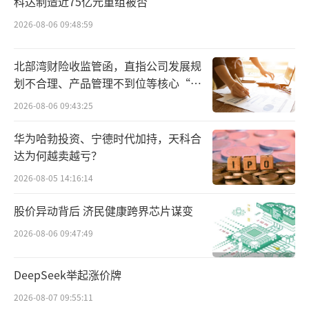
科达制造近75亿元重组被否
出对PTCL一个亚型AITL有较好的疗效。可惜的
是，PTCL有30多个亚型，西达本胺对其他亚型
2026-08-06 09:48:59
的效果非常一般。
北部湾财险收监管函，直指公司发展规
即便如此，西达本胺已经是目前指南推荐
划不合理、产品管理不到位等核心“痛
点”
级别最高的治疗方案。过去这十年里，全球再
2026-08-06 09:43:25
也没有企业取得过治疗突破，r/r PTCL的客观缓
华为哈勃投资、宁德时代加持，天科合
解率（ORR）一直没有超过30%。有效的临床
达为何越卖越亏？
治疗药物极度匮乏，从一件事情就能看出。CS
2026-08-05 14:16:14
CO和NCCN指南都推荐：r/r PTCL患者首选的
股价异动背后 济民健康跨界芯片谋变
方案是参与各类临床试验。这足可以说明PTCL
2026-08-06 09:47:49
领域长期没有太好的解决方案。
如今，戈利昔替尼的获批上市，填补了全
DeepSeek举起涨价牌
球PTCL的治疗空白。
2026-08-07 09:55:11