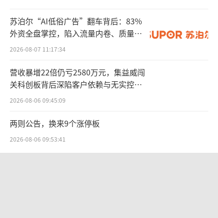
苏泊尔“AI低俗广告”翻车背后：83%
外资全盘掌控，陷入流量内卷、质量频
发的负循环
2026-08-07 11:17:34
营收暴增22倍仍亏2580万元，集益威闯
关科创板背后深陷客户依赖与无实控人
困局
2026-08-06 09:45:09
两则公告，换来9个涨停板
2026-08-06 09:53:41
源头创新+高效研发，成就全球首创
SpaceX股价跳水，一夜蒸发1.5万亿元
与西达本胺等HDAC靶标的研发思路完全不
2026-08-06 09:45:59
同，迪哲全球首创通过靶向JAK/STAT通路来治
疗PTCL，成就了戈利昔替尼这款世界上首个且
江小白起诉东方甄选案结果公布：构成