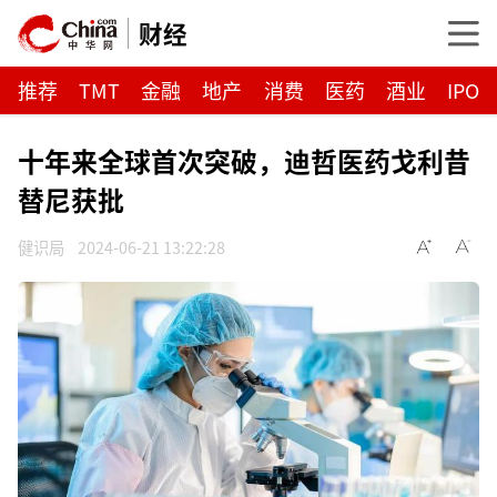
财经
推荐
TMT
金融
地产
消费
医药
酒业
IPO
十年来全球首次突破，迪哲医药戈利昔
替尼获批
健识局
2024-06-21 13:22:28