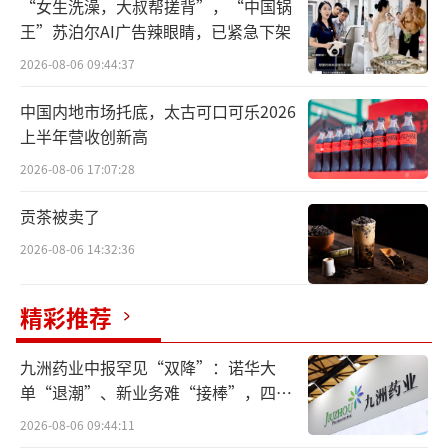
“女生洗澡，大叔帮搓背”，“中国锅
面对“创始人-职业经理人”的变更有点水土不
王”苏泊尔AI广告辣眼睛，已紧急下架
服：
2026-08-06 09:44:37
2024年，原信达生物的首席商务官刘敏加
中国内地市场托底，太古可口可乐2026
盟药明巨诺，2025年3月出任公司董事长，结果
上半年营收创新高
只干了九个月就在同年12月离职。
2026-08-06 17:07:28
刘敏离职的这个月，药明巨诺公告新董事
贡茶被卖了
长是服务药明巨诺多年、技术出身的刘诚。也
2026-08-06 14:32:36
是这个月的12号，药明巨诺宣布田丰加入药明
巨诺，即将出任公司CEO——官宣时间，刚好在
精彩推荐
国家医保局发布《商业健康保险创新药品目
录》的五天之后，或许是药明巨诺提前布局了
九洲药业中报罕见“双降”：诺华大
单“退潮”、新业务难“接棒”，四大
商业化的掌舵人。
难关待闯
2026-08-06 09:44:11