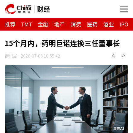
财经
推荐
TMT
金融
地产
消费
医药
酒业
IPO
15个月内，药明巨诺连换三任董事长
健识局
2026-07-08 10:55:42