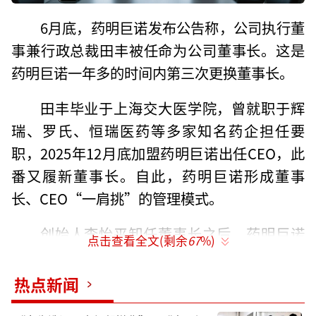
6月底，药明巨诺发布公告称，公司执行董
事兼行政总裁田丰被任命为公司董事长。这是
药明巨诺一年多的时间内第三次更换董事长。
田丰毕业于上海交大医学院，曾就职于辉
瑞、罗氏、恒瑞医药等多家知名药企担任要
职，2025年12月底加盟药明巨诺出任CEO，此
番又履新董事长。自此，药明巨诺形成董事
长、CEO“一肩挑”的管理模式。
创始人李怡平卸任董事长之后，药明巨诺
点击查看全文(剩余
67
%)
进入了职业经理人的管理阶段，已经历了刘
敏、刘诚和田丰三位管理者。然而三人任职时
热点新闻
间加起来，都不过一年半时间，显示药明巨诺