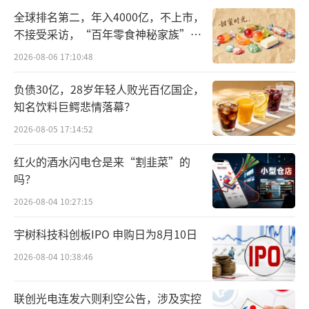
后续董事长人选的更替，似乎也印证了这
全球排名第二，年入4000亿，不上市，
一点。刘诚在董事长位置上也只短暂停留了半
不接受采访，“百年零食神秘家族”浮
年就离任，田丰正式出任药明巨诺的董事长兼C
出水面？
2026-08-06 17:10:48
EO。
负债30亿，28岁年轻人败光百亿国企，
药明巨诺聚焦于细胞免疫治疗，目前上市
知名饮料巨鳄悲情落幕？
产品仅有一款CAR-T产品瑞基奥仑赛注射液，在
2026-08-05 17:14:52
国内已获批三项适应症，主要都在淋巴瘤领
红火的酒水闪电仓是来“割韭菜”的
域。2025年，药明巨诺营收2.84亿元，仍处于
吗？
亏损状态。近两年新获批CAR-T很多，截至202
2026-08-04 10:27:15
6年7月初中国市场上已有9款CAR-T。
宇树科技科创板IPO 申购日为8月10日
由于成本原因，各家CAR-T定价都在100万
2026-08-04 10:38:46
元左右，多年来在国内的销售都不理想，药明
巨诺的表现也不突出。瑞基奥仑赛注射液获批
联创光电连发六则利空公告，涉及实控