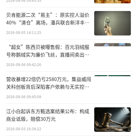
2026-08-06 09:45:35
和董事会的要求。
（责任编辑：zx0600）
贝肯能源二次“易主”：原实控人溢价
40%“清仓”离场，潘兵联合新洋丰、
宏科百世拟入主
2026-08-05 14:11:25
“超女”陈西贝被曝售假：百元羽绒服
号称鹅绒实为廉价飞丝，直播间卖出超
百万元
2026-08-06 09:42:26
营收暴增22倍仍亏2580万元，集益威闯
关科创板背后深陷客户依赖与无实控人
困局
2026-08-06 09:45:09
江小白起诉东方甄选案结果公布：构成
商业诋毁，赔偿30万元
2026-08-03 16:34:22