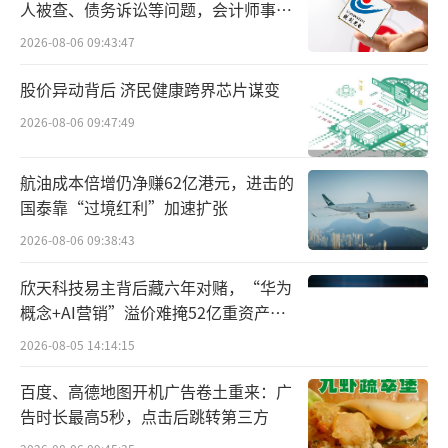
至今累计约600名患者使用，销售合计超6亿
人被查、债务诉讼等问题，会计师事务
元，金额并不算低，无奈公司每年研发投入过
所曾出具“保留意见”
2026-08-06 09:43:47
大，导致药明巨诺难以摆脱亏损。
股价异动背后 济民健康跨界芯片谋变
商保，或许是药明巨诺的唯一机会，有望
2026-08-06 09:47:49
增加覆盖面和支付效率。当前，田丰面临的压
力并不小，药明巨诺肯定要熬过一段低谷。健
航油成本倍增仍净赚62亿港元，进击的
国泰靠“过境红利”加速扩张
识局获悉，目前药明巨诺管理层已在内部削减
2026-08-06 09:38:43
支出，公司人数从顶峰的500多人降至2025年
末的341人；2025年一般及行政开支同比下降3
欣天科技易主背后藏六年对赌，“华为
4.6%。
概念+AI营销”溢价难掩52亿重资产考
验
2026-08-05 14:14:15
节流之外，药明巨诺亟需开源。田丰出任
董事长后要进一步改善CAR-T的商业化表现，否
百度、高德地图开机广告卷土重来：广
告时长最高5秒，点击后跳转第三方
则可能像前两任一样来去匆匆，无法满足股东