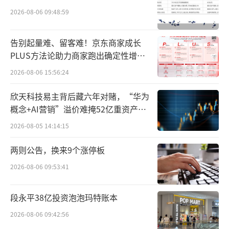
2元。或借大跌，瑞丰汇邦三号大幅建仓贵州茅
2026-08-06 09:48:59
台。从茅台2018年四季报来看，当时瑞丰汇邦
三号持股数量为359.13万股，市值约21.19亿
告别起量难、留客难！京东商家成长
元。
PLUS方法论助力商家跑出确定性增长
路径
2026-08-06 15:56:24
而金汇荣盛首次跻身贵州茅台前十大流通
股东的时间较瑞丰汇邦三号晚了大约半年，直
欣天科技易主背后藏六年对赌，“华为
概念+AI营销”溢价难掩52亿重资产考
到2019年第二季度才出现在前十大流通股东名
验
2026-08-05 14:14:15
单上。当时茅台的股价已经走出低谷，最高每
股近千元，茅台股价的走高也有大盘的助力，
两则公告，换来9个涨停板
彼时沪深300进入技术性牛市。
2026-08-06 09:53:41
2020年一季度，金汇荣盛继续增持，随着
段永平38亿投资泡泡玛特账本
股价的上涨，金汇荣盛的持仓市值保持在百亿
2026-08-06 09:42:56
以上。2021年，茅台股价最高达2628元/股，