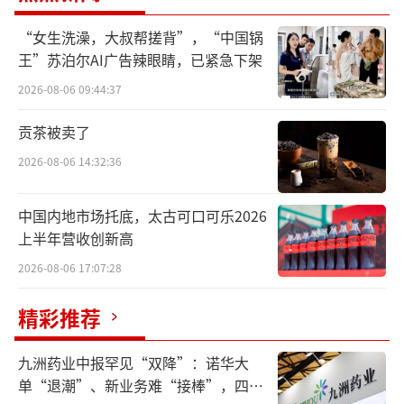
甚至不排除有清仓的可能。
“女生洗澡，大叔帮搓背”，“中国锅
王”苏泊尔AI广告辣眼睛，已紧急下架
事实上，减持早有预兆。去年四季度期
2026-08-06 09:44:37
间，金汇荣盛、瑞丰汇邦分别减持了111.43万
股、218.20万股。减持后，金汇荣盛、瑞丰汇
贡茶被卖了
邦仍持有792万股、675万股。
2026-08-06 14:32:36
值得注意的是，两大百亿私募持有贵州茅
中国内地市场托底，太古可口可乐2026
台超5年之久，在此时大举减持贵州茅台，它们
上半年营收创新高
是否“嗅到”了什么危险？
2026-08-06 17:07:28
两家百亿私募大举减持有何“动机”
精彩推荐
短短半年左右的时间，两家百亿私募合计
九洲药业中报罕见“双降”：诺华大
减持贵州茅台超140亿。
单“退潮”、新业务难“接棒”，四大