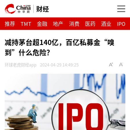
财经
推荐
TMT
金融
地产
消费
医药
酒业
IPO
减持茅台超140亿，百亿私募金“嗅
到”什么危险？
环球老虎财经app
2024-04-29 14:49:25