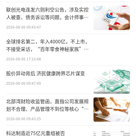
时减持了贵州茅台约111.43万股、218.21万
联创光电连发六则利空公告，涉及实控
股。
人被查、债务诉讼等问题，会计师事务
所曾出具“保留意见”
2026-08-06 09:43:47
若以贵州茅台股价1650元/股计算，汇荣盛
三号、瑞丰汇邦三号前后两次分别减持了约71.
全球排名第二，年入4000亿，不上市，
不接受采访，“百年零食神秘家族”浮
39亿元、69.68亿元，合计减持金额超140亿
出水面？
元。
2026-08-06 17:10:48
股价异动背后 济民健康跨界芯片谋变
在此之前，这两只产品至少连续持仓贵州
2026-08-06 09:47:49
茅台长达18个季度之久。早在2018年四季度期
间，瑞丰汇邦三号首次出现在贵州茅台的前十
北部湾财险收监管函，直指公司发展规
大流通股东之列。
划不合理、产品管理不到位等核心“痛
点”
彼时，贵州茅台股价因三季度业绩不及市
2026-08-06 09:43:25
场“预期”，股价一字跌停，随后最低到509.0
科达制造近75亿元重组被否