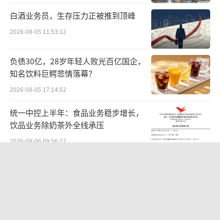
两家均未减持。
白酒业务员，生存压力正被推到顶峰
不过，由于重仓押注贵州茅台，两只产品
2026-08-05 11:53:12
的弊端也暴露无遗。从2021年上半年起贵州茅
负债30亿，28岁年轻人败光百亿国企，
台股价一路下跌，8月份一度触及年度低点1525
知名饮料巨鳄悲情落幕？
元，导致两只产品出现显著回撤，尤其是金汇
2026-08-05 17:14:52
荣盛三号，在当年8月回撤率一度高达51%。
统一中控上半年：食品业务稳步增长，
股价大跌，金汇荣盛和瑞丰汇邦持续增
饮品业务除奶茶外全线承压
持，截止2023年9月30日，金汇荣盛持股达90
2026-08-06 09:56:12
3.68万股；瑞丰汇邦持股达893.31万股，两者
华网测评丨豆沙粽测评：五芳斋、三
合计持仓市值323亿。
全、诸老大
就在持仓市值巅峰不久，两家百亿私
2026-06-08 10:19:22
募“破天荒”开始在四季度减持。而四季度茅
江小白起诉东方甄选案结果公布：构成