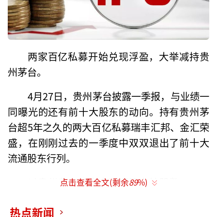
两家百亿私募开始兑现浮盈，大举减持贵
州茅台。
4月27日，贵州茅台披露一季报，与业绩一
同曝光的还有前十大股东的动向。持有贵州茅
台超5年之久的两大百亿私募瑞丰汇邦、金汇荣
盛，在刚刚过去的一季度中双双退出了前十大
流通股东行列。
以贵州茅台第十大流通股东持股数471.01
点击查看全文(剩余
89
%)
万股测算，金汇荣盛和瑞丰汇邦在一季度内至
热点新闻
少减持了贵州茅台321.24万股、204.09万股，