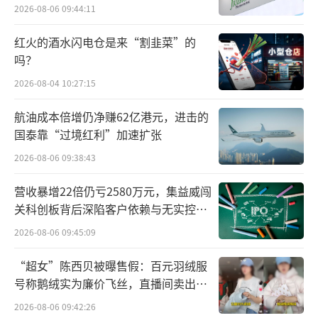
难关待闯
素有贵州茅台“铁杆粉丝”之称的珠海市
2026-08-06 09:44:11
瑞丰汇邦资产管理有限公司（下称“瑞丰汇
红火的酒水闪电仓是来“割韭菜”的
邦”）、深圳市金汇荣盛财富管理有限公司
吗？
（下称“金汇荣盛”）旗下的瑞丰汇邦三号、
2026-08-04 10:27:15
金汇荣盛三号在一季报双双退出了前十大流通
航油成本倍增仍净赚62亿港元，进击的
股东行列。
国泰靠“过境红利”加速扩张
若以第十大股东易方达沪深300ETF发起式
2026-08-06 09:38:43
持有的471.01万股计算，此番金汇荣盛三号、
营收暴增22倍仍亏2580万元，集益威闯
瑞丰汇邦三号至少减持了约321.24万股、204.0
关科创板背后深陷客户依赖与无实控人
困局
9万股，甚至不排除有清仓的可能。
2026-08-06 09:45:09
在外界看来，向来对贵州茅台只买不卖的
“超女”陈西贝被曝售假：百元羽绒服
号称鹅绒实为廉价飞丝，直播间卖出超
两只私募产品，此前已有退出端倪。在2023年
百万元
四季度期间，金汇荣盛三号、瑞丰汇邦三号同
2026-08-06 09:42:26