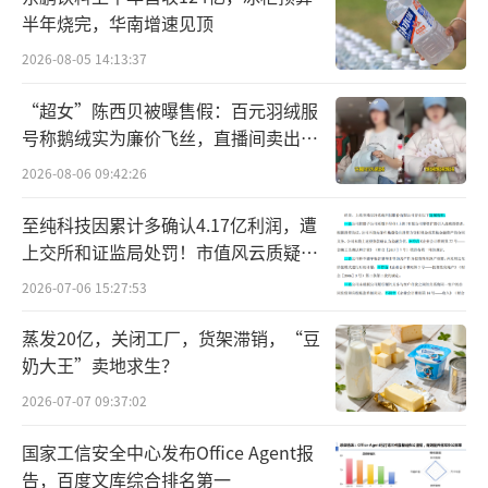
度的
1.38%
，超出了市场预期。
半年烧完，华南增速见顶
2026-08-05 14:13:37
“超女”陈西贝被曝售假：百元羽绒服
号称鹅绒实为廉价飞丝，直播间卖出超
百万元
2026-08-06 09:42:26
至纯科技因累计多确认4.17亿利润，遭
上交所和证监局处罚！市值风云质疑其
财务问题，遭巨额索赔！
2026-07-06 15:27:53
蒸发20亿，关闭工厂，货架滞销，“豆
奶大王”卖地求生？
2026-07-07 09:37:02
国家工信安全中心发布Office Agent报
告，百度文库综合排名第一