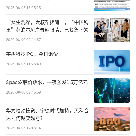
2026-08-05 15:05:15
“女生洗澡，大叔帮搓背”，“中国锅
王”苏泊尔AI广告辣眼睛，已紧急下架
2026-08-06 09:44:37
宇树科技IPO，今日询价
2026-08-05 11:46:49
SpaceX股价跳水，一夜蒸发1.5万亿元
2026-08-06 09:45:59
华为哈勃投资、宁德时代加持，天科合
达为何越卖越亏？
2026-08-05 14:16:14