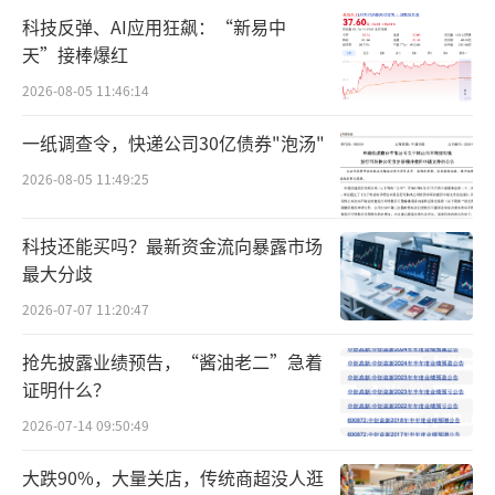
2.52亿元和12.97亿元。
科技反弹、AI应用狂飙：“新易中
天”接棒爆红
也就是说，方舟健客的收入主要还是
靠“线上卖药”。但由于药品行业的特殊性，
2026-08-05 11:46:14
如严格的监管政策、高要求的专业化服务，以
一纸调查令，快递公司30亿债券"泡汤"
及激烈的市场竞争等，这门生意想要赚钱也不
2026-08-05 11:49:25
容易。
科技还能买吗？最新资金流向暴露市场
从业绩来看，方舟健客就是“增收不增
最大分歧
利”。数据显示，2021年亏损3.04亿元，2022
2026-07-07 11:20:47
年扩大至3.83亿元，2023年有所收窄，为1.97
抢先披露业绩预告，“酱油老二”急着
亿元，三年下来累计亏损近9亿元。
证明什么？
2026-07-14 09:50:49
大跌90%，大量关店，传统商超没人逛