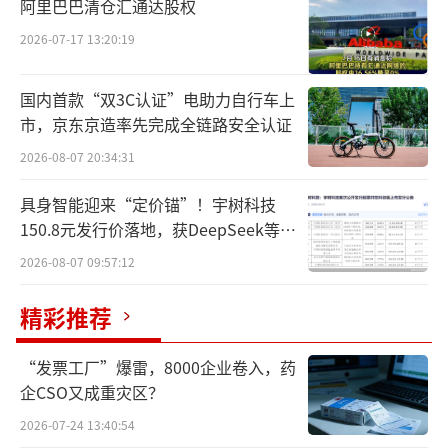
阿里巴巴清仓汇通达股权
2026-07-17 13:20:19
国内首款“双3C认证”电助力自行车上
市，京东京造率先完成全链路安全认证
2026-08-07 20:34:31
具身智能迎来“定价锚”！宇树科技
根据灼识咨询的资料，以2022年平均月活
150.8元发行价落地，获DeepSeek等豪
跃用户计，方舟健客是中国最大的在线慢病管
华战配加持
2026-08-07 09:57:12
理平台。不过，从财报数据来看，“线上零售
药店”则依然是支柱业务。
精彩推荐
2021-2023年，方舟健客分别实现营收17.5
“发票工厂”爆雷，8000企业卷入，药
9亿元、22.04亿元、24.34亿元，而来源于线上
企CSO又成重灾区？
零售药店服务业务的收入分别为10.11亿元、1
2026-07-24 13:40:54