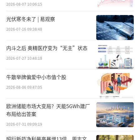
金？
招股书中如是说。或许，这也是方舟健客急于
2026-08-07 10:06:15
上市的原因。
光伏寒冬未了 | 易观察
而今，登陆二级市场后，投资者似乎并不
2026-07-16 09:38:48
买账。后续的表现，也有待观察。
内斗之后 奥精医疗变为“无主”状态
“线上卖药”生意竞争大
2026-07-27 10:48:18
“线上卖药”这门生意的市场前景如何？
牛散举牌偏爱中小市值个股
米内网数据显示，2023年网上药店（药品+非药
2026-08-06 09:47:05
品）零售规模超过3000亿元，同比增长约1
5%。
欧洲储能市场大变局？天能5GWh建厂
布局给出答案
相较于线下，线上药房价格优惠、类目丰
富，是非药健康产品重要的销售渠道。近年
2026-07-31 09:09:19
来，随着《药品网络销售监督管理办法》的落
昭衍新药净利最高暴增13倍，周志文、