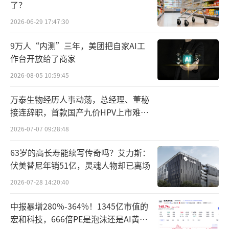
了？
2026-06-29 17:47:30
9万人“内测”三年，美团把自家AI工
作台开放给了商家
对于亏损的原因，该公司解释称主要是由
2026-08-05 10:59:45
于推动服务增长、提升品牌知名度、为支持未
万泰生物经历人事动荡，总经理、董秘
来扩张奠定基础，而产生大量销售成本及经营
接连辞职，首款国产九价HPV上市难抵
业绩下滑
开支。为实现扩张，该公司一直在烧钱，2021
2026-07-07 09:28:48
年至2023年，销售成本分别为15.39亿元、18.2
63岁的高长寿能续写传奇吗？艾力斯：
4亿元和19.47亿元。
伏美替尼年销51亿，灵魂人物却已离场
这庞大的开支也让此前的融资花得差不多
2026-07-28 14:20:40
了。“截至最后实际可行日期，我们投资收取
中报暴增280%-364%！1345亿市值的
的所得款项净额已动用约95.9%。”该公司在
宏和科技，666倍PE是泡沫还是AI黄