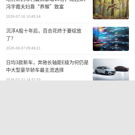
地，网络购药意识的逐年提高，医药电商市场
冯宇霞夫妇靠“养猴”致富
仍有较大的增长空间。
2026-07-16 10:45:14
从市场竞争来看，目前主要的医药电商公
沉浮A股十年后，百合花终于要绽放
了？
司主要分为三类：以药师帮、药九九、合纵药
易购、商康网等为代表的B2B平台；以阿里健
2026-08-07 09:48:21
康、京东健康、药帮忙等为代表的B2C平台，
日均3款新车，奔驰长轴距E级为何仍是
以及叮当快药、上药云健康等O2O平台。
中大型豪华轿车最主流选择
2026-07-31 14:37:20
24小时到西藏，36小时抵欧洲 京
东“一地发全球”让广东荔枝鲜达全球
2026-05-23 21:57:37
MLCC涨价潮汹涌，国产产业链迎黄金
替代窗口