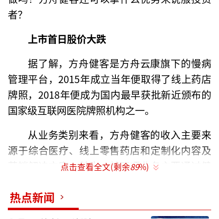
者？
上市首日股价大跌
据了解，方舟健客是方舟云康旗下的慢病
管理平台，2015年成立当年便取得了线上药店
牌照，2018年便成为国内最早获批新近颁布的
国家级互联网医院牌照机构之一。
从业务类别来看，方舟健客的收入主要来
源于综合医疗、线上零售药店和定制化内容及
营销解决方案。其中，前两项业务主要通过健
点击查看全文(剩余
89
%)
客平台提供。服务群体覆盖了患者、制药企
热点新闻
业，实现了从C端到B端的全覆盖。