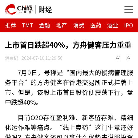
财经
推荐
TMT
金融
地产
消费
医药
酒业
IPO
上市首日跌超40%，方舟健客压力重重
消费记
2024-07-10 11:29:56
7月9日，号称是“国内最大的慢病管理服
务平台”的方舟健客在香港交易所正式挂牌上
市。但是，该股上市首日股价便震荡下行，盘
中跌超40%。
目前O2O存在盈利难、新客留存难、精细
化运作难等痛点。“线上卖药”这门生意还好
做吗？方舟健客还可以拿什么优势来说服投资