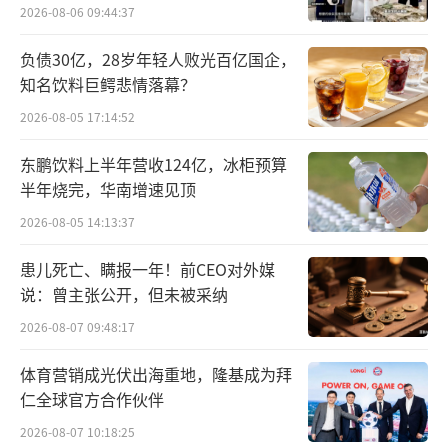
4款车型无法更换新的智驾方案，立刻引发2024
2026-08-06 09:44:37
款极氪001车主们的不满。2025款极氪001上市
负债30亿，28岁年轻人败光百亿国企，
当晚，极氪官方直播间异常热闹，部分顶
知名饮料巨鳄悲情落幕？
着“无良极氪”“极氪退钱”网名的用户在直
2026-08-05 17:14:52
播间一边“刷礼物”一边“刷屏”极氪是无良
东鹏饮料上半年营收124亿，冰柜预算
商家。极氪官方则表示，理解并尊重用户的感
半年烧完，华南增速见顶
受，也深知信任的重要性，因此为老车主专门
2026-08-05 14:13:37
提供价值1万元的购车抵用券，让老车主能够以
最优的价格购买到最新的极氪产品。
患儿死亡、瞒报一年！前CEO对外媒
说：曾主张公开，但未被采纳
但老车主们并不买账。北京商报记者在黑
2026-08-07 09:48:17
猫投诉平台上看到，2025款极氪001车型上市
体育营销成光伏出海重地，隆基成为拜
后，该平台出现大量车主投诉。其中，一位车
仁全球官方合作伙伴
主称，购车不到一个月，极氪001就推出新车
2026-08-07 10:18:25
型，新车秒变旧车直接贬值。此后，更出现部