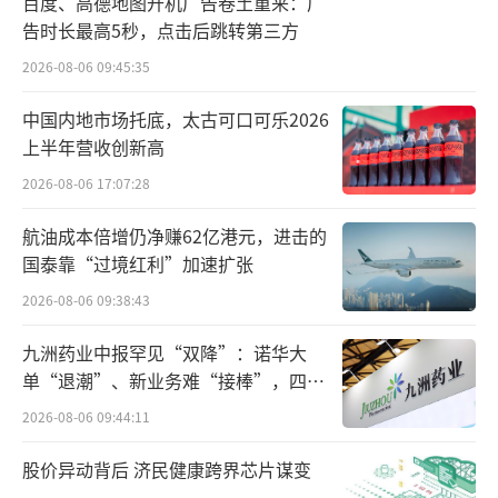
百度、高德地图开机广告卷土重来：广
方案，同时公司的品牌NPS（净推荐值）调研
告时长最高5秒，点击后跳转第三方
也发现，智驾是影响用户选择极氪001的因素之
2026-08-06 09:45:35
一。因此，内部决策立项自研智驾方案上车，
中国内地市场托底，太古可口可乐2026
给用户多一种选择。
上半年营收创新高
针对极氪官方与极氪老车主之间的“拉
2026-08-06 17:07:28
扯”，一部分网友表示：“小米‘三年磨一
航油成本倍增仍净赚62亿港元，进击的
剑’，极氪‘一年磨三剑’。”另一部分网友
国泰靠“过境红利”加速扩张
则认为：“能理解老车主的心情，车企这波补
2026-08-06 09:38:43
偿不聪明激怒了老用户。但按照市场规律企业
九洲药业中报罕见“双降”：诺华大
产品价格和推出产品的时间由车企把控，不能
单“退潮”、新业务难“接棒”，四大
总是放缓开发进度。”
难关待闯
2026-08-06 09:44:11
“成败”智能化
股价异动背后 济民健康跨界芯片谋变