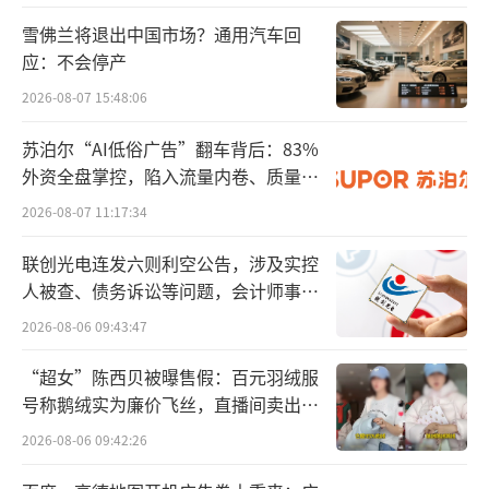
分车主到极氪总部及门店维权的情况。
雪佛兰将退出中国市场？通用汽车回
应：不会停产
对于车主的不满，极氪官方与法务部在微
2026-08-07 15:48:06
博平台边“安抚”边“举报”。8月14日晚，极
苏泊尔“AI低俗广告”翻车背后：83%
氪法务部在微博发文称，针对极氪2025款新品
外资全盘掌控，陷入流量内卷、质量频
发布，近期在网络平台上出现大量有组织的造
发的负循环
2026-08-07 11:17:34
谣、P图和捏造事实的人身攻击等不实信息。公
司已固定相关证据并已报警，将依法严厉追究
联创光电连发六则利空公告，涉及实控
人被查、债务诉讼等问题，会计师事务
所有造谣者的法律责任。此后，极氪官方在微
所曾出具“保留意见”
2026-08-06 09:43:47
博发布《2025款新品发布答用户问》，对消费
者的一系列问题进行回应。极氪方面表示，今
“超女”陈西贝被曝售假：百元羽绒服
年2月，2024款极氪001上市发布后，极氪007
号称鹅绒实为廉价飞丝，直播间卖出超
百万元
搭载的浩瀚智驾受到广泛的用户和行业好评，
2026-08-06 09:42:26
很多极氪001的潜在用户呼吁能够选择浩瀚智驾