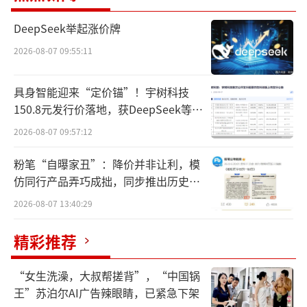
年，今年8月13日极氪又推出2025款极氪001，
DeepSeek举起涨价牌
售价区间为25.9万—32.9万元。其中，新车型
2026-08-07 09:55:11
更首发搭载极氪AIOS和浩瀚智驾2.0。据了解，
由于老款车型使用Mobileye智驾方案，而2025
具身智能迎来“定价锚”！宇树科技
款车型采用浩瀚智驾方案，与Mobileye智驾方
150.8元发行价落地，获DeepSeek等豪
华战配加持
案在底层芯片、系统布控、线束布局等方面采
2026-08-07 09:57:12
用不同的布置方案，在系统和硬件层面是两套
粉笔“自曝家丑”：降价并非让利，模
方案。因此，极氪方面表示：“老款车型无法
仿同行产品弄巧成拙，同步推出历史学
更换。”
员退费方案
2026-08-07 13:40:29
如果将今年2月前能够购买的2023款车型计
精彩推荐
算在内，意味着今年消费者能够买到2023—202
5款的3款极氪001，有网友将其称为“十分神奇
“女生洗澡，大叔帮搓背”，“中国锅
的现象”。“一年三更”的换新速度，叠加202
王”苏泊尔AI广告辣眼睛，已紧急下架