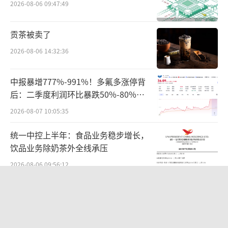
在“软件定义”时代下，新车迭代速度持
2026-08-06 09:47:49
续加快，“背刺”老车主的现象屡见不鲜。此
贡茶被卖了
前，新款比亚迪方程豹上市降价5万元，同样引
发老车主不满。而小鹏新款P5车型改用天玑系
2026-08-06 14:32:36
统，致使老车型无法更新系统，也引发老车主
中报暴增777%-991%！多氟多涨停背
维权。
后：二季度利润环比暴跌50%-80%，
是黄金坑还是陷阱？
北京嘉潍律师事务所律师赵占领表示，不
2026-08-07 10:05:35
仅汽车产品，包括手机等电子产品在内，目前
统一中控上半年：食品业务稳步增长，
的迭代速度都非常快。在法律层面，这是企业
饮品业务除奶茶外全线承压
根据自身节奏和市场情况来制定的战略，并没
2026-08-06 09:56:12
有问题。关键问题在于，如果消费者可以提供
华为哈勃投资、宁德时代加持，天科合
明确的证据证明，当初在购车时企业或销售人
达为何越卖越亏？
员承诺在一定明确的时间内不会推出新车型，
2026-08-05 14:16:14
但后续在这段时间内推出新车型，才有可能构