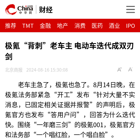
财经
推荐
TMT
金融
地产
消费
医药
酒业
IPO
极氪“背刺”老车主 电动车迭代成双刃
剑
北京商报
2024-08-16 15:30:08
老车主急了，极氪也急了。8月14日晚，在
极氪法务部紧急“开工”发布“针对大量不实
消息，已固定相关证据并报警”的声明后，极
氪官方也发布“答用户问”，回答为什么迭代
快。围绕“一年磨三剑”的极氪001，极氪官方
和法务部“一个唱红脸，一个唱白脸”。