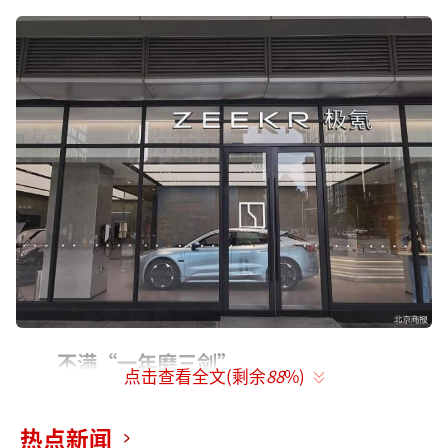
不满“一年磨三剑”
点击查看全文(剩余
88
%)
今年2月27日，2024款极氪001宣布上市，
热点新闻
售价区间为26.9万—32.9万元。然而，时隔半