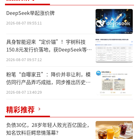
决难题的工具，帮助我们构建新的支撑结构。
DeepSeek举起涨价牌
人人拥有一支AI团队将成为可能，能够提供个
2026-08-07 09:55:11
性化指导和创造。他还做出预测，超级AI有可
能在未来几千天内完成（PS：这个天数的变数
具身智能迎来“定价锚”！宇树科技
可太大了）。
150.8元发行价落地，获DeepSeek等豪
华战配加持
2026-08-07 09:57:12
在奥尔特曼看来，深度学习路线将会成为
进入超级智能时代的钥匙。而在这个过程中，
粉笔“自曝家丑”：降价并非让利，模
仿同行产品弄巧成拙，同步推出历史学
降低算力成本和建立基础设施对于普及AI至关
员退费方案
2026-08-07 13:40:29
重要。
精彩推荐
“我们今天所做的许多工作，在几百年前
的人们看来都是浪费时间的琐碎之事，但没有
负债30亿，28岁年轻人败光百亿国企，
人会在回顾过去时，希望自己是一名点燃街灯
知名饮料巨鳄悲情落幕？