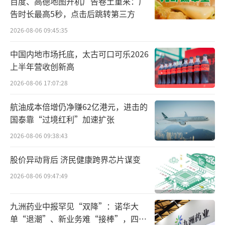
百度、高德地图开机广告卷土重来：广
告时长最高5秒，点击后跳转第三方
这不是个一蹴而就的过程，但我们很快就
2026-08-06 09:45:35
能与AI合作，它能帮助我们完成比没有AI时更
多的工作；最终，我们每个人都能拥有一个由
中国内地市场托底，太古可口可乐2026
上半年营收创新高
不同领域的虚拟专家组成的个人AI团队，共同
2026-08-06 17:07:28
创造几乎任何我们能想象到的东西。我们的孩
子将拥有虚拟家庭教师，他们可以用任何语
航油成本倍增仍净赚62亿港元，进击的
言、以任何速度提供任何学科的个性化指导。
国泰靠“过境红利”加速扩张
我们还可以想象类似的想法，比如更好的医疗
2026-08-06 09:38:43
保健、创造人们所能想象的任何软件的能力等
股价异动背后 济民健康跨界芯片谋变
等。
2026-08-06 09:47:49
有了这些新能力，我们就能实现今天看来
九洲药业中报罕见“双降”：诺华大
难以想象的共同繁荣；在未来，每个人的生活
单“退潮”、新业务难“接棒”，四大
都会比现在更好。繁荣本身并不一定会让人们