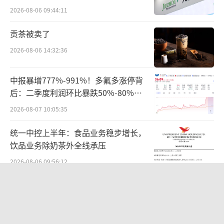
难关待闯
2026-08-06 09:44:11
幸福（有很多悲惨的富人）但它会切实改善全
世界人民的生活。
贡茶被卖了
2026-08-06 14:32:36
我们可以从一个狭义的角度来看待人类历
史：经过数千年的科学发现和技术进步，我们
中报暴增777%-991%！多氟多涨停背
已经知道如何熔化沙子，加入一些杂质，以惊
后：二季度利润环比暴跌50%-80%，
人的精确度在极小的范围内将其排列成计算机
是黄金坑还是陷阱？
2026-08-07 10:05:35
芯片，通过它运行能量，最终形成能够创造出
统一中控上半年：食品业务稳步增长，
越来越强大的AI的系统。
饮品业务除奶茶外全线承压
这可能是迄今为止的历史中最重要的事
2026-08-06 09:56:12
实。我们有可能在几千天后就拥有超级智能；
华为哈勃投资、宁德时代加持，天科合
也许需要更长的时间，但我相信我们一定会实
达为何越卖越亏？
现。
2026-08-05 14:16:14