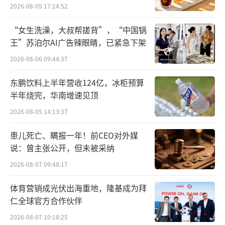
的灯夫。
2026-08-05 17:14:52
如果一个灯夫能够看到今天的世界，他会
“女生洗澡，大叔帮搓背”，“中国锅
觉得周身的繁荣是难以想象的。而如果我们能
王”苏泊尔AI广告辣眼睛，已紧急下架
从今天开始快进一百年，我们周身的繁荣也会
2026-08-06 09:44:37
让人觉得难以想象。”奥尔特曼强调，我们正
东鹏饮料上半年营收124亿，冰柜预算
处于这类新型推理模型的GPT-2阶段。在未来几
半年烧完，华南增速见顶
年里，我们会看到它逐步发展到类似于GPT-4的
2026-08-05 14:13:37
水平。
患儿死亡、瞒报一年！前CEO对外媒
以下是奥尔特曼博客全文：
说：曾主张公开，但未被采纳
2026-08-07 09:48:17
在未来几十年里，我们将能够做到在祖辈
看来像魔术一样的事情。
体育营销成光伏出海重地，隆基成为拜
仁全球官方合作伙伴
这种现象并不新鲜，但将会加速发展。随
2026-08-07 10:18:25