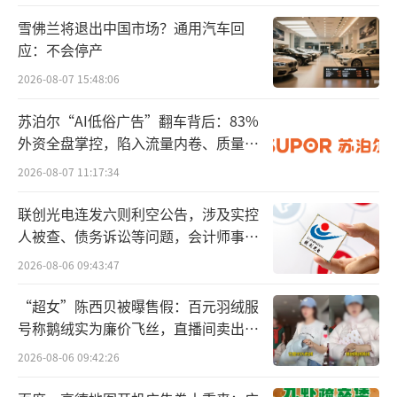
着时间的推移，人们的能力大幅提高；我们现
雪佛兰将退出中国市场？通用汽车回
在已经可以完成我们的前辈认为不可能完成的
应：不会停产
事情。
2026-08-07 15:48:06
我们之所以更有能力，不是因为基因的改
苏泊尔“AI低俗广告”翻车背后：83%
变，而是因为我们受益于社会的基础设施，这
外资全盘掌控，陷入流量内卷、质量频
些基础设施比我们任何一个人都要聪明和有能
发的负循环
2026-08-07 11:17:34
力；从某种意义上说，社会本身就是一种高级
联创光电连发六则利空公告，涉及实控
智能。我们的祖辈以及他们的先辈创造并成就
人被查、债务诉讼等问题，会计师事务
了伟大的事业。他们为“人类进步的脚手
所曾出具“保留意见”
2026-08-06 09:43:47
架”做出了贡献，而我们所有人都从中受益。A
I将为人们提供解决困难问题的工具，帮助我们
“超女”陈西贝被曝售假：百元羽绒服
号称鹅绒实为廉价飞丝，直播间卖出超
在“脚手架”上添加新的支柱，而这些是我们
百万元
2026-08-06 09:42:26
自己无法解决的。人类进步的故事将继续下
去，我们的后代将做到我们做不到的事情。