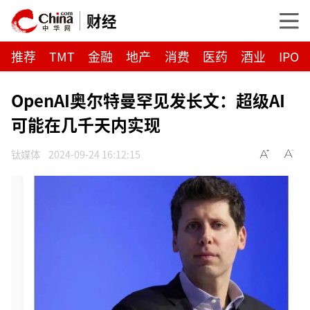
财经
推荐
TMT
金融
地产
消费
医药
酒业
IPO
OpenAI奥尔特曼罕见发长文：超级AI
可能在几千天内实现
钛媒体
2024-09-24 16:12:15