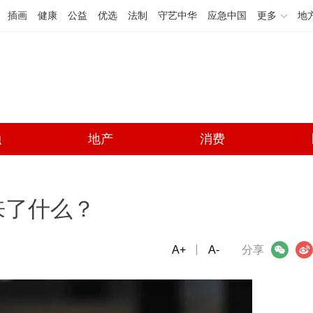
插画
健康
公益
优选
法制
守艺中华
应急中国
更多
地
融
地产
消费
来了什么？
A+
微信
A-
微博
分享