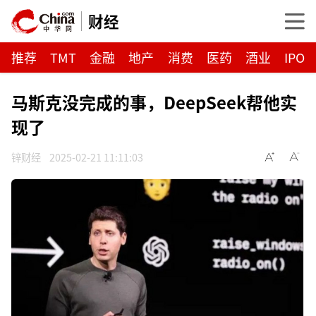
财经
推荐
TMT
金融
地产
消费
医药
酒业
IPO
马斯克没完成的事，DeepSeek帮他实
现了
锌财经
2025-02-21 11:11:03