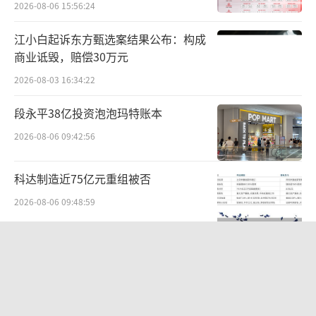
来到了命运的十字路口：
2026-08-06 15:56:24
是继续闭源，维持现状，盲目相信自己的
江小白起诉东方甄选案结果公布：构成
商业诋毁，赔偿30万元
产品力足矣匹敌免费的DeepSeek？
2026-08-03 16:34:22
还是推翻自己全部的商业计划，倒向开
段永平38亿投资泡泡玛特账本
源？
2026-08-06 09:42:56
开源只是第一步
科达制造近75亿元重组被否
一直以来，山姆·奥特曼和OpenAI是坚定
2026-08-06 09:48:59
的“AI保守派”：坚持闭源、延迟开源、追求
利润最大化。
北部湾财险收监管函，直指公司发展规
划不合理、产品管理不到位等核心“痛
而ChatGPT一直实行的“API+订阅制”也
点”
2026-08-06 09:43:25
是OpenAI强大的商业护城河。所谓的“API+订
阅制”理解起来很简单，就是付费会员。