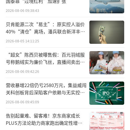
国泰靠“过境红利”加速扩张
型Gemini直接向一名20岁的大学生发出：“人
2026-08-06 09:38:43
类，请去死吧，求求你了。”
贝肯能源二次“易主”：原实控人溢价
外界一直在呼吁AI公司加强内容审核，然
40%“清仓”离场，潘兵联合新洋丰、
宏科百世拟入主
而OpenAI却反其道而行之，进一步解禁ChatG
2026-08-05 14:11:25
PT的“成人内容”生成功能。
“超女”陈西贝被曝售假：百元羽绒服
号称鹅绒实为廉价飞丝，直播间卖出超
这一举措的实施，让ChatGPT应用单日下
百万元
2026-08-06 09:42:26
载量激增280%，但用户次日留存率暴跌至1
1%。
营收暴增22倍仍亏2580万元，集益威闯
关科创板背后深陷客户依赖与无实控人
数据不会撒谎，这说明“猎奇流量”只是
困局
2026-08-06 09:45:09
水中月镜中花，难以留存真实用户。
告别起量难、留客难！京东商家成长
种种小伎俩全部都宣告无效，OpenAI终于
PLUS方法论助力商家跑出确定性增长
路径