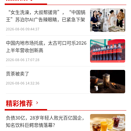
自从ChatGPT-4开启AI元年以来，OpenAI
一直被视为“AI世界的绝对领袖”，是无数互
“女生洗澡，大叔帮搓背”，“中国锅
联网巨头和AI创企的追赶对象。
王”苏泊尔AI广告辣眼睛，已紧急下架
2026-08-06 09:44:37
现在，被追赶者反过来成了追赶者。
中国内地市场托底，太古可口可乐2026
“DeepSeek时刻”的冲击
上半年营收创新高
2026-08-06 17:07:28
春节刚刚过去，全世界迎来了“DeepSeek
时刻”，让DeepSeek仅用了7天时间就完成了
贡茶被卖了
用户数破亿。
2026-08-06 14:32:36
作为对比，全球各互联网产品中用户达1亿
精彩推荐
所用时间排行显示，ChatGPT耗时2个月仅次于
DeepSeek；TikTok耗时9个月位列第三；拼多
负债30亿，28岁年轻人败光百亿国企，
多耗时10个月、微信耗时1年2个月，排名第四
知名饮料巨鳄悲情落幕？