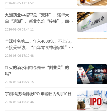
和第五。
2026-08-05 17:14:52
用户数只是DeepSeek反超ChatGPT的开
九洲药业中报罕见“双降”：诺华大
单“退潮”、新业务难“接棒”，四大
胃菜，最令山姆·奥特曼感到恐惧的是，在免
难关待闯
2026-08-06 09:44:11
费的DeepSeek冲击下，没有用户愿意去选择付
费的ChatGPT。
全球排名第二，年入4000亿，不上市，
不接受采访，“百年零食神秘家族”浮
在面临公司最大的挑战之时，OpenAI也有
出水面？
2026-08-06 17:10:48
过几次强烈的求生挣扎。
红火的酒水闪电仓是来“割韭菜”的
山姆·奥特曼打出的第一张牌，是降价。
吗？
2026-08-04 10:27:15
就在DeepSeek导致OpenAI的API订阅量在
两周内暴跌37%的关头，一贯养尊处优的Open
宇树科技科创板IPO 申购日为8月10日
AI慌了，紧急宣布紧急宣布API降价50%，并开
2026-08-04 10:38:46
放部分源代码。