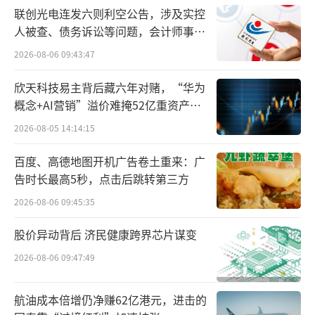
联创光电连发六则利空公告，涉及实控
但这并没有缓解OpenAI不断雪崩的处境。
人被查、债务诉讼等问题，会计师事务
甚至就连《华尔街日报》都站出来公开嘲
所曾出具“保留意见”
2026-08-06 09:43:47
笑：“这不过是闭源帝国崩塌前的应激反
欣天科技易主背后藏六年对赌，“华为
应。”
概念+AI营销”溢价难掩52亿重资产考
验
为了缓解下滑的态势，山姆·奥特曼昏招
2026-08-05 14:14:15
连出，打出了第二张牌：放宽内容审核。
百度、高德地图开机广告卷土重来：广
告时长最高5秒，点击后跳转第三方
上周二，也就是2月14日，OpenAI抛出了
2026-08-06 09:45:35
一枚震撼弹：正式解禁ChatGPT的“成人内
容”生成功能。
股价异动背后 济民健康跨界芯片谋变
2026-08-06 09:47:49
在国外，聊天机器人一直处于备受抨击的
境遇。尤其是在2024年11月，美国就发生过一
航油成本倍增仍净赚62亿港元，进击的
起耸人听闻的“AI教唆自杀”事件，谷歌大模