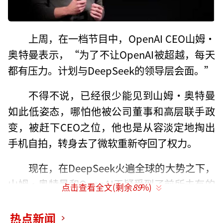
上周，在一档节目中，OpenAI CEO山姆·
奥特曼表示，“为了不让OpenAI被超越，每天
都有压力。计划与DeepSeek的领导层会面。”
不得不说，已经很少能见到山姆·奥特曼
如此低姿态，哪怕他被公司董事和高层联手政
变，被赶下CEO之位，他也是从容淡定地掏出
手机自拍，转身去了微软重新夺回了权力。
现在，在DeepSeek火遍全球的大势之下，
山姆·奥特曼和OpenAI无疑受到了前所未有的
点击查看全文(剩余
89
%)
冲击。
热点新闻