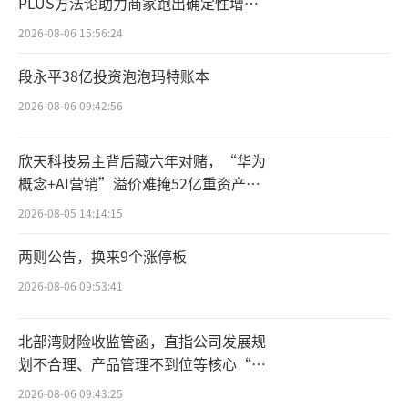
PLUS方法论助力商家跑出确定性增长
代产品具备更优异的性能和竞争力，产品销量
路径
2026-08-06 15:56:24
有较大的上升，销售收入增加较为显著。在汽
段永平38亿投资泡泡玛特账本
车电子领域，公司应用于智能驾驶（包括环
视、周视和前视）和舱内等多款产品出货量亦
2026-08-06 09:42:56
同比大幅上升。
欣天科技易主背后藏六年对赌，“华为
随着收入规模大幅增长，公司盈利能力得
概念+AI营销”溢价难掩52亿重资产考
验
到显著提升。从行业层面看，思特威业绩的暴
2026-08-05 14:14:15
涨，也离不开智能手机和汽车电子领域的强势
两则公告，换来9个涨停板
表现。因为CIS被称为智能硬件的“视网膜”，
2026-08-06 09:53:41
是摄像头模组的核心器件。无论是智能手机的
发展，还是智能驾驶技术加速落地的进程中，
北部湾财险收监管函，直指公司发展规
其都是不可或缺的传感器。
划不合理、产品管理不到位等核心“痛
点”
2026-08-06 09:43:25
这也意味着，CIS有着不小的发展潜力。根