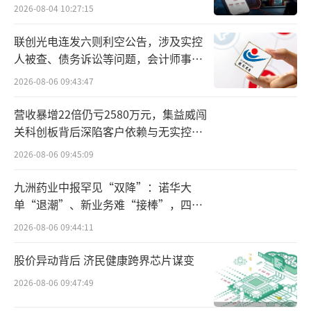
2026-08-04 10:27:15
归母净利润暴增26倍的思特威，赚足了资
联创光电连发六则利空公告，涉及实控
本市场的眼球。
人被查、债务诉讼等问题，会计师事务
所曾出具“保留意见”
近日，思特威披露了公司2024年业绩快
2026-08-06 09:43:47
报，数据显示，公司不仅营收成倍数增长，其
营收暴增22倍仍亏2580万元，集益威闯
归属于母公司的净利润也同比暴增26.5倍，达
关科创板背后深陷客户依赖与无实控人
到了3.91亿元。梳理思特威近年来的业绩表现
困局
2026-08-06 09:45:09
后可以发现，2023年公司成功扭亏为盈后，终
九洲药业中报罕见“双降”：诺华大
在2024年迎来了自身业绩的大爆发。
单“退潮”、新业务难“接棒”，四大
难关待闯
公开资料显示，思特威的主营业务为高性
2026-08-06 09:44:11
能CMOS图像传感器芯片的研发、设计和销
股价异动背后 济民健康跨界芯片谋变
售。主要产品为高性能CMOS图像传感器，其
2026-08-06 09:47:49
产品被广泛应用在安防监控、机器视觉、智能