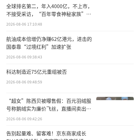
手机、汽车电子、工业感知等众多高科技应用
全球排名第二，年入4000亿，不上市，
领域。
不接受采访，“百年零食神秘家族”浮
出水面？
2026-08-06 17:10:48
对于业绩增长的原因，思特威表示，报告
期内，在智能手机领域，公司应用于高阶旗舰
航油成本倍增仍净赚62亿港元，进击的
手机主摄、广角、长焦和前摄镜头的数颗高阶5
国泰靠“过境红利”加速扩张
000万像素产品、应用于普通智能手机主摄的50
2026-08-06 09:38:43
00万像素高性价比产品出货量均同比大幅上
科达制造近75亿元重组被否
升。
2026-08-06 09:48:59
同时，思特威还与多家客户全面加深合
“超女”陈西贝被曝售假：百元羽绒服
作，产品满足更多的应用需求，在市场占有率
号称鹅绒实为廉价飞丝，直播间卖出超
持续提升下亦带动公司智能手机领域营业收入
百万元
2026-08-06 09:42:26
显著增长。
告别起量难、留客难！京东商家成长
此外，在智慧安防领域，公司新推出的迭