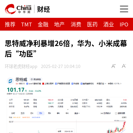
财经
推荐
TMT
金融
地产
消费
医药
酒业
IPO
思特威净利暴增26倍，华为、小米成幕
后“功臣”
环球老虎财经app
2025-02-27 10:04:10