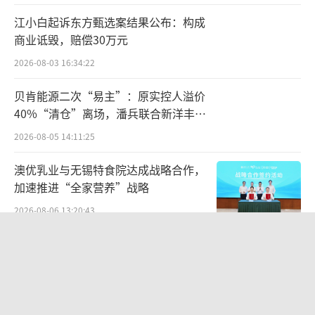
据YOLE统计数据，全球CIS市场预计将以4.7%
江小白起诉东方甄选案结果公布：构成
商业诋毁，赔偿30万元
的年均复合增长率从2023年的218亿美元增长
到2029年的286亿美元，其中，汽车图像传感
2026-08-03 16:34:22
器市场将以5.4%的年均复合增长率从2023年的
贝肯能源二次“易主”：原实控人溢价
23亿美元增加到2029年的32亿美元；Frost&Su
40%“清仓”离场，潘兵联合新洋丰、
宏科百世拟入主
llivan也预测，到2027年市场规模将达到48.58
2026-08-05 14:11:25
亿美元，复合年均增长率为20.6%。
澳优乳业与无锡特食院达成战略合作，
加速推进“全家营养”战略
在此背景下，除了思特威业绩不俗外，韦
尔股份、晶方科技等CIS芯片上市公司2024年业
2026-08-06 13:20:43
绩预增数据也同样不俗。其中，韦尔股份预计2
负债30亿，28岁年轻人败光百亿国企，
024年实现归母净利润为31.55亿元—33.55亿
知名饮料巨鳄悲情落幕？
元，同比增加467.88%—503.88%；晶方科技
2026-08-05 17:14:52
则预计2024年年度实现归属于上市公司股东的