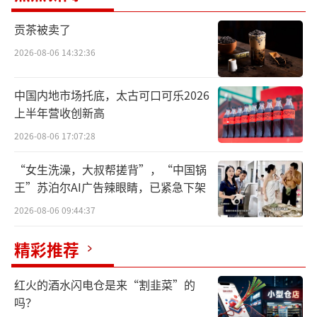
思特威惊人的业绩表现，引发市场哗然，
而惊艳的业绩背后，离不开华为、小米等巨头
贡茶被卖了
的支持。据悉，在公司发展的关键时期，这些
2026-08-06 14:32:36
企业通过入股等方式为思特威提供了重要助
中国内地市场托底，太古可口可乐2026
力。Hubble Ventures（以下简称“华为哈
上半年营收创新高
勃”）和小米产业基金均在思特威红筹架构拆
2026-08-06 17:07:28
除期间入股，与此同时，这些企业和思特威产
业层面的合作，也为公司的发展注入了强大动
“女生洗澡，大叔帮搓背”，“中国锅
力。
王”苏泊尔AI广告辣眼睛，已紧急下架
2026-08-06 09:44:37
除此之外，从安防监控领域的崛起，到智
能手机和车载电子领域的突破，徐辰的多元化
精彩推荐
布局也为思特威的业绩增长奠定了坚实基础。
红火的酒水闪电仓是来“割韭菜”的
净利润暴涨26倍
吗？