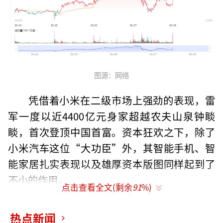
图源：网络
凭借着小米在二级市场上强劲的表现，雷
军一度以近4400亿元身家超越农夫山泉钟睒
睒，首次登顶中国首富。资本狂欢之下，除了
小米汽车这位“大功臣”外，其智能手机、智
能家居扎实表现以及雄厚资本版图同样起到了
不小的作用。
点击查看全文(剩余
91
%)
小米汽车的大卖，将雷军推向了中国首富
热点新闻
的宝座。