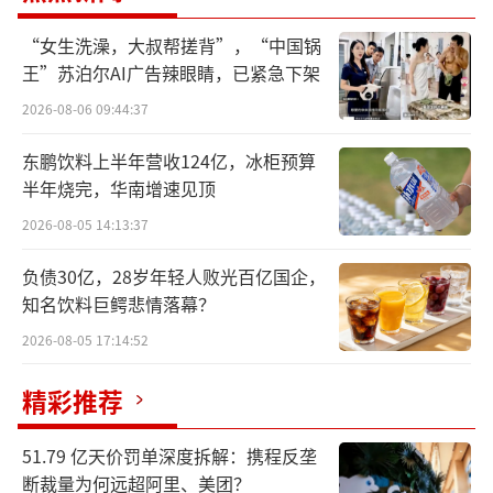
“女生洗澡，大叔帮搓背”，“中国锅
2月27日小米股价盘中一度涨超4%，直接
王”苏泊尔AI广告辣眼睛，已紧急下架
刷新小米股价的历史纪录，根据相关媒体的报
2026-08-06 09:44:37
道，雷军的财富也水涨船高，成功超越农夫山
泉创始人钟睒睒，成为中国新首富。
东鹏饮料上半年营收124亿，冰柜预算
半年烧完，华南增速见顶
梳理小米近年来在二级市场上的强劲表
2026-08-05 14:13:37
现，可以发现小米汽车无疑是“关键先生”。
负债30亿，28岁年轻人败光百亿国企，
数据显示，自2024年小米SU7发布，小米汽车
知名饮料巨鳄悲情落幕？
年交付超13.5万辆，此后，公司的股价也从当
2026-08-05 17:14:52
时的13港元出头涨至2025年2月26日的53.1港
元，这对雷军财富的影响无疑是巨大。同时，
精彩推荐
小米智能手机和智能家居的稳定发挥，也让小
米的基本盘稳中有进。
51.79 亿天价罚单深度拆解：携程反垄
断裁量为何远超阿里、美团？