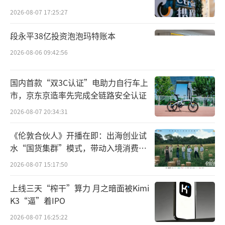
除此之外，多元且富有成效的投资布局同
2026-08-07 17:25:27
样功不可没。其投资聚焦小米生态链与供应
段永平38亿投资泡泡玛特账本
链，通过天津金米、小米基金等对外大量投
2026-08-06 09:42:56
资，构建稳固生态链，助力小米发展与商业帝
国巩固，也令其押中了字节跳动、宇树科技等
国内首款“双3C认证”电助力自行车上
独角兽。
市，京东京造率先完成全链路安全认证
值得一提的是，雷军升任中国新首富的消
2026-08-07 20:34:31
息甚嚣尘上之际，市场却传出消息称，雷军在
《伦敦合伙人》开播在即：出海创业试
武大校友群回应称:假新闻。
水“国货集群”模式，带动入境消费反
向种草
2026-08-07 15:17:50
小米汽车成
“关键先生”
上线三天“榨干”算力 月之暗面被Kimi
雷军造就的这场财富神话中，一定有着小
K3“逼”着IPO
米汽车的一席之地。
2026-08-07 16:25:22