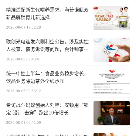
随着小米集团开盘大涨，小米的总市值一
精准适配新生代喂养需求，海普诺凯双
度突破1.4万亿港元，这直接帮助雷军成为中国
新品解锁育儿新选择！
新首富。不过随后小米集团的股价下跌，截至2
2026-08-07 17:52:28
月27日收盘，下跌5.68%，报53.1港元，这也
联创光电连发六则利空公告，涉及实控
让首富之争再添变数。
人被查、债务诉讼等问题，会计师事务
所曾出具“保留意见”
2026-08-06 09:43:47
作为雷军的基本盘，小米股价的暴涨，无
疑是其跻身中国首富的关键。以今日小米市值
统一中控上半年：食品业务稳步增长，
高点计算，雷军的总财富估值已接近4400亿元
饮品业务除奶茶外全线承压
人民币。其中，对小米持股约24.2%，仅此一
2026-08-06 09:56:12
项就为其带来了约3400亿元人民币的财富。
专访战斗蚂蚁创始人刘坤：安顿用“锁
定-设计-击穿”跑出10倍增长
透视小米市值神话的背后，离不开小米汽
2026-08-07 09:41:09
车超出预期的表现。2022年10月，小米股价一
度跌至8.31港元，市值缩水至2000亿港元，然