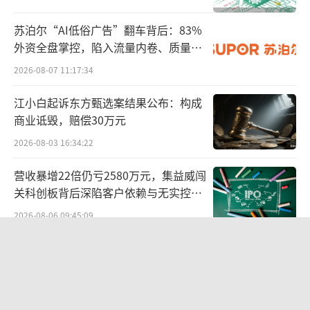
苏泊尔“AI低俗广告”翻车背后：83%
亮眼的销售表现直接拉动了小米的业绩，
外资全盘掌控，陷入流量内卷、质量频
根据财报内容，2024年第三季度，小米SU7系
发的负循环
2026-08-07 11:17:34
列贡献了95亿元的营收，占公司总收入的10.2
7%。智能电动汽车等创新业务的毛利率达到了
江小白起诉东方甄选案结果公布：构成
商业诋毁，赔偿30万元
17.1%，甚至与特斯拉在伯仲之间，并好于绝
大多数中国车企，虽然业务仍处于亏损状态，
2026-08-03 16:34:22
但较二季度的18亿元的亏损幅，三季度收窄至1
营收暴增22倍仍亏2580万元，集益威闯
5亿元。
关科创板背后深陷客户依赖与无实控人
困局
2026-08-06 09:45:09
作为雷军压上全部声誉和成就的“人生最
后一次创业”，造车自然是其当下工作的重
两则公告，换来9个涨停板
点，雷军本人也频繁亲自下场打call。
2026-08-06 09:53:41
2月27日一大早，雷军连续发了四条微博，