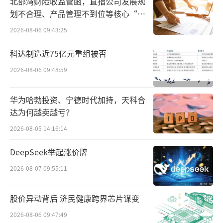
北部湾财险收监管函，直指公司发展规
而小米汽车的出现，让小米集团强势逆转了市
划不合理、产品管理不到位等核心“痛
点”
值颓势。
2026-08-06 09:43:25
2024年3月28日，小米集团召开XIAOMI S
科达制造近75亿元重组被否
U7上市发布会，此后的小米股价一路狂奔。根
2026-08-06 09:48:59
据同花顺数据，2024年3月28日，小米的收盘
华为哈勃投资、宁德时代加持，天科合
价尚不到15港元/股，而当下小米的股价高达53
达为何越卖越亏？
港元，一年不到的时间，小米累计飙涨超25
2026-08-05 14:16:14
0%。
DeepSeek举起涨价牌
小米汽车的市场表现，同样对得起雷军的
2026-08-07 09:55:11
一众拥趸。小米汽车仅用8个月便交付了超过1
3.5万辆小米SU7，2025年1月，小米SU7交付
股价异动背后 济民健康跨界芯片谋变
量再次超过20000台，已连续四个月交付量超2
2026-08-06 09:47:49
万，2025年全年交付目标30万台。