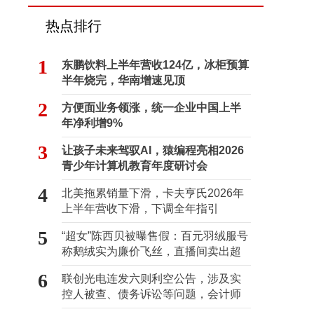
热点排行
1
东鹏饮料上半年营收124亿，冰柜预算
半年烧完，华南增速见顶
2
方便面业务领涨，统一企业中国上半
年净利增9%
3
让孩子未来驾驭AI，猿编程亮相2026
青少年计算机教育年度研讨会
4
北美拖累销量下滑，卡夫亨氏2026年
上半年营收下滑，下调全年指引
5
“超女”陈西贝被曝售假：百元羽绒服号
称鹅绒实为廉价飞丝，直播间卖出超
百万元
6
联创光电连发六则利空公告，涉及实
控人被查、债务诉讼等问题，会计师
事务所曾出具“保留意见”