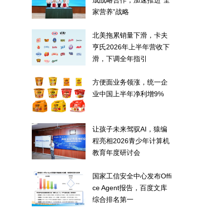
成战略合作，加速推进“全
家营养”战略
北美拖累销量下滑，卡夫
亨氏2026年上半年营收下
滑，下调全年指引
方便面业务领涨，统一企
业中国上半年净利增9%
让孩子未来驾驭AI，猿编
程亮相2026青少年计算机
教育年度研讨会
国家工信安全中心发布Offi
ce Agent报告，百度文库
综合排名第一