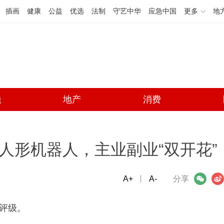
插画
健康
公益
优选
法制
守艺中华
应急中国
更多
地
融
地产
消费
人形机器人，主业副业“双开花”
A+
微信
A-
微博
分享
”评级。