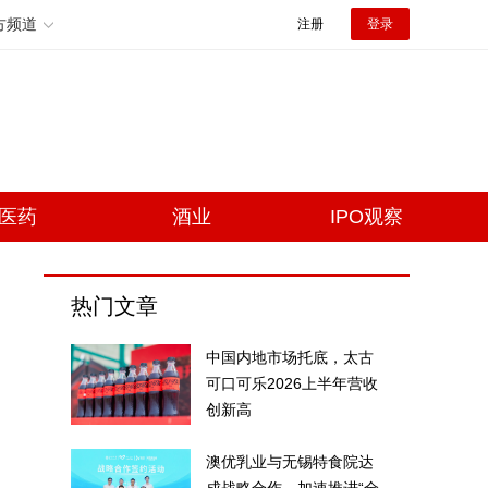
方频道
注册
登录
医药
酒业
IPO观察
热门文章
中国内地市场托底，太古
可口可乐2026上半年营收
创新高
澳优乳业与无锡特食院达