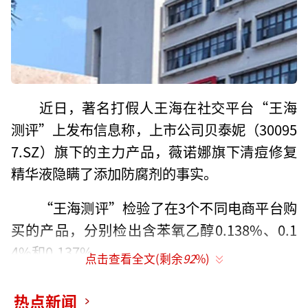
近日，著名打假人王海在社交平台“王海
测评”上发布信息称，上市公司贝泰妮（30095
7.SZ）旗下的主力产品，薇诺娜旗下清痘修复
精华液隐瞒了添加防腐剂的事实。
“王海测评”检验了在3个不同电商平台购
买的产品，分别检出含苯氧乙醇0.138%、0.1
4%和0.137%。
点击查看全文(剩余
92
%)
对此，贝泰妮称，公司依据管理规定在国
热点新闻
家药监局备案资料中列出原料组成并完整标