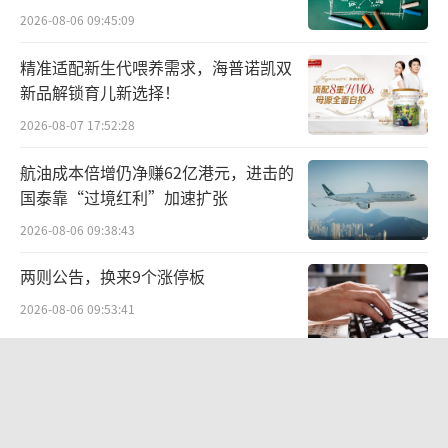
化妆品标签应当在销售包装可视面标注化妆品
困局
2026-08-06 09:45:09
全部成分的原料标准中文名称，以“成分”作
精准适配新生代喂养需求，海普诺凯双
为引导语引出，并按照各成分在产品配方中含
新品解锁育儿新选择！
量的降序列出。化妆品配方中存在含量不超过
2026-08-07 17:52:28
0.1%（ww）的成分的，所有不超过0.1%（w/
w）的成分应当以“其他微量成分”作为引导
航油成本倍增仍净赚62亿港元，进击的
国泰靠“过境红利”加速扩张
语引出另行标注，可以不按照成分含量的降序
列出。
2026-08-06 09:38:43
两则公告，换来9个涨停板
因此，按照上述监管要求，从上述检出添
2026-08-06 09:53:41
加剂的含量比例来看，贝泰妮对薇诺娜产品未
明确标注添加剂成分一事，或涉嫌违规。
卫蓝新能源启动20亿元Pre-IPO轮融资
冲刺2027年创业板上市
对此，贝泰妮援引2019年1月国家药监局发
布的一则关于“化妆品原料中添加的如稳定剂
2026-08-07 17:06:45