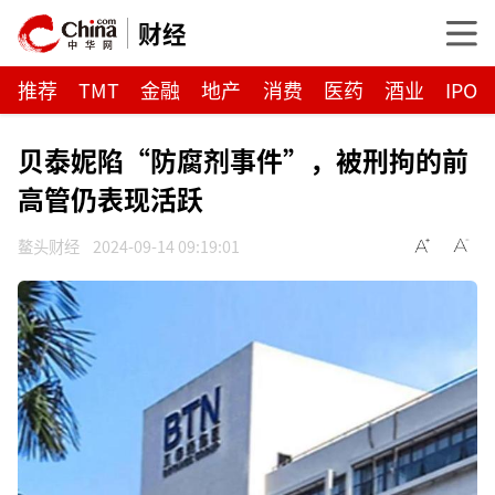
财经
推荐
TMT
金融
地产
消费
医药
酒业
IPO
贝泰妮陷“防腐剂事件”，被刑拘的前
高管仍表现活跃
鳌头财经
2024-09-14 09:19:01