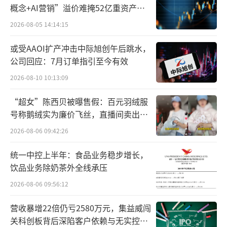
用。
概念+AI营销”溢价难掩52亿重资产考
验
2026-08-05 14:14:15
一般来说，适量使用对人体无害，但对于
易过敏体质，超量或长期使用后可能出现过敏
或受AAOI扩产冲击中际旭创午后跳水，
反应。“王海测评”表示，贝泰妮的行为“违
公司回应：7月订单指引至今有效
反了《化妆品标签管理办法》第十二条规定，
2026-08-10 10:13:09
化妆品标签应当在销售包装可视面标注化妆品
“超女”陈西贝被曝售假：百元羽绒服
全部成分的原料标准中文名称。非法添加的防
号称鹅绒实为廉价飞丝，直播间卖出超
腐剂属于未经备案和未在成分表中标注的隐瞒
百万元
2026-08-06 09:42:26
成分，存在潜在的风险。”并建议买到的消费
统一中控上半年：食品业务稳步增长，
者尽快停止使用，并向厂商所在地市场监督管
饮品业务除奶茶外全线承压
理局投诉举报，最低可要求退一赔三，起步价5
2026-08-06 09:56:12
00元。
营收暴增22倍仍亏2580万元，集益威闯
据《化妆品标签管理办法》第12条规定：
关科创板背后深陷客户依赖与无实控人