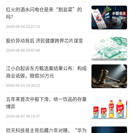
红火的酒水闪电仓是来“割韭菜”的
吗？
2026-08-04 10:27:15
股价异动背后 济民健康跨界芯片谋变
2026-08-06 09:47:49
江小白起诉东方甄选案结果公布：构成
商业诋毁，赔偿30万元
2026-08-03 16:34:22
五年来首次中报下滑，统一饮品的存量
据了解，苯氧乙醇一般是指邻羟基苯甲酸
博弈
酯类防腐剂，是一种广谱的防腐剂，在化妆
2026-08-07 09:15:37
品、护肤品中添加该成分可以起到杀菌的作
欣天科技易主背后藏六年对赌，“华为