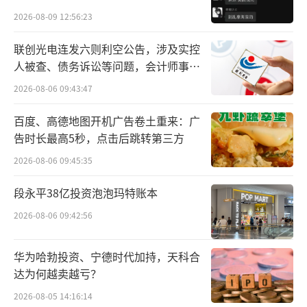
贵的拿”
评”上发布信息称，贝泰妮旗下薇诺娜产品——
2026-08-09 12:56:23
清痘修复精华液隐瞒了添加防腐剂的事实。
联创光电连发六则利空公告，涉及实控
人被查、债务诉讼等问题，会计师事务
“王海测评”展示在三个电商平台官方旗
所曾出具“保留意见”
2026-08-06 09:43:47
舰店购买的薇诺娜清痘修复精华液，通过第三
方检测，检出了未在成分标识超备案的非法添
百度、高德地图开机广告卷土重来：广
加的防腐剂。
告时长最高5秒，点击后跳转第三方
2026-08-06 09:45:35
其中，京东检出0.14%苯氧乙醇，淘宝天
段永平38亿投资泡泡玛特账本
猫店铺检出0.137%苯氧乙醇，拼多多店铺检出
0.138%苯氧乙醇，。
2026-08-06 09:42:56
华为哈勃投资、宁德时代加持，天科合
达为何越卖越亏？
2026-08-05 14:16:14