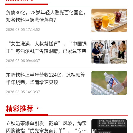
注、登记了苯氧乙醇的成分比例、合计苯氧乙
负债30亿，28岁年轻人败光百亿国企，
醇理论用量0.125%。
知名饮料巨鳄悲情落幕？
2026-08-05 17:14:52
贝泰妮的回应只能说明可以含有苯氧乙醇
这一防腐剂，但对超出论用量并未正面回应。
“女生洗澡，大叔帮搓背”，“中国锅
王”苏泊尔AI广告辣眼睛，已紧急下架
值得一提的是，贝泰妮联合创始人、前高
2026-08-06 09:44:37
管董俊姿曾被采取刑事拘留措施。
东鹏饮料上半年营收124亿，冰柜预算
然而，董俊姿当前依然活跃在化妆品行
半年烧完，华南增速见顶
业，网络上不时有宣扬其“优秀企业家”的文
2026-08-05 14:13:37
章。
精彩推荐
三款产品防腐剂超理论值未做出正面回应
立秋奶茶爆单引发“截单”风波，淘宝
著名打假人王海在社交平台“王海测
闪购被指“优先拿友商订单”、“专挑