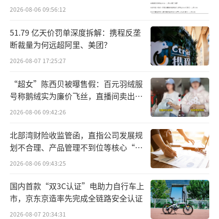
2026-08-06 09:56:12
系列不法渠道，获取公民私人信息，再经过网
上售卖，以此牟利。
51.79 亿天价罚单深度拆解：携程反垄
断裁量为何远超阿里、美团？
2026-08-07 17:25:27
“超女”陈西贝被曝售假：百元羽绒服
号称鹅绒实为廉价飞丝，直播间卖出超
百万元
2026-08-06 09:42:26
北部湾财险收监管函，直指公司发展规
划不合理、产品管理不到位等核心“痛
点”
2026-08-06 09:43:25
国内首款“双3C认证”电助力自行车上
市，京东京造率先完成全链路安全认证
2026-08-07 20:34:31