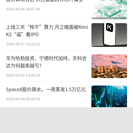
2026-08-06 09:47:49
上线三天“榨干”算力 月之暗面被Kimi
K3“逼”着IPO
2026-08-07 16:25:22
华为哈勃投资、宁德时代加持，天科合
随后，记者进入一个名为“巨人社工库”的交
达为何越卖越亏？
易平台，该平台运营数据显示，月活跃用户量
2026-08-05 14:16:14
已突破18万。
SpaceX股价跳水，一夜蒸发1.5万亿元
2026-08-06 09:45:59
航油成本倍增仍净赚62亿港元，进击的
国泰靠“过境红利”加速扩张