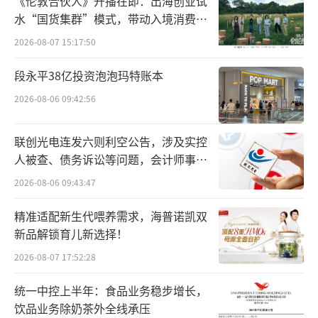
《伦敦合伙人》开播在即：出海创业试
词“开盒”“社工库”。
水“国货集群”模式，带动入境消费反
向种草
2026-08-07 15:17:50
“开盒”一词为网络黑话，也可以称
为“人肉开盒”，是指通过非法手段搜集他人
段永平38亿投资泡泡玛特账本
隐私信息，这里的信息包括但不限于姓名、电
2026-08-06 09:42:56
话、身份证号、家庭住址、工作地点、银行流
水、上网记录、开房记录、名下财产等敏感信
联创光电连发六则利空公告，涉及实控
人被查、债务诉讼等问题，会计师事务
息，并将这些信息公开在网络上，引导网民对
所曾出具“保留意见”
2026-08-06 09:43:47
被“开盒”者进行网暴，此种行为往往会给受
害者造成巨大精神压力和伤害。
精准适配新生代喂养需求，海普诺凯双
新品解锁育儿新选择！
“社工库”的全称是“社会工程学数据
2026-08-07 17:52:28
库”，是黑客通过攻击网站、欺诈用户等手段
获取大量个人隐私数据，再整合分析、集中归
统一中控上半年：食品业务稳步增长，
饮品业务除奶茶外全线承压
档形成的数据库。不法者通过“社工库”等一