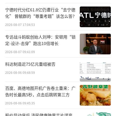
宁德时代分红61.8亿仍遭行业“去宁德
化” 曾毓群的“尊重考题”该怎么答？
2026-08-07 17:04:53
根据百度的公告，蓝鲸记者查到了这个海
专访战斗蚂蚁创始人刘坤：安顿用“锁
外社工库。这里提供范围广泛的查询服务，不
定-设计-击穿”跑出10倍增长
同查询价格不同，用户可以搜到开房信息、微
2026-08-07 09:41:09
信记录、家庭成员、工作单位、居住地址等各
种隐私信息，并且365天24小时全年无休。
科达制造近75亿元重组被否
2026-08-06 09:48:59
百度、高德地图开机广告卷土重来：广
告时长最高5秒，点击后跳转第三方
2026-08-06 09:45:35
股价异动背后 济民健康跨界芯片谋变