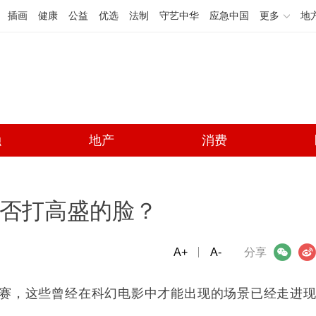
插画
健康
公益
优选
法制
守艺中华
应急中国
更多
地
融
地产
消费
能否打高盛的脸？
A+
微信
A-
微博
分享
赛，这些曾经在科幻电影中才能出现的场景已经走进现