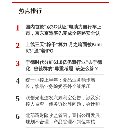
热点排行
1
国内首款“双3C认证”电助力自行车上
市，京东京造率先完成全链路安全认
证
2
上线三天“榨干”算力 月之暗面被Kimi
K3“逼”着IPO
3
宁德时代分红61.8亿仍遭行业“去宁德
化” 曾毓群的“尊重考题”该怎么答？
4
统一中控上半年：食品业务稳步增
长，饮品业务除奶茶外全线承压
5
联创光电连发六则利空公告，涉及实
控人被查、债务诉讼等问题，会计师
事务所曾出具“保留意见”
6
北部湾财险收监管函，直指公司发展
规划不合理、产品管理不到位等核
心“痛点”