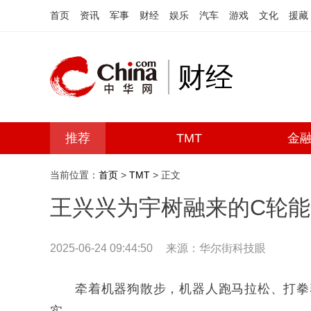
首页
资讯
军事
财经
娱乐
汽车
游戏
文化
援藏
财经
推荐
TMT
金
当前位置：
首页
>
TMT
> 正文
王兴兴为宇树融来的C轮
2025-06-24 09:44:50
来源：华尔街科技眼
牵着机器狗散步，机器人跑马拉松、打拳