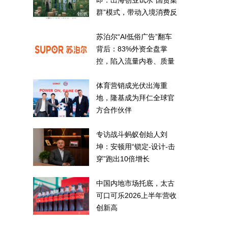
即：出海创业试水“国货集
群”模式，带动入境消费反
向种草
苏泊尔“AI低俗广告”翻车
背后：83%外资全盘掌
控，陷入流量内卷、质量
频发的负循环
体育营销成光伏出海重
地，隆基成为拜仁全球官
方合作伙伴
专访战斗蚂蚁创始人刘
坤：安顿用“锁定-设计-击
穿”跑出10倍增长
中国内地市场托底，太古
可口可乐2026上半年营收
创新高