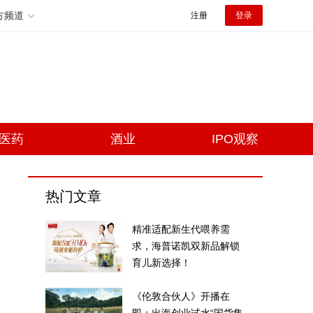
方频道
注册
登录
医药
酒业
IPO观察
热门文章
精准适配新生代喂养需
求，海普诺凯双新品解锁
育儿新选择！
《伦敦合伙人》开播在