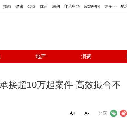
插画
健康
公益
优选
法制
守艺中华
应急中国
更多
地
融
地产
消费
承接超10万起案件 高效撮合不
A+
微信
A-
微博
分享