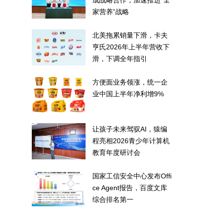
成战略合作，加速推进“全
家营养”战略
北美拖累销量下滑，卡夫
亨氏2026年上半年营收下
滑，下调全年指引
方便面业务领涨，统一企
业中国上半年净利增9%
让孩子未来驾驭AI，猿编
程亮相2026青少年计算机
教育年度研讨会
国家工信安全中心发布Offi
ce Agent报告，百度文库
综合排名第一