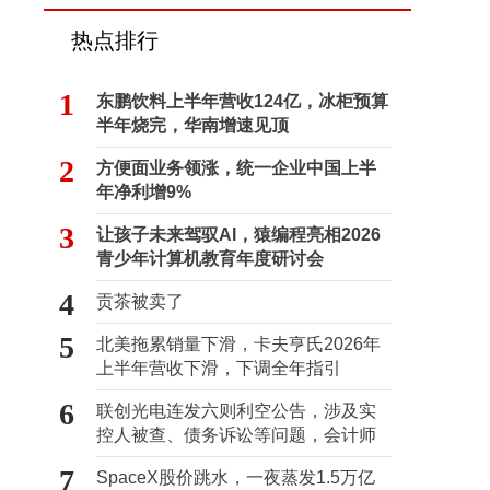
热点排行
1
东鹏饮料上半年营收124亿，冰柜预算
半年烧完，华南增速见顶
2
方便面业务领涨，统一企业中国上半
年净利增9%
3
让孩子未来驾驭AI，猿编程亮相2026
青少年计算机教育年度研讨会
4
贡茶被卖了
5
北美拖累销量下滑，卡夫亨氏2026年
上半年营收下滑，下调全年指引
6
联创光电连发六则利空公告，涉及实
控人被查、债务诉讼等问题，会计师
事务所曾出具“保留意见”
7
SpaceX股价跳水，一夜蒸发1.5万亿