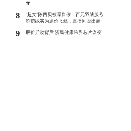
元
8
“超女”陈西贝被曝售假：百元羽绒服号
称鹅绒实为廉价飞丝，直播间卖出超
百万元
9
股价异动背后 济民健康跨界芯片谋变