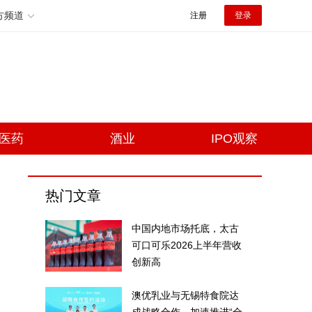
方频道
注册
登录
医药
酒业
IPO观察
热门文章
中国内地市场托底，太古
可口可乐2026上半年营收
创新高
澳优乳业与无锡特食院达