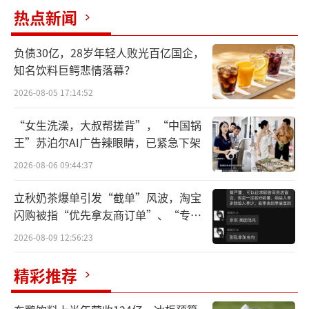
怀的各个环节，推动中国宠物行业高质量发
热点新闻
展。
负债30亿，28岁年轻人败光百亿国企，
知名饮料巨鳄悲情落幕？
2026-08-05 17:14:52
“女生洗澡，大叔帮搓背”，“中国锅
王”苏泊尔AI广告辣眼睛，已紧急下架
2026-08-06 09:44:37
立秋奶茶爆单引发“截单”风波，淘宝
闪购被指“优先拿友商订单”、“专挑
贵的拿”
2026-08-09 12:56:23
精彩推荐