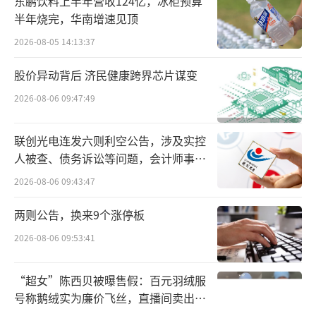
东鹏饮料上半年营收124亿，冰柜预算
半年烧完，华南增速见顶
2026-08-05 14:13:37
股价异动背后 济民健康跨界芯片谋变
2026-08-06 09:47:49
联创光电连发六则利空公告，涉及实控
人被查、债务诉讼等问题，会计师事务
所曾出具“保留意见”
2026-08-06 09:43:47
两则公告，换来9个涨停板
2026-08-06 09:53:41
“超女”陈西贝被曝售假：百元羽绒服
“京东宠物金选”标准落地成分表虚假、
号称鹅绒实为廉价飞丝，直播间卖出超
百万元