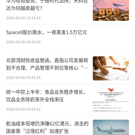
华为哈勃投资、宁德时代加持，天科合
据介绍，“京东宠物金选”是由京东宠物
达为何越卖越亏？
与中国饲料工业协会联合打造的团体标准，通
2026-08-05 14:16:14
过联合50多家头部品牌，邀请农业农村部饲料
效价与安全检验测试中心（北京）等权威机构
SpaceX股价跳水，一夜蒸发1.5万亿元
严格把关，制定出严于国标、高于行业的评级
2026-08-06 09:45:59
体系，为养宠人甄选出可以闭眼买、放心用的
宠物商品。
北部湾财险收监管函，直指公司发展规
划不合理、产品管理不到位等核心“痛
同时，京东超市还将联合全行业优质品牌
点”
2026-08-06 09:43:25
与商家，全面推行宠粮入仓批批检、全链路溯
统一中控上半年：食品业务稳步增长，
源机制，推行“不爱吃包退”制度；京东全球
饮品业务除奶茶外全线承压
购从全球21个国家直采符合AAFCO、IFS国际标
2026-08-06 09:56:12
准的跨境宠物食品，通过品牌授权+正品溯源双
重保障，从源头确保100%正品。
航油成本倍增仍净赚62亿港元，进击的
国泰靠“过境红利”加速扩张