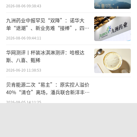
据了解，不仅是宠物产品，京东超市还在
2026-08-06 09:38:43
食品、饮品、生活用品等超80%的核心品类搭
九洲药业中报罕见“双降”：诺华大
建起六大保真服务体系，包括成分保真、规格
单“退潮”、新业务难“接棒”，四大
保真、源头保真、原料保真、鉴定保真和渠道
难关待闯
2026-08-06 09:44:11
保真，年投入质检成本超亿元，依托正品采购
体系、全链路溯源技术、权威检测认证、售后
华网测评丨杯装冰淇淋测评：哈根达
斯、八喜、甄稀
保障机制等能力建设，为消费者撑好安全伞、
严把品质关。
2026-06-20 11:38:53
贝肯能源二次“易主”：原实控人溢价
推出六大举措京东宠物联合各方构建产业
40%“清仓”离场，潘兵联合新洋丰、
新生态
宏科百世拟入主
2026-08-05 14:11:25
宠物消费链条长、涉及场景多，单一环节
欣天科技易主背后藏六年对赌，“华为
的保障难以解决养宠人面临的诸多难题。京东
概念+AI营销”溢价难掩52亿重资产考
宠物依托京东集团各体系业务优势，联合产业
验
2026-08-05 14:14:15