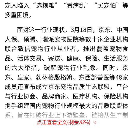
宠人陷入“选粮难”“看病乱”“买宠怕”等
多重困境。
面对这一行业现状，3月18日，京东、中国
人保、硕腾、瑞派宠物医院等数十家企业机构
联合致信宠物行业从业者，推出覆盖宠物食
品、活体交易、寄送、健康、保险、生活服务
的六大举措，破解宠物行业乱象。同时，京
东、皇家、勃林格殷格翰、东西部兽医等48家
成员还宣布成立京东宠物品质生态联盟，平台
与行业协会、品牌商家、医疗机构、保险机构
携手组建国内宠物行业规模最大的品质联盟体
系，旨在打破行业上下游壁垒，链接从生产制
点击查看全文(剩余
83
%)
造到渠道销售、从宠物产品开发到人宠生命关