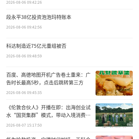
质量不合格百倍赔
2026-08-06 09:42:26
具体来看，在宠物食品领域，京东超市将
段永平38亿投资泡泡玛特账本
针对自营宠粮推出行业唯一的高额保障举措
2026-08-06 09:42:56
——“京东宠物金选”百倍赔偿。京东承诺，用
户购买京东自营带有“宠物金选”标识的宠
科达制造近75亿元重组被否
粮，若出现成分表虚假、质量不符合国家标准
2026-08-06 09:48:59
的情况，经带有CMA&CNAS认证的第三方机构
百度、高德地图开机广告卷土重来：广
检测确认，京东超市除赔偿因产品造成的损失
告时长最高5秒，点击后跳转第三方
以外，还会向消费者提供订单实付金额的100倍
2026-08-06 09:45:35
赔偿，并承担检测费用。这也是京东超市在行
业率先推出自营卫生巾、纸尿裤、奶粉等品
《伦敦合伙人》开播在即：出海创业试
类“百倍赔偿”承诺后，进一步扩大保障覆盖
水“国货集群”模式，带动入境消费反
向种草
范围延伸至宠物消费品类。
2026-08-07 15:17:50