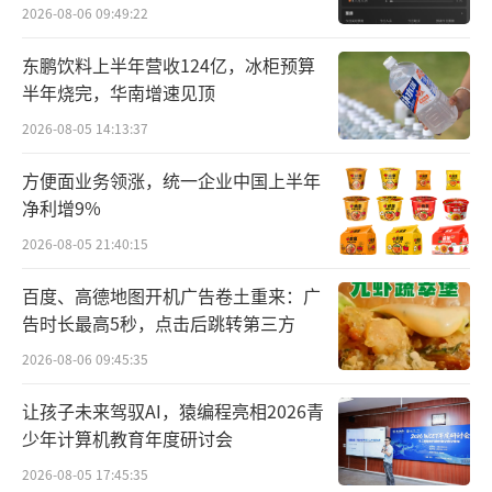
外
与车规级IMU，在居家、户外、产线等各类环
2026-08-06 09:49:22
境下均可实现毫米级精准采集，动作记录自然
东鹏饮料上半年营收124亿，冰柜预算
真实，且不干扰正常生活与生产。
半年烧完，华南增速见顶
2026-08-05 14:13:37
数采工作轻松灵活，还能获得可观的收入
补贴家用，深受宝妈等居家群体欢迎。居民采
方便面业务领涨，统一企业中国上半年
净利增9%
集的数据经过上传、质检、标注等流程，成为
优质的“数据燃料”，输入具身智能模型，让
2026-08-05 21:40:15
模型更加理解真实的物理世界。模型再植入机
百度、高德地图开机广告卷土重来：广
器人等智能设备，让机器人更聪明能干，更快
告时长最高5秒，点击后跳转第三方
走进家庭发挥作用。
2026-08-06 09:45:35
数据采集社区是京东布局具身智能数据基
让孩子未来驾驭AI，猿编程亮相2026青
少年计算机教育年度研讨会
础设施的一部分。目前京东已构建“采集—标
注—训练—验证”全流程数据流水线，覆盖物
2026-08-05 17:45:35