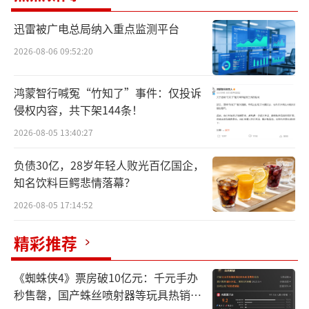
系等关键参数。
迅雷被广电总局纳入重点监测平台
2026-08-06 09:52:20
鸿蒙智行喊冤“竹知了”事件：仅投诉
侵权内容，共下架144条！
2026-08-05 13:40:27
负债30亿，28岁年轻人败光百亿国企，
知名饮料巨鳄悲情落幕？
2026-08-05 17:14:52
精彩推荐
△宿迁湖滨社区居民做家务的同时采集具身数据
《蜘蛛侠4》票房破10亿元：千元手办
秒售罄，国产蛛丝喷射器等玩具热销海
JoyEgoCam整机仅220克，内置推理单元