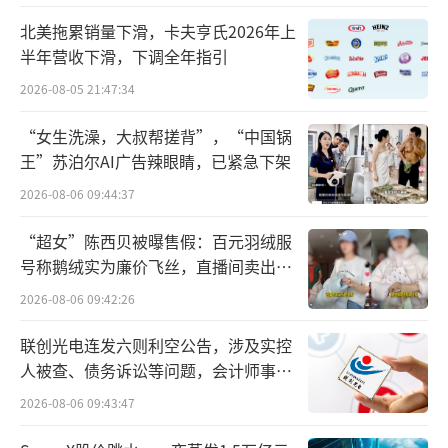
流仓储、工业制造、健康医疗、家庭服务、城
北美拖累销量下滑，卡夫亨氏2026年上
市运维等五大核心场景，记录视觉、触觉、空
半年营收下滑，下调全年指引
间轨迹等全维度数据。
2026-08-05 21:47:34
京东发挥20余年积累的丰富场景优势，将
“女生洗澡，大叔帮搓背”，“中国锅
王”苏泊尔AI广告辣眼睛，已紧急下架
发动内部超10万名各类职业员工，以及外部50
万各行业人员，开展“人类历史上规模最大的
2026-08-06 09:44:37
数据采集行动”，两年内采集超1000万小时优
“超女”陈西贝被曝售假：百元羽绒服
质数据，京东也将成为全球最大的具身智能数
号称鹅绒实为廉价飞丝，直播间卖出超
百万元
据公司。其中在宿迁，京东就将发动超10万市
2026-08-06 09:42:26
民参与，覆盖家庭、办公室、工厂到物流、商
联创光电连发六则利空公告，涉及实控
店、环卫等超百个细分场景。
人被查、债务诉讼等问题，会计师事务
所曾出具“保留意见”
在养老院，采集员记录协助老人起身、喂
2026-08-06 09:43:47
药、康复训练等照护动作，为服务机器人提供