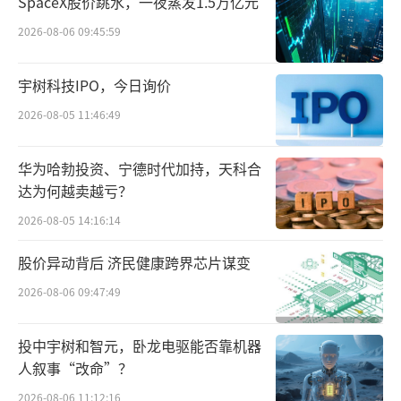
SpaceX股价跳水，一夜蒸发1.5万亿元
真实的人类照护行为样本。在农田，采集内容
2026-08-06 09:45:59
覆盖果蔬采摘的手眼协调轨迹、农具握持与操
作的力学数据、田间不规则地形下的行走与避
宇树科技IPO，今日询价
障动作，适应农业作业的复杂环境等特征。在
2026-08-05 11:46:49
服装工厂，采集员在缝纫、裁剪、质检等工位
作业，记录手部精细操作、多工位流转等数
华为哈勃投资、宁德时代加持，天科合
达为何越卖越亏？
据，为工业柔性操作模型提供小样本、高精
度、可复用的训练素材。
2026-08-05 14:16:14
股价异动背后 济民健康跨界芯片谋变
2026-08-06 09:47:49
投中宇树和智元，卧龙电驱能否靠机器
人叙事“改命”？
2026-08-06 11:12:16