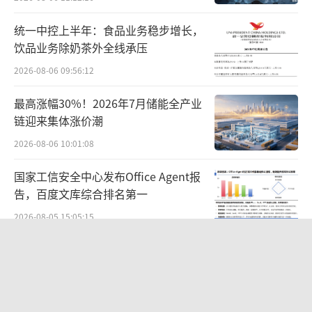
统一中控上半年：食品业务稳步增长，
饮品业务除奶茶外全线承压
2026-08-06 09:56:12
最高涨幅30%！2026年7月储能全产业
链迎来集体涨价潮
依托丰富场景和产业厚度 京东AI全面进军
2026-08-06 10:01:08
物理世界
国家工信安全中心发布Office Agent报
目前，具身智能产业化面临的核心瓶颈，
告，百度文库综合排名第一
是高质量实操数据的供给不足。行业测算显
2026-08-05 15:05:15
示，训练具备通用泛化能力的具身模型需要至
少数千万小时的真实场景数据，而当前全球高
至纯科技因累计多确认4.17亿利润，遭
上交所和证监局处罚！市值风云质疑其
质量实操数据仅有数十万小时，有效供给缺口
财务问题，遭巨额索赔！
2026-07-06 15:27:53
显著。此外，数据成本高、标准不统一、复用