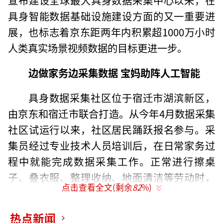
具身智能数据基础设施建设方面的又一重要进
展，也标志着京东距两年内积累超1000万小时
人类真实场景视频数据的目标更进一步。
边做家务边采集数据 宝妈助阵人工智能
具身数据采集社区位于宿迁市湖滨新区，
由京东和宿迁市联合打造。从今年4月数据采集
社区试运行以来，社区居民踊跃报名参与。采
集员经过专业技术人员培训后，在日常家务过
程中就能完成数据采集工作。正常进行擦桌
子、叠衣服、整理收纳、地面清洁等劳动时，
点击查看全文(剩余
82
%)
头戴的京东自研JoyEgoCam采集终端即可获取
上肢轨迹、力度分布、人与家居环境的交互关
热点新闻