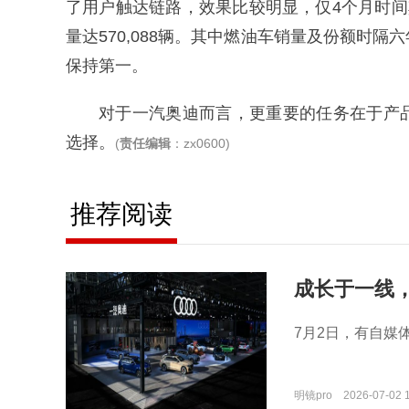
了用户触达链路，效果比较明显，仅4个月时间
量达570,088辆。其中燃油车销量及份额时
保持第一。
对于一汽奥迪而言，更重要的任务在于产
选择。
(
责任编辑
：zx0600)
推荐阅读
成长于一线
把手均换人
7月2日，有自媒
明镜pro
2026-07-02 