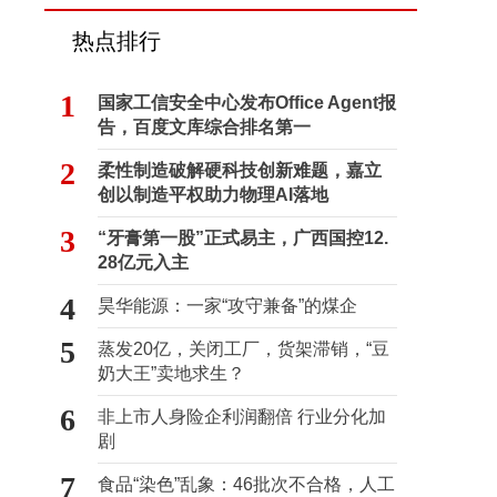
热点排行
1
国家工信安全中心发布Office Agent报
告，百度文库综合排名第一
2
柔性制造破解硬科技创新难题，嘉立
创以制造平权助力物理AI落地
3
“牙膏第一股”正式易主，广西国控12.
28亿元入主
4
昊华能源：一家“攻守兼备”的煤企
5
蒸发20亿，关闭工厂，货架滞销，“豆
奶大王”卖地求生？
6
非上市人身险企利润翻倍 行业分化加
剧
7
食品“染色”乱象：46批次不合格，人工