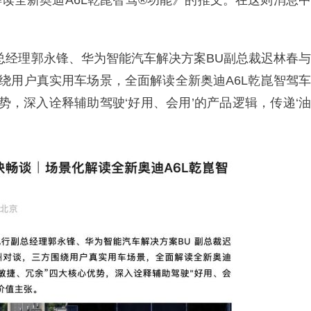
解读全新奥迪A6L乾崑智驾®功能》的推文。在这则消息中
总经理郭永锋、华为智能汽车解决方案BU副总裁迟林春与
围绕用户真实用车场景，全面解读全新奥迪A6L乾崑智驾车
势，深入诠释辅助驾驶‘好用、会用’的产品逻辑，传递‘油