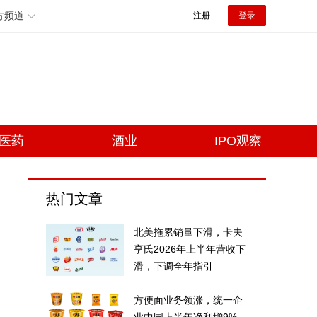
方频道
注册
登录
医药
酒业
IPO观察
热门文章
北美拖累销量下滑，卡夫
亨氏2026年上半年营收下
滑，下调全年指引
方便面业务领涨，统一企