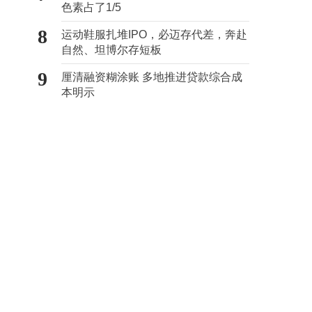
色素占了1/5
8
运动鞋服扎堆IPO，必迈存代差，奔赴
自然、坦博尔存短板
9
厘清融资糊涂账 多地推进贷款综合成
本明示