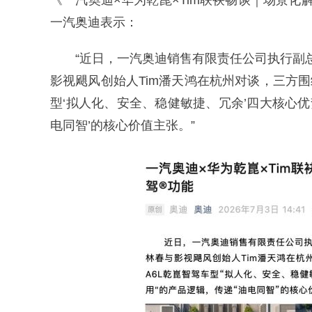
《一汽奥迪×华为乾崑×Tim联袂畅谈｜场景化
一汽奥迪表示：
“近日，一汽奥迪销售有限责任公司执行副
影视飓风创始人Tim潘天鸿在杭州对谈，三方
型‘拟人化、安全、稳健敏捷、冗余’四大核心优
电同智’的核心价值主张。”