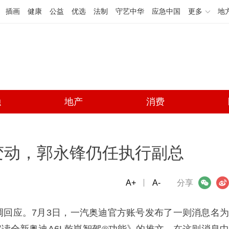
插画
健康
公益
优选
法制
守艺中华
应急中国
更多
地
融
地产
消费
变动，郭永锋仍任执行副总
A+
微信
A-
微博
分享
调回应。7月3日，一汽奥迪官方账号发布了一则消息名为