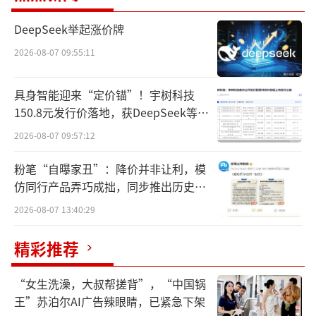
取消住房限购措施，居民家庭在全市范围内购
买新建商品住房、二手住房不再审核购房资
DeepSeek举起涨价牌
格。
2026-08-07 09:55:11
中新财经梳理发现，截至目前，全国仍保
具身智能迎来“定价锚”！宇树科技
留住房限购的省份或城市，除北上广深四个一
150.8元发行价落地，获DeepSeek等豪
线城市外，仅剩海南省、天津市仍处于部分放
华战配加持
2026-08-07 09:57:12
开限购的状态。
粉笔“自曝家丑”：降价并非让利，模
松绑热潮
仿同行产品弄巧成拙，同步推出历史学
员退费方案
2026-08-07 13:40:29
五一前后，楼市迎来一波限购松绑浪潮。
精彩推荐
时间追溯到4月30日，也就是节前的最后一
天，京津限购调整的重磅消息来袭。北京市住
“女生洗澡，大叔帮搓背”，“中国锅
建委发布调整住房限购政策通知提出，在执行
王”苏泊尔AI广告辣眼睛，已紧急下架