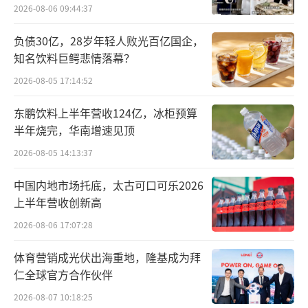
现有住房限购政策的基础上，允许已拥有住房
2026-08-06 09:44:37
达到限购套数的居民家庭，到五环外新购一套
负债30亿，28岁年轻人败光百亿国企，
住房。值得注意的是，此次是北京继2011年起
知名饮料巨鳄悲情落幕？
执行的住房限购政策时隔13年来的首次调整。
2026-08-05 17:14:52
同日，天津市也发布优化房地产调控政策
东鹏饮料上半年营收124亿，冰柜预算
通知，依据新政，天津户籍居民在天津市内六
半年烧完，华南增速见顶
区购买单套120平方米以上新建商品住房的，不
2026-08-05 14:13:37
再核验购房资格。此外，通知还明确了京津冀
中国内地市场托底，太古可口可乐2026
购房同权，即北京市、河北省户籍居民和在北
上半年营收创新高
京市、河北省就业人员在津购买住房的，享受
2026-08-06 17:07:28
本市户籍居民购房政策。
体育营销成光伏出海重地，隆基成为拜
5月3日，上海市房地产行业协会、上海市
仁全球官方合作伙伴
房地产经纪行业协会联合倡议在本市发起商品
2026-08-07 10:18:25