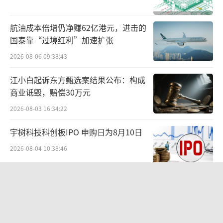
通过梳理得知，众多城市进行的限购政策
航油成本倍增仍净赚62亿港元，进击的
调整几乎围绕“去库存”“旧换新”“旧转
国泰靠“过境红利”加速扩张
保”这几个词。
2026-08-06 09:38:43
4月30日，中央政治局会议召开并提出，要
江小白起诉东方甄选案结果公布：构成
商业诋毁，赔偿30万元
结合房地产市场供求关系新变化、人民群众对
2026-08-03 16:34:22
优质住房的新期待，统筹研究消化存量房产和
优化增量住房的政策措施，抓紧构建房地产发
宇树科技科创板IPO 申购日为8月10日
展新模式，促进房地产高质量发展。其中，会
2026-08-04 10:38:46
议首次提出“统筹研究消化存量房产和优化增
量住房的政策措施”。
红火的酒水闪电仓是来“割韭菜”的
吗？
就在会议召开的当晚，自然资源部紧跟会
2026-08-04 10:27:15
议主旨“消化存量房产”，发布了《关于做好2