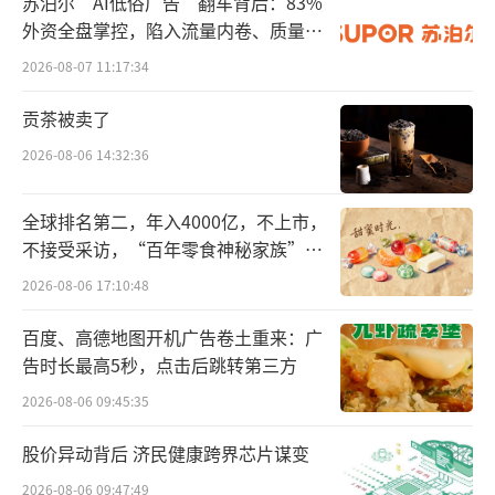
苏泊尔“AI低俗广告”翻车背后：83%
住房限购政策。同时，非该市户籍居民家庭及
外资全盘掌控，陷入流量内卷、质量频
成年单身人士（含离异）购房的个人所得税、
发的负循环
2026-08-07 11:17:34
社会保险的缴交年限也分区放开。
贡茶被卖了
5月9日，杭州全面取消住房限购，在本市
2026-08-06 14:32:36
范围内购买住房，不再审核购房资格；西安全
面取消住房限购措施，居民家庭在全市范围内
全球排名第二，年入4000亿，不上市，
购买新建商品住房、二手住房不再审核购房资
不接受采访，“百年零食神秘家族”浮
格。
出水面？
2026-08-06 17:10:48
除此之外，此前有长沙、南京、成都、青
百度、高德地图开机广告卷土重来：广
岛、郑州、惠州对房地产政策进行优化调整，
告时长最高5秒，点击后跳转第三方
以及合肥也于5月10日宣布将进一步优化该方面
2026-08-06 09:45:35
的措施。
股价异动背后 济民健康跨界芯片谋变
松绑背后
2026-08-06 09:47:49