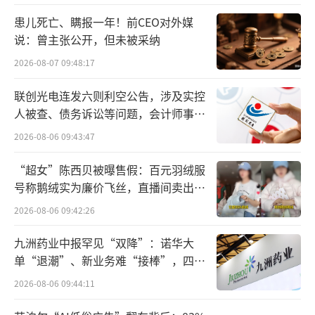
住房“以旧换新”活动，将通过“以旧换
患儿死亡、瞒报一年！前CEO对外媒
新”新模式，为居民置换住房提供更多服务，
说：曾主张公开，但未被采纳
支持居民合理的梯度置业需求。
2026-08-07 09:48:17
随后，一日两热点城市松绑购房政策引发
联创光电连发六则利空公告，涉及实控
热议。
人被查、债务诉讼等问题，会计师事务
所曾出具“保留意见”
2026-08-06 09:43:47
5月6日，武汉发布通知指出，在武汉市仅
“超女”陈西贝被曝售假：百元羽绒服
有一套住房且正挂牌出售的家庭，办理新购一
号称鹅绒实为廉价飞丝，直播间卖出超
套个人商业性住房贷款时认定为首套住房。这
百万元
2026-08-06 09:42:26
是继广州后的第二个城市，将家庭首套住房贷
款套数认定标准挂钩挂牌出售。
九洲药业中报罕见“双降”：诺华大
单“退潮”、新业务难“接棒”，四大
同日稍晚，深圳市发布优化房地产政策通
难关待闯
2026-08-06 09:44:11
知，对该市非独生子女户籍居民家庭分区松绑