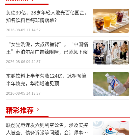
问、债券持有人小组、贷款银行及其顾问合
负债30亿，28岁年轻人败光百亿国企，
作，根据RSA及条款书推进建议重组的实施。
知名饮料巨鳄悲情落幕？
除旭辉外，近期多家房企也传来重组、融
2026-08-05 17:14:52
资利好消息。华夏幸福推出“置换带”方案，
“女生洗澡，大叔帮搓背”，“中国锅
拟引入一家廊坊市属国企，将参与“置换
王”苏泊尔AI广告辣眼睛，已紧急下架
带”债权人的金融债权置换到廊坊市属国有企
2026-08-06 09:44:37
业，置换规模约为200亿元。融创中国则在港交
东鹏饮料上半年营收124亿，冰柜预算
所发布公告称，拟配股募资12.05亿港元，所得
半年烧完，华南增速见顶
款项净额将用于支持境内公司债的长期解决方
2026-08-05 14:13:37
案落地及一般运营资金。
精彩推荐
禹州集团、中国奥园、远洋集团、正荣地
产等企业也于此前陆续公布债务重组进展情
联创光电连发六则利空公告，涉及实控
况。
人被查、债务诉讼等问题，会计师事务