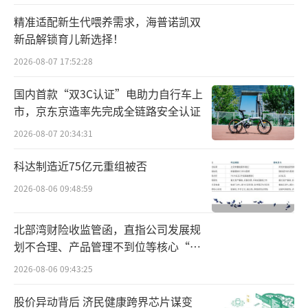
支持主体正从企业下沉到具体项目，在一定程
精准适配新生代喂养需求，海普诺凯双
度上缓解了房企的流动性压力。”某房企相关
新品解锁育儿新选择！
负责人告诉蓝鲸新闻，对于仍能正常运营的房
2026-08-07 17:52:28
企而言，当务之急就是利用现有政策做好债
国内首款“双3C认证”电助力自行车上
务“借新还旧”，尝试利用经营性物业贷款等
市，京东京造率先完成全链路安全认证
方式，“借低还高”、“借长还短”，偿还存
2026-08-07 20:34:31
量贷款和公开市场债券，并与金融机构和债权
人积极协商，适当延长债务期限，缓解当前的
科达制造近75亿元重组被否
债务压力。
2026-08-06 09:48:59
上述负责人称，宏观融资环境略有转好，
北部湾财险收监管函，直指公司发展规
并不意味着房企整体融资、债务重组难度降
划不合理、产品管理不到位等核心“痛
低。
点”
2026-08-06 09:43:25
10月24日，大发地产、佳源国际、大唐集
股价异动背后 济民健康跨界芯片谋变