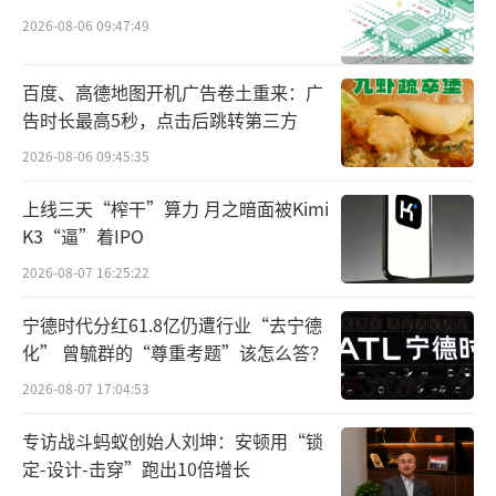
团三家港股上市房企就发布公告称，其在联交
2026-08-06 09:47:49
所的上市地位将被取消，并于10月29日（明
日）被摘牌。
百度、高德地图开机广告卷土重来：广
告时长最高5秒，点击后跳转第三方
其中，在2023年5月，佳源国际就曾因一笔
2026-08-06 09:45:35
1450万美元的债务逾期无力偿付，从而被境外
上线三天“榨干”算力 月之暗面被Kimi
投资人申请了清盘。大发地产则在此前发布的
K3“逼”着IPO
公告中表示，为避免被清盘，大发地产尝试与
2026-08-07 16:25:22
债权人沟通商讨重组方案，但最终以失败告
终。
宁德时代分红61.8亿仍遭行业“去宁德
化” 曾毓群的“尊重考题”该怎么答？
据港交所发布的消息，截至今年10月24
2026-08-07 17:04:53
日，共有97家企业停牌，其中包括碧桂园、中
专访战斗蚂蚁创始人刘坤：安顿用“锁
国恒大、融信中国、中原建业、正商实业、亿
定-设计-击穿”跑出10倍增长
达中国等。