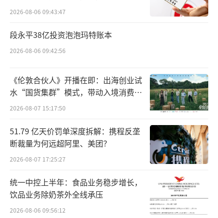
所曾出具“保留意见”
2026-08-06 09:43:47
“城市房地产融资协调机制在加快建立见
效。”据中指研究院企业研究总监刘水介绍，
段永平38亿投资泡泡玛特账本
城市协调机制督促银行要提出有针对性的意见
2026-08-06 09:42:56
建议，房地产企业要采取措施尽快修复问题项
《伦敦合伙人》开播在即：出海创业试
目，城市政府要加强协调，推动符合“白名
水“国货集群”模式，带动入境消费反
单”条件标准的项目应纳尽纳等。
向种草
2026-08-07 15:17:50
据中指研究院监测，2024年9月，房地产企
51.79 亿天价罚单深度拆解：携程反垄
业债券融资总额为428.3亿元，同比增长8.
断裁量为何远超阿里、美团？
0%；2024年1-9月，房地产行业债券融资总额4
2026-08-07 17:25:27
130.2亿元，同比下降27.0%，降幅较上月有所
统一中控上半年：食品业务稳步增长，
收窄。
饮品业务除奶茶外全线承压
“部分房企融资环境较此前在改善，融资
2026-08-06 09:56:12