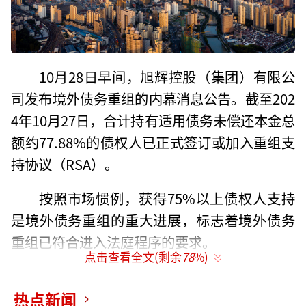
10月28日早间，旭辉控股（集团）有限公
司发布境外债务重组的内幕消息公告。截至202
4年10月27日，合计持有适用债务未偿还本金总
额约77.88%的债权人已正式签订或加入重组支
持协议（RSA）。
按照市场惯例，获得75%以上债权人支持
是境外债务重组的重大进展，标志着境外债务
重组已符合进入法庭程序的要求。
点击查看全文(剩余
78
%)
旭辉在公告中称，当建议重组完成后，将
缓解集团的流动资金压力，将继续与公司顾
热点新闻