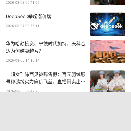
2026-08-07 09:41:09
在中国企业资本联盟副理事长柏文喜看
DeepSeek举起涨价牌
来，港股内房股的表现往往受到宏观经济、政
2026-08-07 09:55:11
策环境以及个别企业财务状况的影响，“前述
房企退市或将引发资本市场对其他上市企业的
华为哈勃投资、宁德时代加持，天科合
担忧，尤其是那些同样面临财务压力的公司。
达为何越卖越亏？
这可能会导致投资者对整个行业的信心下降，
2026-08-05 14:16:14
进一步影响房地产行业的融资环境和市场表
“超女”陈西贝被曝售假：百元羽绒服
现。”
（责任编辑：zx0600）
号称鹅绒实为廉价飞丝，直播间卖出超
百万元
2026-08-06 09:42:26
SpaceX股价跳水，一夜蒸发1.5万亿元
2026-08-06 09:45:59