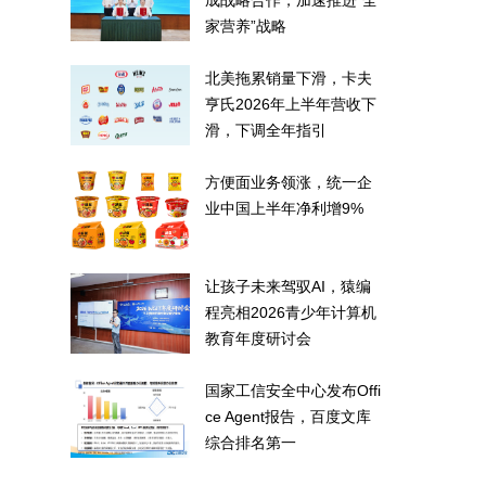
成战略合作，加速推进“全
家营养”战略
北美拖累销量下滑，卡夫
亨氏2026年上半年营收下
滑，下调全年指引
方便面业务领涨，统一企
业中国上半年净利增9%
让孩子未来驾驭AI，猿编
程亮相2026青少年计算机
教育年度研讨会
国家工信安全中心发布Offi
ce Agent报告，百度文库
综合排名第一