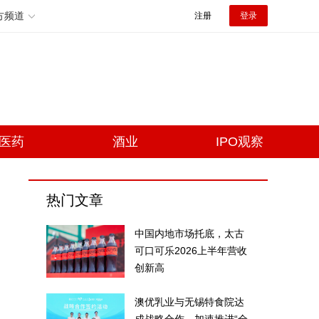
方频道
注册
登录
医药
酒业
IPO观察
热门文章
中国内地市场托底，太古
可口可乐2026上半年营收
创新高
澳优乳业与无锡特食院达