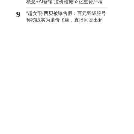
概念+AI营销”溢价难掩52亿重资产考
验
9
“超女”陈西贝被曝售假：百元羽绒服号
称鹅绒实为廉价飞丝，直播间卖出超
百万元
实