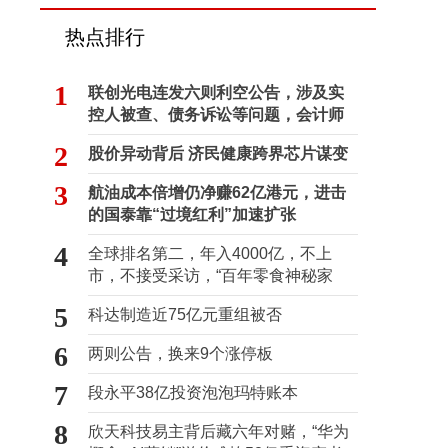
热点排行
1
联创光电连发六则利空公告，涉及实
控人被查、债务诉讼等问题，会计师
事务所曾出具“保留意见”
2
股价异动背后 济民健康跨界芯片谋变
3
航油成本倍增仍净赚62亿港元，进击
的国泰靠“过境红利”加速扩张
4
全球排名第二，年入4000亿，不上
市，不接受采访，“百年零食神秘家
族”浮出水面？
5
科达制造近75亿元重组被否
6
两则公告，换来9个涨停板
7
段永平38亿投资泡泡玛特账本
8
欣天科技易主背后藏六年对赌，“华为