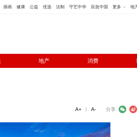
插画
健康
公益
优选
法制
守艺中华
应急中国
更多
地
融
地产
消费
A+
微信
A-
微博
分享