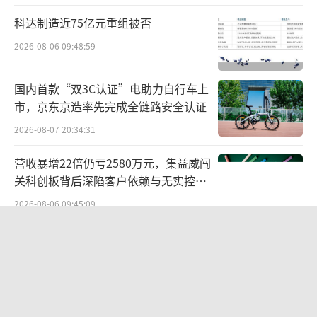
扰。从短期资金利率表现看，资金价格波动幅
科达制造近75亿元重组被否
度不大，市场运行整体平稳。
2026-08-06 09:48:59
降准降息空间仍存
国内首款“双3C认证”电助力自行车上
对于后续货币政策工具，业内仍有不少期
市，京东京造率先完成全链路安全认证
待。
2026-08-07 20:34:31
值得关注的是，7月30日，中共中央政治局
营收暴增22倍仍亏2580万元，集益威闯
召开会议，分析研究当前经济形势，部署下半
关科创板背后深陷客户依赖与无实控人
困局
年经济工作。在实施好稳健的货币政策方面，
2026-08-06 09:45:09
会议强调要综合运用多种货币政策工具，加大
精准适配新生代喂养需求，海普诺凯双
金融对实体经济的支持力度，促进社会综合融
新品解锁育儿新选择！
资成本稳中有降。
2026-08-07 17:52:28
就具体措施来看，广开首席产业研究院首
红火的酒水闪电仓是来“割韭菜”的