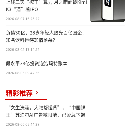
上线三天“榨干”算力 月之暗面被Kimi
K3“逼”着IPO
就在7月30日，人民银行以固定利率、数量
2026-08-07 16:25:22
招标方式开展了2162.7亿元逆回购操作，期限
为7天，操作利率1.7%，因当日有2673亿元7天
负债30亿，28岁年轻人败光百亿国企，
期逆回购到期，公开市场实现净回笼510.3亿
知名饮料巨鳄悲情落幕？
元。另在7月29日，人民银行以固定利率、数量
2026-08-05 17:14:52
招标方式开展了3015.7亿元逆回购操作，期限
段永平38亿投资泡泡玛特账本
为7天，利率也保持在1.7%，因该日有582亿元
2026-08-06 09:42:56
7天期逆回购到期，当日实现净投放2433.7亿
元。
精彩推荐
光大银行金融市场部宏观研究员周茂华指
“女生洗澡，大叔帮搓背”，“中国锅
出，近日人民银行在公开市场操作整体净投放
王”苏泊尔AI广告辣眼睛，已紧急下架
短期资金，主要是平稳跨月资金面。从市场表
2026-08-06 09:44:37
现看，近日银行间市场利率在政策利率上方运