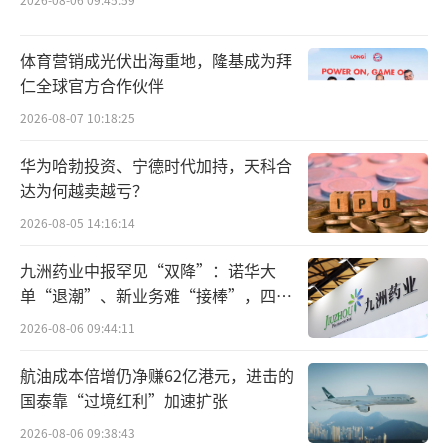
利率抬升的幅度并不大。此外，观察资金情绪
指标，在人民银行充裕的逆回购投放下，月末
体育营销成光伏出海重地，隆基成为拜
时段资金情绪整体较好，虽然中小行情绪指数
仁全球官方合作伙伴
仍然略高于非银机构，但4月以来流动性分层收
2026-08-07 10:18:25
窄乃至倒挂的格局已有所改善。
华为哈勃投资、宁德时代加持，天科合
“至于隔夜资金利率上行的原因，或主要
达为何越卖越亏？
在于7月31日是资金跨月的最后一天，隔夜资金
2026-08-05 14:16:14
也进入了跨月状态，对市场并没有太大影
九洲药业中报罕见“双降”：诺华大
响。”明明称。
单“退潮”、新业务难“接棒”，四大
难关待闯
周茂华同样称，隔夜资金上涨，主要是月
2026-08-06 09:44:11
末临近，金融机构对短期资金需求上升，加上
航油成本倍增仍净赚62亿港元，进击的
部分机构短期资金拆出方面保持谨慎，导致短
国泰靠“过境红利”加速扩张
期资金价格上升。整体上反映都是短期因素干
2026-08-06 09:38:43