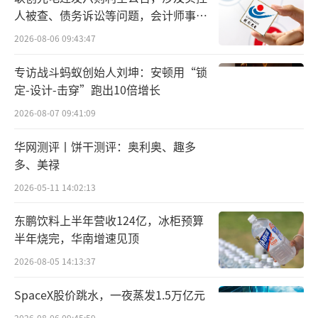
人被查、债务诉讼等问题，会计师事务
从目前表现来看涨跌不一。7月30日，上海
所曾出具“保留意见”
2026-08-06 09:43:47
银行间同业拆放利率（Shibor）隔夜上行0.8个
基点报1.639%，7天Shibor下行8.1个基点报1.
专访战斗蚂蚁创始人刘坤：安顿用“锁
定-设计-击穿”跑出10倍增长
814%。截至7月30日收盘，从回购利率表现
看，DR007加权平均利率下降至1.8336%，高
2026-08-07 09:41:09
于政策利率水平。
华网测评丨饼干测评：奥利奥、趣多
多、美禄
截至7月31日，Shibor隔夜继续上行14.3个
2026-05-11 14:02:13
基点，报1.782%；7天Shibor进一步下行4.2个
基点，报1.772%；另外14天Shibor同样下行4.
东鹏饮料上半年营收124亿，冰柜预算
半年烧完，华南增速见顶
7个基点，报1.84%。
2026-08-05 14:13:37
对此，明明告诉北京商报记者，月末资金
SpaceX股价跳水，一夜蒸发1.5万亿元
面有所收紧，但相较于年内其余月末时段资金
2026-08-06 09:45:59