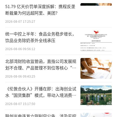
51.79 亿天价罚单深度拆解：携程反垄
行，人民银行合理投放短期资金，以满足机构
断裁量为何远超阿里、美团？
对短期资金需求。
2026-08-07 17:25:27
中信证券首席经济学家明明同样称，7月25
统一中控上半年：食品业务稳步增长，
日以来人民银行维持了千亿以上的逆回购操
饮品业务除奶茶外全线承压
作，主要目的是对冲月末季节性资金偏紧压
2026-08-06 09:56:12
力。此外，7月22日以来逆回购操作模式从利率
北部湾财险收监管函，直指公司发展规
招标转变为数量招标，人民银行在确定逆回购
划不合理、产品管理不到位等核心“痛
利率的基础上，逆回购的释放量理论上由市场
点”
2026-08-06 09:43:25
决定，月末规模增加也是机构对流动性需求抬
升的结果。
《伦敦合伙人》开播在即：出海创业试
水“国货集群”模式，带动入境消费反
缘何短期资金价格收紧
向种草
2026-08-07 15:17:50
每逢月末，市场资金面难免有所波动。
联创光电连发六则利空公告，涉及实控