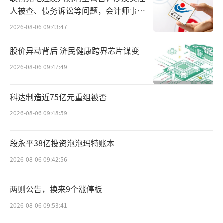
人被查、债务诉讼等问题，会计师事务
所曾出具“保留意见”
零售业务“失速”
2026-08-06 09:43:47
胜马财经了解到，平安银行一直以来以零
股价异动背后 济民健康跨界芯片谋变
售业务作为核心发展方向，“零售立行”战略
2026-08-06 09:47:49
曾为其带来高速增长与丰厚利润。然而，2024
年零售业务却成为业绩不佳的主要拖累因素。
科达制造近75亿元重组被否
2026-08-06 09:48:59
从零售业务营收占比来看，2024年零售金
融业务营收占比仅为48.6%，相较2023年的58.
段永平38亿投资泡泡玛特账本
4%下降了近10个百分点，这一数据直观地反映
2026-08-06 09:42:56
出零售业务影响力的削弱。在零售贷款业务方
面，2024年个人贷款余额下降了10.6%。其
两则公告，换来9个涨停板
中，信用卡应收账款余额、消费性贷款余额、
2026-08-06 09:53:41
经营性贷款余额等均出现两位数下降，仅住房