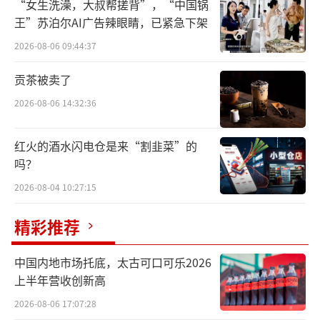
“女生洗澡，大叔帮搓背”，“中国锅
响因素便是利息净收入的大幅下滑。数据显
王”苏泊尔AI广告辣眼睛，已紧急下架
示，2024年，平安银行实现利息净收入934.27
2026-08-06 09:44:37
亿元，同比下降20.8%。这主要归因于市场利
率下行，在利率市场化不断推进以及宏观经济
贡茶被卖了
环境变化的大背景下，市场利率整体走低，银
2026-08-06 14:32:36
行存贷利差被压缩；从非利息净收入方面来
看，2024年平安银行手续费及佣金净收入同比
红火的酒水闪电仓是来“割韭菜”的
吗？
降幅为18.1%。随着金融市场竞争日益激烈，
传统中间业务面临严峻挑战。
2026-08-04 10:27:15
精彩推荐
例如，信用卡业务作为平安银行零售板块
的重要组成部分，信用卡流通户数下降12.
中国内地市场托底，太古可口可乐2026
9%，这使得与信用卡相关的手续费收入、分期
上半年营收创新高
收入等大幅减少。虽然其他非利息净收入同比
2026-08-06 17:07:28
大增68.7%，主要得益于债券投资等业务的非