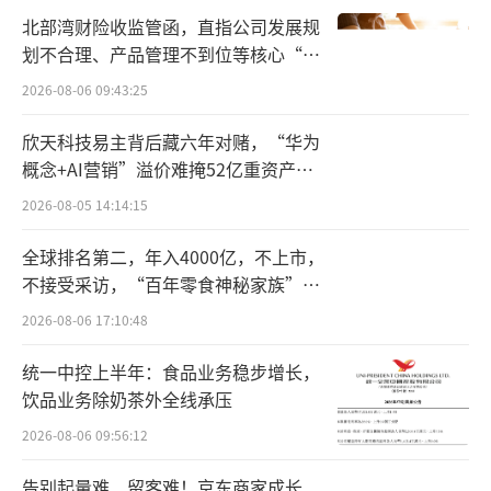
按揭贷款余额上升了7.4%。平安银行在年报中
北部湾财险收监管函，直指公司发展规
划不合理、产品管理不到位等核心“痛
称，银行顺应市场环境变化，强化品质客户选
点”
择，新户获取规模有所下降，这直接导致信用
2026-08-06 09:43:25
卡流通户数下降12.9%。
欣天科技易主背后藏六年对赌，“华为
概念+AI营销”溢价难掩52亿重资产考
过去，平安银行在零售业务发展中，采取
验
2026-08-05 14:14:15
了较为激进的跑马圈地策略，在经济高速发展
时期，这种策略能够快速做大业务规模、提升
全球排名第二，年入4000亿，不上市，
不接受采访，“百年零食神秘家族”浮
营收。但当经济进入调整周期，前期积累的风
出水面？
险逐渐暴露，高定价、高利率、高利差、高风
2026-08-06 17:10:48
险的零售业务模式难以为继。而平安银行在产
统一中控上半年：食品业务稳步增长，
品策略与风险策略调整上稍显滞后，对经济复
饮品业务除奶茶外全线承压
苏节奏判断出现偏差，使得零售贷款业务陷入
2026-08-06 09:56:12
困境。
告别起量难、留客难！京东商家成长