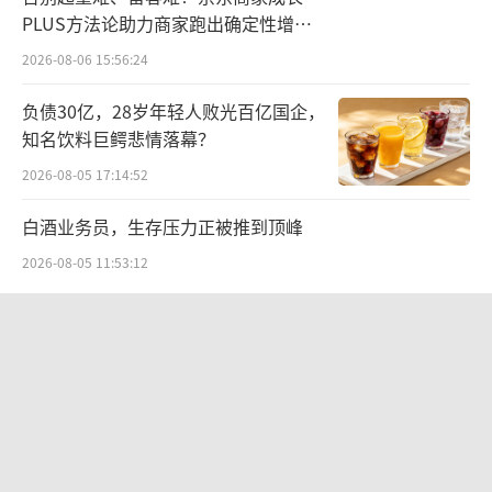
PLUS方法论助力商家跑出确定性增长
在存款和财富管理业务方面，截至2024年
路径
末，平安银行零售客户数为12553.79万户，较
2026-08-06 15:56:24
上年末增长0.1%，增长速度极为缓慢；管理零
负债30亿，28岁年轻人败光百亿国企，
售客户资产（AUM）为41940.74亿元，较上年
知名饮料巨鳄悲情落幕？
末增长4.0%，虽然AUM有所增长，但在零售业
2026-08-05 17:14:52
务整体下滑的背景下，这一增长幅度难以对业
白酒业务员，生存压力正被推到顶峰
绩形成有力支撑。
2026-08-05 11:53:12
资产质量隐忧显现
贝肯能源二次“易主”：原实控人溢价
资产质量是银行稳健经营的基石，从2024
40%“清仓”离场，潘兵联合新洋丰、
年年报来看，平安银行资产质量方面虽有一定
宏科百世拟入主
2026-08-05 14:11:25
韧性，但仍存在隐忧。
江小白起诉东方甄选案结果公布：构成
胜马财经注意到，平安银行不良贷款率为
商业诋毁，赔偿30万元