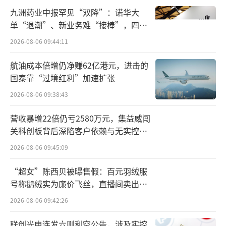
九洲药业中报罕见“双降”：诺华大
利息净收入实现增长，但这仍难以弥补手续费
单“退潮”、新业务难“接棒”，四大
及佣金净收入下降以及利息净收入大幅下滑对
难关待闯
2026-08-06 09:44:11
营业收入造成的负面影响。
航油成本倍增仍净赚62亿港元，进击的
净利润的下降除了受营业收入减少的影响
国泰靠“过境红利”加速扩张
外，信用减值损失也扮演了重要角色。尽管平
2026-08-06 09:38:43
安银行加强资产质量管控，加大不良资产清收
营收暴增22倍仍亏2580万元，集益威闯
处置力度，信用及其他资产减值损失494.28亿
关科创板背后深陷客户依赖与无实控人
元，同比下降16.4%，但前期积累的风险仍在
困局
2026-08-06 09:45:09
一定程度上侵蚀着利润。
“超女”陈西贝被曝售假：百元羽绒服
在经济增速放缓、部分行业面临困境的情
号称鹅绒实为廉价飞丝，直播间卖出超
况下，企业和个人还款能力受到考验，不良贷
百万元
2026-08-06 09:42:26
款潜在风险增加，银行不得不计提相应的减值
联创光电连发六则利空公告，涉及实控
准备，从而影响净利润表现。