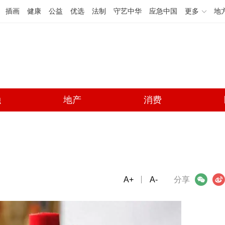
插画
健康
公益
优选
法制
守艺中华
应急中国
更多
地
融
地产
消费
？
A+
微信
A-
微博
分享