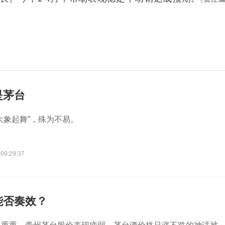
是茅台
大象起舞”，殊为不易。
 09:29:37
能否奏效？