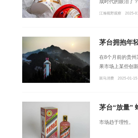
成时代的眼泪了
江瀚视野观察
2025-0
茅台拥抱年
在8个月前的贵
果市场上某些创
斑马消费
2025-01-15
茅台“放量” 
市场趋于理性。