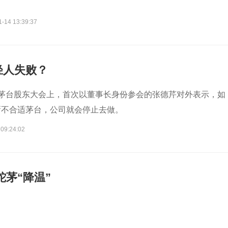
？
1-14 13:39:37
轻人失败？
州茅台股东大会上，首次以董事长身份参会的张德芹对外表示，如
新不合适茅台，公司就会停止去做。
 09:24:02
蛇茅“降温”