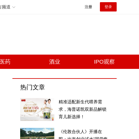
方频道
注册
登录
医药
酒业
IPO观察
热门文章
精准适配新生代喂养需
求，海普诺凯双新品解锁
育儿新选择！
《伦敦合伙人》开播在