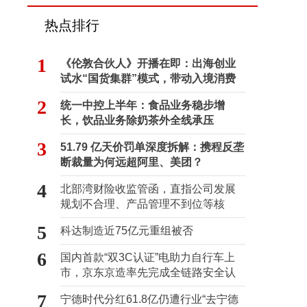
热点排行
1
《伦敦合伙人》开播在即：出海创业
试水“国货集群”模式，带动入境消费
反向种草
2
统一中控上半年：食品业务稳步增
长，饮品业务除奶茶外全线承压
3
51.79 亿天价罚单深度拆解：携程反垄
断裁量为何远超阿里、美团？
4
北部湾财险收监管函，直指公司发展
规划不合理、产品管理不到位等核
心“痛点”
5
科达制造近75亿元重组被否
6
国内首款“双3C认证”电助力自行车上
市，京东京造率先完成全链路安全认
证
7
宁德时代分红61.8亿仍遭行业“去宁德