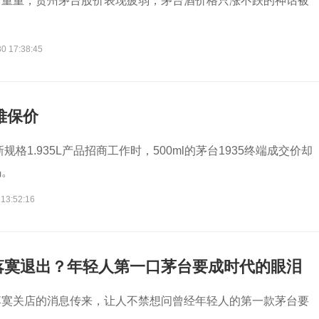
力重重，贵州茅台股价表现疲弱，茅台酒价格只涨不跌的神话被
0 17:38:45
难保价
新规格1.935L产品招商工作时，500ml的茅台1935终端成交价却
码。
 13:52:16
落寞退出？年轻人第一口茅台要成时代的眼泪
落寞关店的消息传来，让人不禁想问曾经年轻人的第一款茅台要