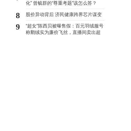
化” 曾毓群的“尊重考题”该怎么答？
8
股价异动背后 济民健康跨界芯片谋变
9
“超女”陈西贝被曝售假：百元羽绒服号
称鹅绒实为廉价飞丝，直播间卖出超
百万元