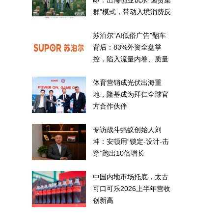
即：出海创业试水“国货集
群”模式，带动入境消费反
向种草
苏泊尔“AI低俗广告”翻车
背后：83%外资全盘掌
控，陷入流量内卷、质量
频发的负循环
体育营销成光伏出海重
地，隆基成为拜仁全球官
方合作伙伴
专访战斗蚂蚁创始人刘
坤：安顿用“锁定-设计-击
穿”跑出10倍增长
中国内地市场托底，太古
可口可乐2026上半年营收
创新高