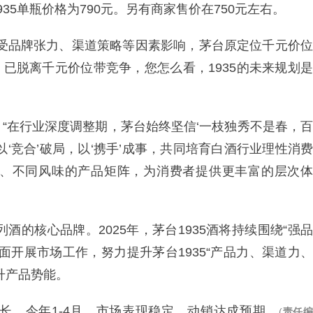
35单瓶价格为790元。另有商家售价在750元左右。
“受品牌张力、渠道策略等因素影响，茅台原定位千元价位
右，已脱离千元价位带竞争，您怎么看，1935的未来规划是
“在行业深度调整期，茅台始终坚信‘一枝独秀不是春，百
‘竞合’破局，以‘携手’成事，共同培育白酒行业理性消费
、不同风味的产品矩阵，为消费者提供更丰富的层次体
酒的核心品牌。2025年，茅台1935酒将持续围绕“强品
面开展市场工作，努力提升茅台1935“产品力、渠道力、
升产品势能。
增长。今年1-4月，市场表现稳定，动销达成预期。
(
责任