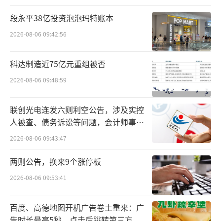
段永平38亿投资泡泡玛特账本
回望2025年，上市白酒企业以一份“裸
2026-08-06 09:42:56
奔”的三季报，为全年的深度调整写下了最真
实的注脚。
科达制造近75亿元重组被否
2025年前三季度，18家白酒上市企业实现
2026-08-06 09:48:59
营收总额3176.58亿元，同比下降5.84%；净利
润总额1226.90亿元，同比下降6.88%；仅有茅
联创光电连发六则利空公告，涉及实控
人被查、债务诉讼等问题，会计师事务
台和汾酒的营收和利润保持了增长，其余酒企
所曾出具“保留意见”
2026-08-06 09:43:47
均为下滑。市场也终于确认：这已非阶段性阵
痛，而是一场贯穿全年的、系统性的行业震
两则公告，换来9个涨停板
动。
2026-08-06 09:53:41
更为严峻的是，名酒价格体系的崩塌成为
百度、高德地图开机广告卷土重来：广
全年最显著的特征。以茅台、五粮液、国窖157
告时长最高5秒，点击后跳转第三方