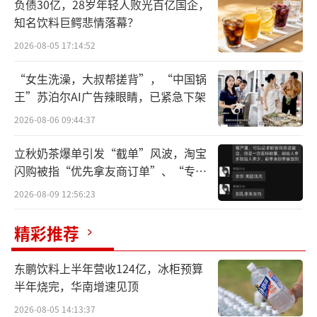
本系列文章将深度解析行业分化逻辑、消
负债30亿，28岁年轻人败光百亿国企，
知名饮料巨鳄悲情落幕？
费迭代密码、企业破局路径，带您全景回望这
2026-08-05 17:14:52
一年白酒行业的变局、坚守与新生。
“女生洗澡，大叔帮搓背”，“中国锅
走过2025年，中国酒业在压力中前行，于
王”苏泊尔AI广告辣眼睛，已紧急下架
阵痛中蜕变，迎来了近十年来最为深刻变革的
2026-08-06 09:44:37
一年。行业格局在调整中重塑，新的趋势与方
向正在浮现。
立秋奶茶爆单引发“截单”风波，淘宝
闪购被指“优先拿友商订单”、“专挑
在此，我们梳理出十大热点事件，它们之
贵的拿”
2026-08-09 12:56:23
中既有折射现状的客观现象，也有代表行业行
精彩推荐
动的集体选择，更包含了预示未来的重要趋
势。这一切都印证着：当旧的增长逻辑逐渐退
东鹏饮料上半年营收124亿，冰柜预算
场，新的可能正从现实中孕育而生。
半年烧完，华南增速见顶
2026-08-05 14:13:37
量价齐跌