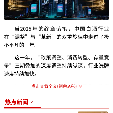
当2025年的终章落笔，中国白酒行业
在“调整”与“革新”的双重旋律中走过了极
不平凡的一年。
这一年，“政策调整、消费转型、存量竞
争”三期叠加的深度调整持续纵深，行业洗牌
速度持续加快。
挑战之中，变革的活力从未停歇，低度
点击查看全文(剩余
93
%)
酒、新酒饮、场景变革等为行业注入新的增长
热点新闻
动能。