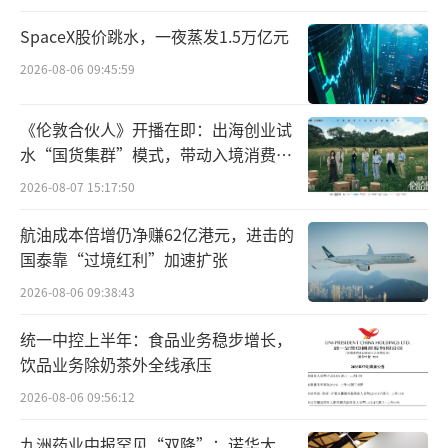
SpaceX股价跳水，一夜蒸发1.5万亿元
2026-08-06 09:45:59
《伦敦合伙人》开播在即：出海创业试
水“国货集群”模式，带动入境消费反
向种草
2026-08-07 15:17:50
航油成本倍增仍净赚62亿港元，进击的
国泰靠“过境红利”加速扩张
2026-08-06 09:38:43
统一中控上半年：食品业务稳步增长，
饮品业务除奶茶外全线承压
2026-08-06 09:56:12
九洲药业中报罕见“双降”：诺华大