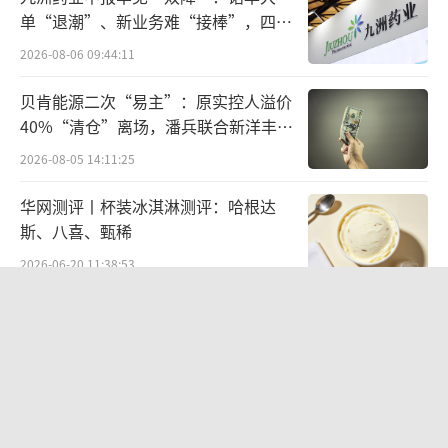
单“退潮”、新业务难“接棒”，四大
难关待闯
2026-08-06 09:44:11
贝肯能源二次“易主”：原实控人溢价
40%“清仓”离场，潘兵联合新洋丰、
宏科百世拟入主
2026-08-05 14:11:25
华网测评丨杯装冰淇淋测评：哈根达
斯、八喜、甄稀
2026-06-20 11:38:53
营收暴增22倍仍亏2580万元，集益威闯
关科创板背后深陷客户依赖与无实控人
困局
2026-08-06 09:45:09
欣天科技易主背后藏六年对赌，“华为
概念+AI营销”溢价难掩52亿重资产考