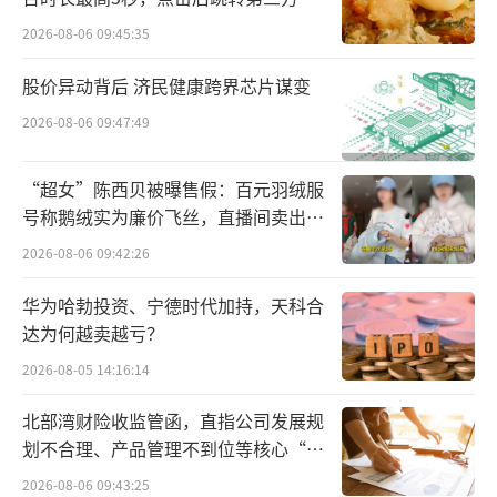
3为代表的名酒主力产品批发价格持续下行，部
2026-08-06 09:45:35
分产品批价甚至跌回2017年水平。这一变化不
股价异动背后 济民健康跨界芯片谋变
仅打破了过往“价格刚性”的市场信仰，更标
志着白酒行业正式从“量价齐升”的黄金时
2026-08-06 09:47:49
代，步入“量价齐跌”的深度调整阶段。
“超女”陈西贝被曝售假：百元羽绒服
这场始于业绩下滑、伴随价格崩塌的深度
号称鹅绒实为廉价飞丝，直播间卖出超
百万元
调整，正在引发行业格局的残酷洗牌，为白酒
2026-08-06 09:42:26
行业的下一个发展阶段埋下伏笔。
华为哈勃投资、宁德时代加持，天科合
达为何越卖越亏？
2026-08-05 14:16:14
北部湾财险收监管函，直指公司发展规
划不合理、产品管理不到位等核心“痛
点”
2026-08-06 09:43:25