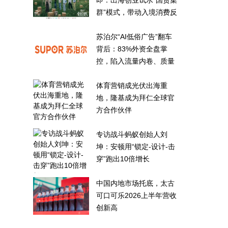
即：出海创业试水“国货集
群”模式，带动入境消费反
向种草
苏泊尔“AI低俗广告”翻车
背后：83%外资全盘掌
控，陷入流量内卷、质量
频发的负循环
体育营销成光伏出海重
地，隆基成为拜仁全球官
方合作伙伴
专访战斗蚂蚁创始人刘
坤：安顿用“锁定-设计-击
穿”跑出10倍增长
中国内地市场托底，太古
可口可乐2026上半年营收
创新高