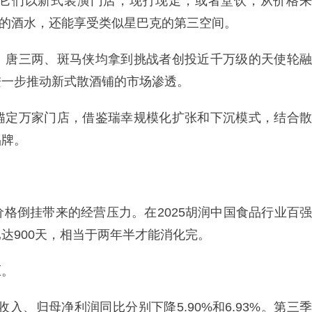
它们以新式装潢门店，现打现走，或者堂饮，从价格来
同的酒水，还能享受类似星巴克的第三空间。
。唐三两、斑马侠均拿到挑战者创投近千万级的天使轮融
进一步推动新式散酒铺的市场渗透。
锚定万家门店，借鉴瑞幸规模化扩张和下沉模式，结合散
品牌。
格倒挂带来的经营压力。在2025胡润中国食品行业百强
达900天，相当于两年半才能消化完。
压。
收入、归母净利润同比分别下降5.90%和6.93%。第三季