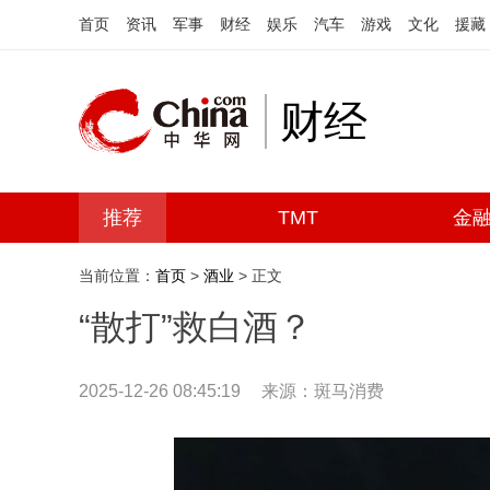
首页
资讯
军事
财经
娱乐
汽车
游戏
文化
援藏
财经
推荐
TMT
金
当前位置：
首页
>
酒业
> 正文
“散打”救白酒？
2025-12-26 08:45:19
来源：斑马消费