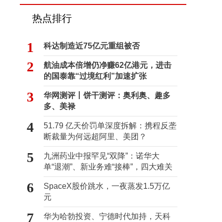
热点排行
1
科达制造近75亿元重组被否
2
航油成本倍增仍净赚62亿港元，进击
的国泰靠“过境红利”加速扩张
3
华网测评丨饼干测评：奥利奥、趣多
多、美禄
4
51.79 亿天价罚单深度拆解：携程反垄
断裁量为何远超阿里、美团？
5
九洲药业中报罕见“双降”：诺华大
单“退潮”、新业务难“接棒”，四大难关
待闯
6
SpaceX股价跳水，一夜蒸发1.5万亿
元
7
华为哈勃投资、宁德时代加持，天科