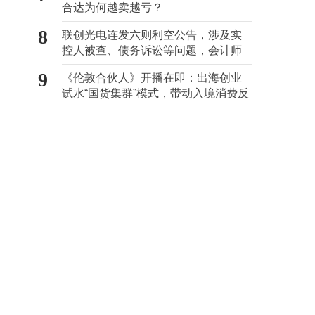
合达为何越卖越亏？
8
联创光电连发六则利空公告，涉及实
控人被查、债务诉讼等问题，会计师
事务所曾出具“保留意见”
9
《伦敦合伙人》开播在即：出海创业
试水“国货集群”模式，带动入境消费反
向种草