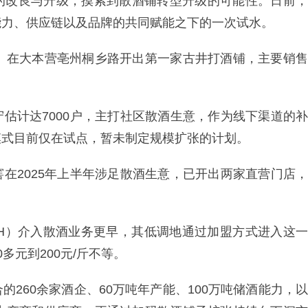
的改良与升级，摸索到散酒铺转型升级的可能性。日前，
能力、供应链以及品牌的共同赋能之下的一次试水。
6.SZ）在大本营亳州桐乡路开出第一家古井打酒铺，主要销售
估计达7000户，主打社区散酒生意，作为线下渠道的补
模式目前仅在试点，暂未制定规模扩张的计划。
在2025年上半年涉足散酒生意，已开出两家直营门店，
。
.SH）介入散酒业务更早，其低调地通过加盟方式进入这一
多元到200元/斤不等。
260余家酒企、60万吨年产能、100万吨储酒能力，以