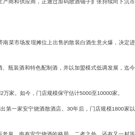
酒生产商和供应商，正通过加码散酒铺子扩张持续向下沉市
在济南菜市场发现摊位上出售的散装白酒生意火爆，决定进
酒、瓶装酒和特色配制酒，并以加盟模式低调发展，迄今
万家。如今，门店规模保守估计5000至10000家。
出第一家安宁烧酒散酒店。30年后，门店规模1800家以
百老泉、南有安宁烧酒的格局。二者之外，还有又一村等