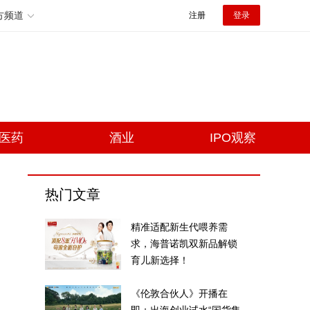
方频道
注册
登录
医药
酒业
IPO观察
热门文章
精准适配新生代喂养需
求，海普诺凯双新品解锁
育儿新选择！
《伦敦合伙人》开播在