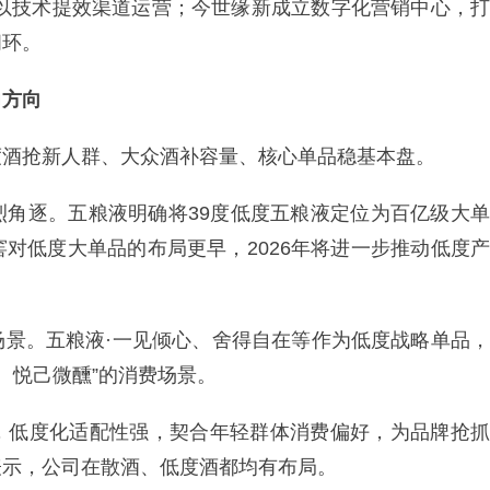
，以技术提效渠道运营；今世缘新成立数字化营销中心，打
闭环。
力方向
度酒抢新人群、大众酒补容量、核心单品稳基本盘。
烈角逐。五粮液明确将39度低度五粮液定位为百亿级大单
对低度大单品的布局更早，2026年将进一步推动低度产
场景。五粮液·一见倾心、舍得自在等作为低度战略单品，
饮、悦己微醺”的消费场景。
，低度化适配性强，契合年轻群体消费偏好，为品牌抢抓
表示，公司在散酒、低度酒都均有布局。