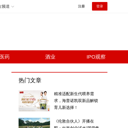
方频道
注册
登录
医药
酒业
IPO观察
热门文章
精准适配新生代喂养需
求，海普诺凯双新品解锁
育儿新选择！
《伦敦合伙人》开播在