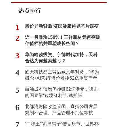
热点排行
1
股价异动背后 济民健康跨界芯片谋变
2
近一月暴涨150%！三祥新材凭何突破
估值桎梏并重塑成长空间？
3
华为哈勃投资、宁德时代加持，天科
合达为何越卖越亏？
4
欣天科技易主背后藏六年对赌，“华为
概念+AI营销”溢价难掩52亿重资产考
验
5
航油成本倍增仍净赚62亿港元，进击
的国泰靠“过境红利”加速扩张
6
北部湾财险收监管函，直指公司发展
规划不合理、产品管理不到位等核
心“痛点”
7
“口味王”“湘潭铺子”借音乐节、世界杯