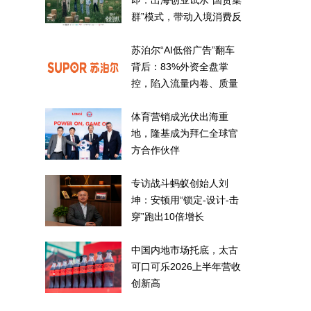
即：出海创业试水“国货集
群”模式，带动入境消费反
向种草
苏泊尔“AI低俗广告”翻车
背后：83%外资全盘掌
控，陷入流量内卷、质量
频发的负循环
体育营销成光伏出海重
地，隆基成为拜仁全球官
方合作伙伴
专访战斗蚂蚁创始人刘
坤：安顿用“锁定-设计-击
穿”跑出10倍增长
中国内地市场托底，太古
可口可乐2026上半年营收
创新高