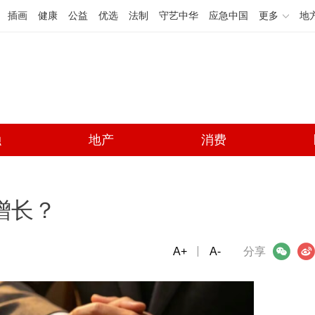
插画
健康
公益
优选
法制
守艺中华
应急中国
更多
地
融
地产
消费
增长？
A+
微信
A-
微博
分享