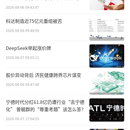
所曾出具“保留意见”
2026-08-06 09:43:47
科达制造近75亿元重组被否
2026-08-06 09:48:59
DeepSeek举起涨价牌
2026-08-07 09:55:11
股价异动背后 济民健康跨界芯片谋变
2026-08-06 09:47:49
宁德时代分红61.8亿仍遭行业“去宁德
化” 曾毓群的“尊重考题”该怎么答？
2026-08-07 17:04:53