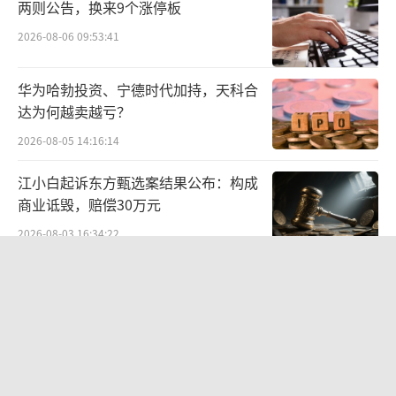
两则公告，换来9个涨停板
2026-08-06 09:53:41
华为哈勃投资、宁德时代加持，天科合
达为何越卖越亏？
2026-08-05 14:16:14
江小白起诉东方甄选案结果公布：构成
商业诋毁，赔偿30万元
2026-08-03 16:34:22
航油成本倍增仍净赚62亿港元，进击的
国泰靠“过境红利”加速扩张
2026-08-06 09:38:43
“超女”陈西贝被曝售假：百元羽绒服
号称鹅绒实为廉价飞丝，直播间卖出超