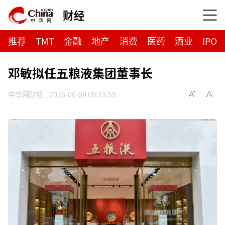
财经
推荐
TMT
金融
地产
消费
医药
酒业
IPO
邓敏拟任五粮液集团董事长
中华网财经
2026-06-09 09:23:55