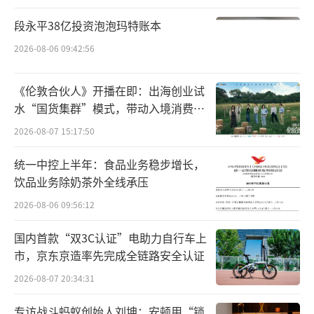
董事。
（责任编辑：zx0280）
段永平38亿投资泡泡玛特账本
2026-08-06 09:42:56
《伦敦合伙人》开播在即：出海创业试
水“国货集群”模式，带动入境消费反
向种草
2026-08-07 15:17:50
统一中控上半年：食品业务稳步增长，
饮品业务除奶茶外全线承压
2026-08-06 09:56:12
国内首款“双3C认证”电助力自行车上
市，京东京造率先完成全链路安全认证
2026-08-07 20:34:31
专访战斗蚂蚁创始人刘坤：安顿用“锁