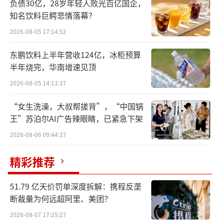
五粮液方面表示，本议案尚需提交股东会
负债30亿，28岁年轻人败光百亿国企，
知名饮料巨鳄悲情落幕？
审议。若邓敏经公司股东会审议通过当选为公
2026-08-05 17:14:52
司第七届董事会非独立董事，董事会后续将召
开会议审议选举其担任公司董事长的议案。
东鹏饮料上半年营收124亿，冰柜预算
半年烧完，华南增速见顶
资料显示，邓敏，1991年7月参加工作，四
2026-08-05 14:13:37
川合江人，研究生学历，高级工程师，高级职
业经理。历任宜宾丝丽雅集团有限公司党委书
“女生洗澡，大叔帮搓背”，“中国锅
王”苏泊尔AI广告辣眼睛，已紧急下架
记、董事长，宜宾丝丽雅股份有限公司董事
2026-08-06 09:44:37
长，宜宾天原集团股份有限公司党委书记、董
事长，宜宾发展控股集团有限公司党委副书
精彩推荐
记、董事、总经理；现任四川省宜宾五粮液集
团有限公司党委书记、董事，宜宾五粮液股份
51.79 亿天价罚单深度拆解：携程反垄
断裁量为何远超阿里、美团？
有限公司党委书记；拟任四川省宜宾五粮液集
团有限公司董事长，宜宾五粮液股份有限公司
2026-08-07 17:25:27