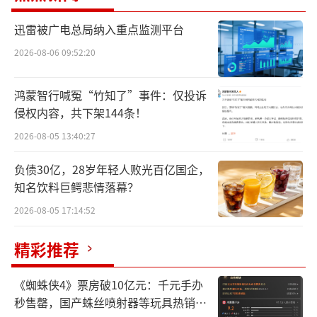
目前，爱他美卓傲3产品已经在爱他美天
迅雷被广电总局纳入重点监测平台
猫、京东官方旗舰店及线下连锁母婴店、连锁
2026-08-06 09:52:20
超市等渠道全面上市。
今年2月，“婴配粉新国标”正式实施。与
鸿蒙智行喊冤“竹知了”事件：仅投诉
侵权内容，共下架144条！
旧标准相比，新出台标准对婴配粉中的蛋白
2026-08-05 13:40:27
质、脂肪、碳水化合物、微量元素以及可选成
分等部分提出更严要求。
负债30亿，28岁年轻人败光百亿国企，
知名饮料巨鳄悲情落幕？
新国标促使企业对旗下产品配方进行改
2026-08-05 17:14:52
良、升级。与此同时，“婴配粉新国标”的出
台可以使具有研发实力的奶粉企业在行业竞争
精彩推荐
中占据主动权。
《蜘蛛侠4》票房破10亿元：千元手办
截至目前，飞鹤、澳优、君乐宝、惠氏、
秒售罄，国产蛛丝喷射器等玩具热销海