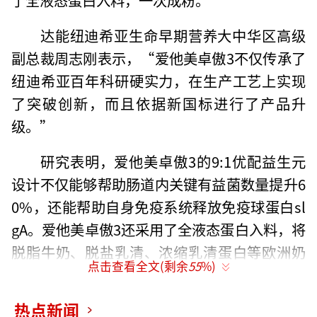
达能纽迪希亚生命早期营养大中华区高级
副总裁周志刚表示，“爱他美卓傲3不仅传承了
纽迪希亚百年科研硬实力，在生产工艺上实现
了突破创新，而且依据新国标进行了产品升
级。”
研究表明，爱他美卓傲3的9:1优配益生元
设计不仅能够帮助肠道内关键有益菌数量提升6
0%，还能帮助自身免疫系统释放免疫球蛋白sl
gA。爱他美卓傲3还采用了全液态蛋白入料，将
脱脂牛奶、脱盐乳清、浓缩乳清蛋白等欧洲奶
点击查看全文(剩余
55
%)
源原料以液态形式入料，一次成粉，从而更好
地保留乳清蛋白营养。
热点新闻