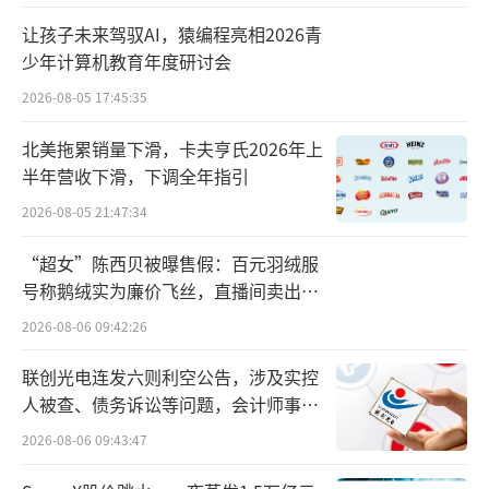
让孩子未来驾驭AI，猿编程亮相2026青
少年计算机教育年度研讨会
2026-08-05 17:45:35
北美拖累销量下滑，卡夫亨氏2026年上
半年营收下滑，下调全年指引
2026-08-05 21:47:34
“超女”陈西贝被曝售假：百元羽绒服
号称鹅绒实为廉价飞丝，直播间卖出超
百万元
2026-08-06 09:42:26
联创光电连发六则利空公告，涉及实控
人被查、债务诉讼等问题，会计师事务
所曾出具“保留意见”
2026-08-06 09:43:47