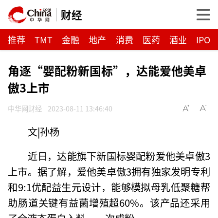
财经
推荐
TMT
金融
地产
消费
医药
酒业
IPO
角逐“婴配粉新国标”，达能爱他美卓
傲3上市
中华网财经
2023-08-11 13:46:40
文|孙杨
近日，达能旗下新国标婴配粉爱他美卓傲3
上市。据了解，爱他美卓傲3拥有独家发明专利
和9:1优配益生元设计，能够模拟母乳低聚糖帮
助肠道关键有益菌增殖超60%。该产品还采用
了全液态蛋白入料，一次成粉。