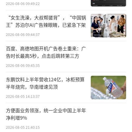
外
美赞臣等头部品牌均已推出新国标产品。
2026-08-06 09:49:22
华泰证券研报指出，已获得新国标注册的
“女生洗澡，大叔帮搓背”，“中国锅
王”苏泊尔AI广告辣眼睛，已紧急下架
品牌预计将加大对新国标营销，消费者将逐渐
2026-08-06 09:44:37
失去对旧标准产品信心。同时，这些品牌有机
会在抢占中小品牌退出的市场中占领先机。
（责
百度、高德地图开机广告卷土重来：广
告时长最高5秒，点击后跳转第三方
任编辑：zx0276,zx0277）
2026-08-06 09:45:35
东鹏饮料上半年营收124亿，冰柜预算
半年烧完，华南增速见顶
2026-08-05 14:13:37
方便面业务领涨，统一企业中国上半年
净利增9%
2026-08-05 21:40:15