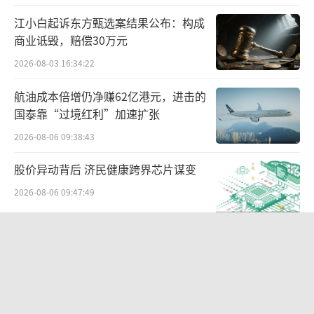
中，Tesla Bot还表现出了更强大的功能。未
江小白起诉东方甄选案结果公布：构成
来，人形机器人可以使用FSD构建强大的视觉
商业诋毁，赔偿30万元
系统，通过摄像头让模型快速迁移，有望构建
2026-08-03 16:34:22
有史以来最大的人形机器人数据飞轮。
航油成本倍增仍净赚62亿港元，进击的
国泰靠“过境红利”加速扩张
二是技术和供应链可复用和迁移。其中，
2026-08-06 09:38:43
未来人形机器人的视觉识别、场景构建等都采
用了和汽车FSD相同的神经网络学习技术；人
股价异动背后 济民健康跨界芯片谋变
形机器人零部件价值量占比高，可共用其成熟
2026-08-06 09:47:49
的汽车供应链。
DeepSeek举起涨价牌
2026-08-07 09:55:11
“超女”陈西贝被曝售假：百元羽绒服