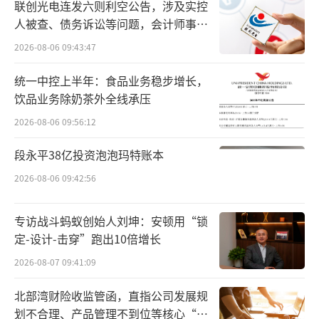
联创光电连发六则利空公告，涉及实控
成本持续降低，将会大幅度地拓展人形机器人
人被查、债务诉讼等问题，会计师事务
的应用场景。
所曾出具“保留意见”
2026-08-06 09:43:47
根据北京市人民政府办公厅印发的《北京
统一中控上半年：食品业务稳步增长，
市机器人产业创新发展行动方案（2023—2025
饮品业务除奶茶外全线承压
年）》，其中提出：加紧布局人形机器人，对
2026-08-06 09:56:12
标国际领先人形机器人产品，支持企业和高校
段永平38亿投资泡泡玛特账本
院所开展人形机器人整机产品、关键零部件攻
关和工程化；以3C电子制造、新能源汽车生
2026-08-06 09:42:56
产、安防应急等典型场景应用示范为牵引，通
专访战斗蚂蚁创始人刘坤：安顿用“锁
过“揭榜挂帅”等方式支持产业链上下游企业
定-设计-击穿”跑出10倍增长
联合开展产品攻关和产线建设，加速全产业链
2026-08-07 09:41:09
自主化进程。
北部湾财险收监管函，直指公司发展规
可以说，人形机器人的“iPhone时刻”，
划不合理、产品管理不到位等核心“痛