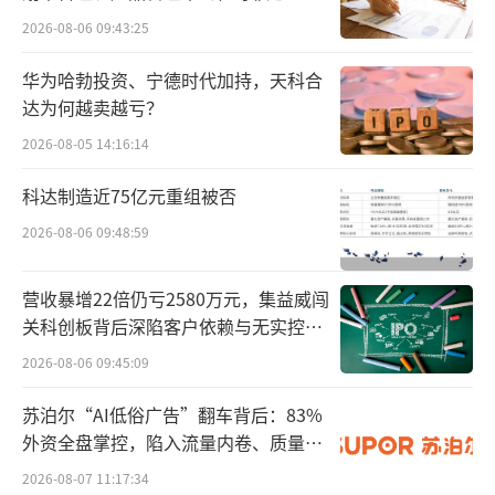
正在一步步逼近。
点”
2026-08-06 09:43:25
重磅玩家入局
华为哈勃投资、宁德时代加持，天科合
达为何越卖越亏？
特斯拉等重磅玩家的入局，使得人形机器
2026-08-05 14:16:14
人赛道从昙花一现逐渐变成产业趋势。投资机
科达制造近75亿元重组被否
构看好特斯拉做成人形机器人的原因有三：
2026-08-06 09:48:59
一是迭代速度与进展可期。2021年特斯拉
首次公布人形机器人项目计划Tesla Bot（也称
营收暴增22倍仍亏2580万元，集益威闯
为Optimus）；时隔一年，特斯拉便在2022 AI
关科创板背后深陷客户依赖与无实控人
困局
DAY上展示了最新一代原型机，此次展示的机
2026-08-06 09:45:09
器人已经具备行走、搬运、识别物品、浇花等
苏泊尔“AI低俗广告”翻车背后：83%
基本能力。
外资全盘掌控，陷入流量内卷、质量频
发的负循环
2026-08-07 11:17:34
而在2023年5月的股东大会展示的新版本