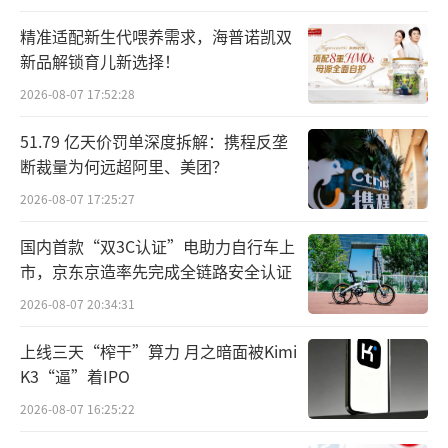
精准适配新生代喂养需求，海普诺凯双
相比于传统机器人，人形机器人的核心突
新品解锁育儿新选择！
破在于人机交互，即能够听懂人的语言指令并
2026-08-07 17:52:28
进行分析推断以及决策执行。这个过程涉及仿
生感知认知技术、生机电融全技术、人工智能
51.79 亿天价罚单深度拆解：携程反垄
技术、大数据云计算技术、视深导航技术等各
断裁量为何远超阿里、美团？
领域的尖端技术。
2026-08-07 17:25:27
国内首款“双3C认证”电助力自行车上
今年以来，AI大模型的爆发，为人形机器
市，京东京造率先完成全链路安全认证
人带来了关键的契机。AI大模型以及后续的多
2026-08-07 20:34:31
模态，可以从语音、视觉感知、决策、控制等
多方面为机器人更好进行学习训练和进化，极
上线三天“榨干”算力 月之暗面被Kimi
大推动研发进程。
K3“逼”着IPO
2026-08-07 16:25:22
与此同时，政策面的强力支持，以及制造