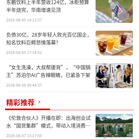
迎接“IPhone时刻”
东鹏饮料上半年营收124亿，冰柜预算
半年烧完，华南增速见顶
2007年1月9日，乔布斯正式发布人类史上
2026-08-05 14:13:37
第一部真正智能化的iPhone，为人类智能手机
负债30亿，28岁年轻人败光百亿国企，
打开了新篇章，并加速了移动互联网时代的到
知名饮料巨鳄悲情落幕？
来。“iPhone时刻”，也被用以表示一项创新
2026-08-05 17:14:52
科技对人类带来的革命性影响。
“女生洗澡，大叔帮搓背”，“中国锅
人形机器人是具有与人类似的身体结构和
王”苏泊尔AI广告辣眼睛，已紧急下架
运动方式（双足行走、双手协作等）的智能机
2026-08-06 09:44:37
器人。
精彩推荐
目前人形机器人并没有普遍定义。根据专
业书籍《Humanoid Robots》的归纳，人形机
《伦敦合伙人》开播在即：出海创业试
器人应当能“在人工作和居住的环境工作，操
水“国货集群”模式，带动入境消费反
向种草
作为人设计的工具和设备，与人交流”。
2026-08-07 15:17:50