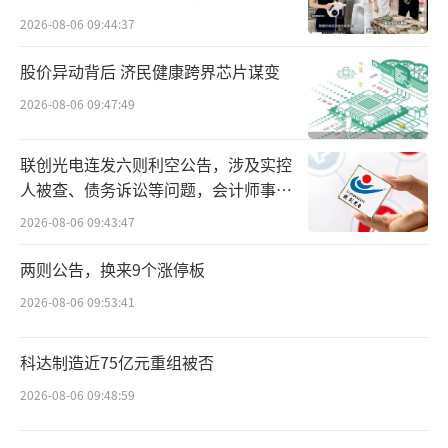
安德玛在国内的这家总经销商就曾多次出现产
2026-08-06 09:44:37
品以假充真、以次充好以及虚假宣传等情况。
天眼查显示，安德阿镆贸易(上海)有限公司有9
股价异动背后 济民健康跨界芯片谋变
条历史行政处罚记录，共计罚没超百万元。
2026-08-06 09:47:49
安德玛（Under Armour）是美国体育运动
联创光电连发六则利空公告，涉及实控
装备品牌，曾以高端、专业等特点受到消费者
人被查、债务诉讼等问题，会计师事务
所曾出具“保留意见”
欢迎。据媒体报道，2015年前后，发展速度迅
2026-08-06 09:43:47
猛的安德玛曾一度超越阿迪达斯，成为美国市
两则公告，换来9个涨停板
场上仅次于耐克的第二大运动品牌。
2026-08-06 09:53:41
然而，自2017年受专业运动市场增速放缓
影响而首次出现亏损的安德玛，陷入了一段时
科达制造近75亿元重组被否
间的业绩低迷期，直至2019年底才终于恢复盈
2026-08-06 09:48:59
利能力。然而，在全球范围采取以线下经销为