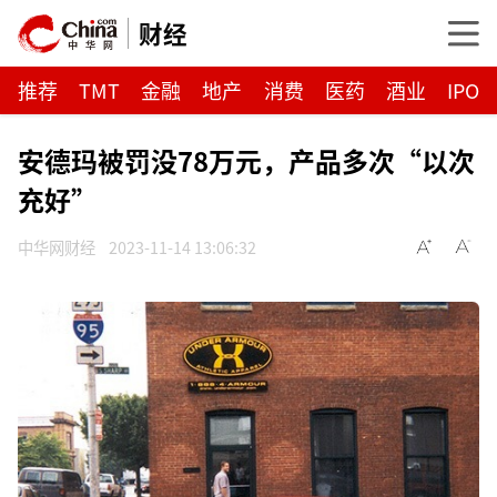
财经
推荐
TMT
金融
地产
消费
医药
酒业
IPO
安德玛被罚没78万元，产品多次“以次
充好”
中华网财经
2023-11-14 13:06:32