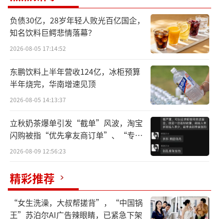
处罚事由显示，当事人向“UNDER ARMO
负债30亿，28岁年轻人败光百亿国企，
UR”品牌的海外供货总部订购一款男式针织运
知名饮料巨鳄悲情落幕？
动服装1535件。经抽查及复检，该产品纤维含
2026-08-05 17:14:52
量项目不符合标准，被判定为不合格。
东鹏饮料上半年营收124亿，冰柜预算
半年烧完，华南增速见顶
然而，除了质量问题外，这款不合格产品
2026-08-05 14:13:37
的C端售价波动也不小，区间差额超过165%。
据悉，该产品进货单价为228.13元，当事人向
立秋奶茶爆单引发“截单”风波，淘宝
上海亮澜公司销售620件，销售单价367.54元，
闪购被指“优先拿友商订单”、“专挑
贵的拿”
其余自行销售，吊牌标价为799元，当事人通过
2026-08-09 12:56:23
直营门店、线上电商合并销售847件，销售单价
精彩推荐
为301.86元至799元不等。
“女生洗澡，大叔帮搓背”，“中国锅
此外，值得注意的是，在本次处罚之前，
王”苏泊尔AI广告辣眼睛，已紧急下架