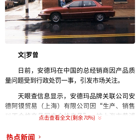
文|罗曾
日前，安德玛在中国的总经销商因产品质
量问题受到行政处罚一事，引发市场关注。
天眼查信息显示，安德玛品牌关联公司安
德阿镆贸易（上海）有限公司因“生产、销售
以不合格产品冒充合格产品”，被上海市黄浦
点击查看全文(剩余
70
%)
区市场监督管理局罚款47.9万余元、没收违法
所得30.6余元。
热点新闻