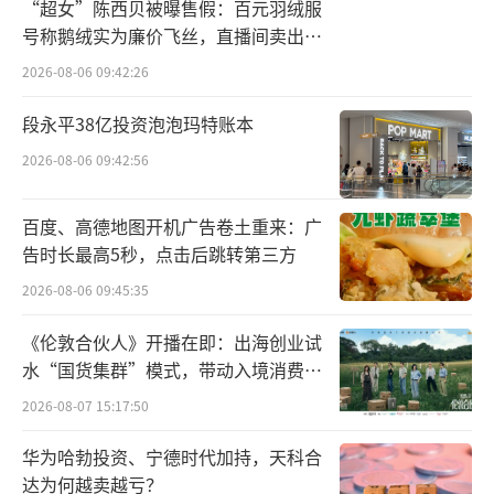
“超女”陈西贝被曝售假：百元羽绒服
主的销售模式的它，刚喘口气便被突然而来的
号称鹅绒实为廉价飞丝，直播间卖出超
疫情打了个措手不及，2020年公司营收同比下
百万元
2026-08-06 09:42:26
降了15%，再陷亏损。
段永平38亿投资泡泡玛特账本
于中国市场而言，2011年，安德玛在中国
2026-08-06 09:42:56
的首家门店落户上海后便正式开启了在华“旅
程”，2021年7月，安德玛亚太第1000家门店
百度、高德地图开机广告卷土重来：广
落户上海北外滩。彼时，有媒体称，这一极具
告时长最高5秒，点击后跳转第三方
纪念意义的事件发生在中国，更加凸显出安德
2026-08-06 09:45:35
玛进一步深耕中国市场的决心。
《伦敦合伙人》开播在即：出海创业试
截至目前，中华网财经从安德玛官网了解
水“国货集群”模式，带动入境消费反
向种草
到，其在中国大陆地区拥有近837家门店。202
2026-08-07 15:17:50
4财年第一季度，公司位于亚太地区的销售额同
华为哈勃投资、宁德时代加持，天科合
比增长3%。
（责任编辑：zx0280）
达为何越卖越亏？