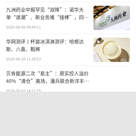
九洲药业中报罕见“双降”：诺华大
单“退潮”、新业务难“接棒”，四大
难关待闯
2026-08-06 09:44:11
华网测评丨杯装冰淇淋测评：哈根达
斯、八喜、甄稀
2026-06-20 11:38:53
贝肯能源二次“易主”：原实控人溢价
40%“清仓”离场，潘兵联合新洋丰、
宏科百世拟入主
2026-08-05 14:11:25
江小白起诉东方甄选案结果公布：构成
商业诋毁，赔偿30万元
2026-08-03 16:34:22