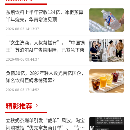
公司成立于2018年3月，法定代表人为林盛，注
册资本约12亿人民币，经营范围包括食品销
东鹏饮料上半年营收124亿，冰柜预算
半年烧完，华南增速见顶
售、食用农产品零售、日用百货销售、服装服
2026-08-05 14:13:37
饰零售等。股东信息显示，该公司由Glorysee
d HK Limited全资持股。天眼风险信息显示，
“女生洗澡，大叔帮搓背”，“中国锅
今年2月，该公司被强制执行81万余元，后因未
王”苏泊尔AI广告辣眼睛，已紧急下架
履行生效法律文书确定的给付义务，钟薛高食
2026-08-06 09:44:37
品（上海）有限公司及林盛被限制高消费。
（责
负债30亿，28岁年轻人败光百亿国企，
任编辑：zx0600）
知名饮料巨鳄悲情落幕？
2026-08-05 17:14:52
精彩推荐
立秋奶茶爆单引发“截单”风波，淘宝
闪购被指“优先拿友商订单”、“专挑