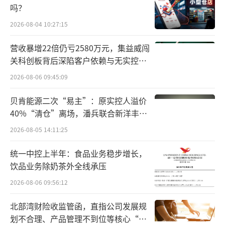
吗？
2026-08-04 10:27:15
营收暴增22倍仍亏2580万元，集益威闯
关科创板背后深陷客户依赖与无实控人
困局
2026-08-06 09:45:09
贝肯能源二次“易主”：原实控人溢价
40%“清仓”离场，潘兵联合新洋丰、
宏科百世拟入主
2026-08-05 14:11:25
统一中控上半年：食品业务稳步增长，
饮品业务除奶茶外全线承压
2026-08-06 09:56:12
北部湾财险收监管函，直指公司发展规
划不合理、产品管理不到位等核心“痛