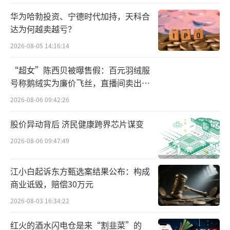
华为哈勃投资、宁德时代加持，天科合
达为何越卖越亏？
2026-08-05 14:16:14
“超女”陈西贝被曝售假：百元羽绒服
号称鹅绒实为廉价飞丝，直播间卖出超
百万元
2026-08-06 09:42:26
股价异动背后 济民健康跨界芯片谋变
2026-08-06 09:47:49
江小白起诉东方甄选案结果公布：构成
商业诋毁，赔偿30万元
2026-08-03 16:34:22
红火的酒水闪电仓是来“割韭菜”的