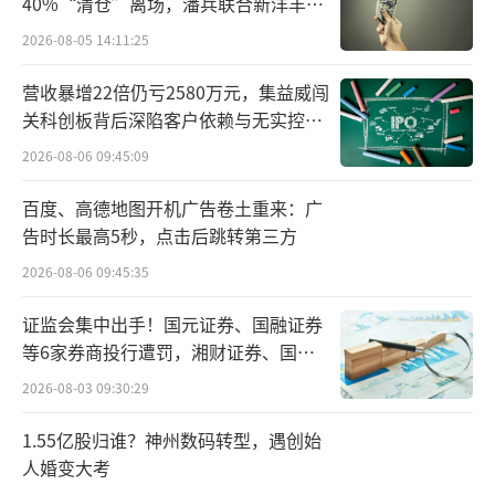
40%“清仓”离场，潘兵联合新洋丰、
商亏损一个重要原因则是钱大妈“激进”的打
宏科百世拟入主
2026-08-05 14:11:25
折方式。主打“不卖隔夜肉”的钱大妈，旗下
营收暴增22倍仍亏2580万元，集益威闯
门店每天19时开始打折售卖，先打9折，每过半
关科创板背后深陷客户依赖与无实控人
个小时，再多打一折，23时30分以后免费送，
困局
2026-08-06 09:45:09
这直接导致部分消费者养成了特意等到打折时
间来光顾的习惯，加盟商门店菜卖得越多，亏
百度、高德地图开机广告卷土重来：广
告时长最高5秒，点击后跳转第三方
损就越大。
2026-08-06 09:45:35
此外，钱大妈高调进军北京市场也遭遇
证监会集中出手！国元证券、国融证券
了“滑铁卢”。2020年进入北京市场后，钱大
等6家券商投行遭罚，湘财证券、国盛
妈从通州开始逐渐扩张，门店数量一度达到12
证券被立案
2026-08-03 09:30:29
家。但由于房屋租金过高、门店单日客流量未
达预期等因素，最终，钱大妈选择退出北京市
1.55亿股归谁？神州数码转型，遇创始
人婚变大考
场，转而聚焦深耕成熟市场。