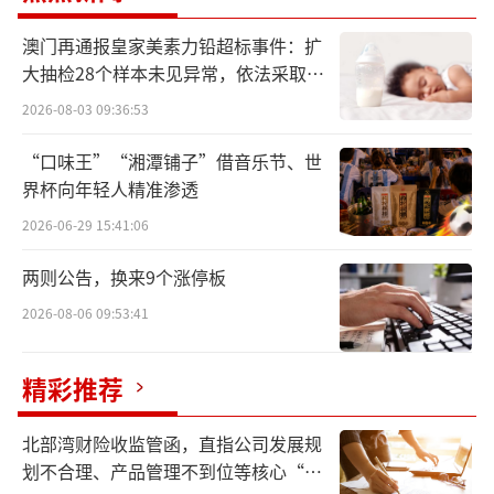
澳门再通报皇家美素力铅超标事件：扩
鳌头财经了解到，钱大妈门店绝大部分位
大抽检28个样本未见异常，依法采取预
于南方城市，广州省内门店数量接近2000家，
防性下架
2026-08-03 09:36:53
相当于当前门店总数的三分之二。
“口味王”“湘潭铺子”借音乐节、世
今年4月，在钱大妈成立12周年庆典上，公
界杯向年轻人精准渗透
司宣称将加密门店布局，启动焕新计划逐步进
2026-06-29 15:41:06
行国际化布局，实现“全球卖菜”愿景。在门
两则公告，换来9个涨停板
店规模收缩情况下，钱大妈如何推进门店焕
新，全国化扩张是否将继续推进等问题值得持
2026-08-06 09:53:41
续关注。
精彩推荐
门店数量不增反减扩张变收缩
北部湾财险收监管函，直指公司发展规
钱大妈成立于2012年，凭借“不卖隔夜
划不合理、产品管理不到位等核心“痛