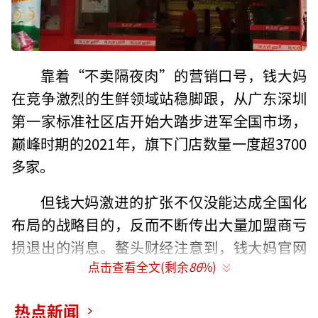
靠着“不卖隔夜肉”的营销口号，钱大妈
在竞争激烈的生鲜领域站稳脚跟，从广东深圳
第一家标准社区店开始大踏步进军全国市场，
巅峰时期的2021年，旗下门店数量一度超3700
多家。
但钱大妈激进的扩张不仅没能达成全国化
布局的战略目的，反而不断传出大量加盟商亏
损退出的消息。鳌头财经注意到，钱大妈官网
点击查看全文(剩余
86
%)
披露显示，截至2023年7月，钱大妈全国门店总
数为3000余家。这意味着，过去两年多时间
热点新闻
内，钱大妈门店总数似乎在减少。