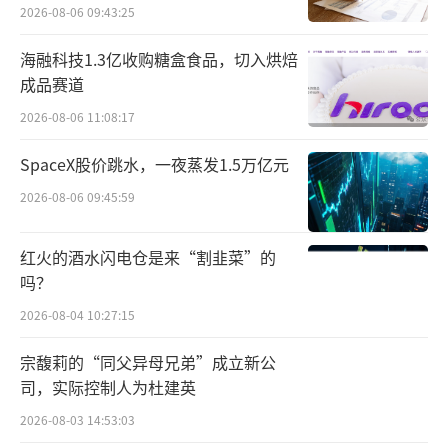
肉”的日清模式打响知名度，从2013年开出第
点”
2026-08-06 09:43:25
一家位于深圳福田口岸标准社区门店，钱大妈
海融科技1.3亿收购糖盒食品，切入烘焙
迅速发展成为社区生鲜领域的知名品牌。2017
成品赛道
年开始，相继获得包括高榕资本、启承资本、
2026-08-06 11:08:17
和智投资在内多家投资机构的密集投资。
SpaceX股价跳水，一夜蒸发1.5万亿元
彼时，社区生鲜市场热闹非凡，每日优
2026-08-06 09:45:59
鲜、叮咚买菜等各类社区生鲜业态涌现，融资
之后的钱大妈也开启全国化扩张之路。鳌头财
红火的酒水闪电仓是来“割韭菜”的
经梳理资料时注意到，从第1家标准门店到第10
吗？
00家门店，钱大妈用了6年时间，而从第1000
2026-08-04 10:27:15
家到第2000家，钱大妈用了2年时间。
宗馥莉的“同父异母兄弟”成立新公
司，实际控制人为杜建英
值得注意的是，在开店到2000家的这一
年，即2020年，钱大妈高调宣布进军北京，扩
2026-08-03 14:53:03