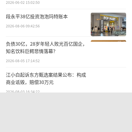
2026-06-02 15:02:50
经历大量加盟商亏损关店、进军北京市场
段永平38亿投资泡泡玛特账本
受挫后，钱大妈扩张速度放缓，并且有收缩态
2026-08-06 09:42:56
势。钱大妈官网披露，截至2023年7月，全国门
店总数为3000余家，这一数据相较2021年巅峰
负债30亿，28岁年轻人败光百亿国企，
时减少约700家。
知名饮料巨鳄悲情落幕？
另据新京报2024年4月11日报道，钱大妈
2026-08-05 17:14:52
从2012年专营猪肉的“东莞长安店”到2013年
江小白起诉东方甄选案结果公布：构成
开启生鲜全品类经营的“深圳福田口岸店”，
商业诋毁，赔偿30万元
再到2023年全面升级开启门店焕新计划，12年
2026-08-03 16:34:22
间布局全国超30座城市，门店数量已超2900
欣天科技易主背后藏六年对赌，“华为
家。由此可见，钱大妈的门店数量可能还会减
概念+AI营销”溢价难掩52亿重资产考
少。
验
2026-08-05 14:14:15