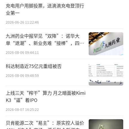
张步伐进一步加快。根据媒体报道，截至2021
充电用户用脚投票，送滴滴充电登顶行
年10月，钱大妈全国门店总数已经突破3700
业第一
家。
2026-06-26 11:22:46
换而言之，不到2年时间内，钱大妈在门店
九洲药业中报罕见“双降”：诺华大
单“退潮”、新业务难“接棒”，四大
数量庞大的基础上增长了近1倍，扩张速度远超
难关待闯
此前，并计划登陆资本市场。
2026-08-06 09:44:11
科达制造近75亿元重组被否
就在钱大妈高歌猛进的时候，市场上不断
传出加盟商亏损、维权的消息。根据央视财经
2026-08-06 09:48:59
报道，从2019年到2021年，钱大妈在上海的门
上线三天“榨干”算力 月之暗面被Kimi
店数量已经超过350家，大约两天新增一家门
K3“逼”着IPO
店，快速开店的同时，加盟商则在大批关店。
2026-08-07 16:25:22
有加盟商表示，加盟钱大妈一年左右，亏
贝肯能源二次“易主”：原实控人溢价
损30万到40万元。在央视财经的报道中，加盟