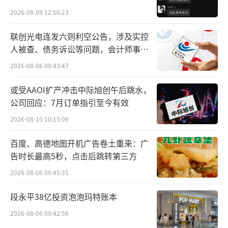
贵的拿”
2026-08-09 12:56:23
大大增加，各类电商平台已经成为人们购买汉
服的重要平台之一。数据显示，2024年中国汉
联创光电连发六则利空公告，涉及实控
服市场规模达到了144.7亿元。
人被查、债务诉讼等问题，会计师事务
所曾出具“保留意见”
2026-08-06 09:43:47
一件做工精美的汉服，价格不过一两百
元，从抖音下单到配送到家，整个流程只有
或受AAOI扩产冲击中际旭创午后跳水，
公司回应：7月订单指引至今有效
三、四天。
2026-08-10 10:13:09
但正是这种唾手可得，容易让人们忽略了
百度、高德地图开机广告卷土重来：广
汉服背后的产业变迁。可以说，每一件汉服都
告时长最高5秒，点击后跳转第三方
经过成百上千条流水作业线的锤炼。
2026-08-06 09:45:35
“要到曹县买一件马面裙”，每每谈到汉
段永平38亿投资泡泡玛特账本
服、新中式一类话题，人们不约而同地对曹县
2026-08-06 09:42:56
产生了向往。因为在曹县，聚集了做一件汉服