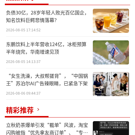
成为一种新时尚。
负债30亿，28岁年轻人败光百亿国企，
像森森一样的年轻人也越来越多，他们普
知名饮料巨鳄悲情落幕？
遍通过抖音等短视频平台，第一次接触到了汉
2026-08-05 17:14:52
服，并经历了从毫无认知到被种草-主动了解-尝
东鹏饮料上半年营收124亿，冰柜预算
试购买和在平常穿汉服-热爱汉服和传播汉服文
半年烧完，华南增速见顶
化的整个过程。
2026-08-05 14:13:37
近期，北京大学汇丰商学院创新创业中心
“女生洗澡，大叔帮搓背”，“中国锅
和知微研究院联合发布《新汉服产业网络平台
王”苏泊尔AI广告辣眼睛，已紧急下架
发展研究（2024)》报告（以下简称“报告”）
2026-08-06 09:44:37
显示，如今，汉服爱好者越来越多，10年间汉
精彩推荐
服爱好者的人数规模扩大超30倍，2023年已达
998.1万人。
立秋奶茶爆单引发“截单”风波，淘宝
闪购被指“优先拿友商订单”、“专挑
在越来越多的森森出现后，汉服的需求量