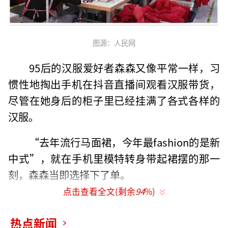
图源：人民网
95后的汉服爱好者森森又像平常一样，习
惯性地掏出手机在抖音直播间观看汉服带货，
尽管在她身后的柜子里已经挂满了各式各样的
汉服。
“去年流行马面裙，今年最fashion的是新
中式”，就在手机里模特转身带起裙摆的那一
刻，森森当即选择下了单。
点击查看全文(剩余
94
%)
近些年来，国风和传统文化全面复兴，原
本待在小众圈子里的汉服也越来越受到追捧，
热点新闻