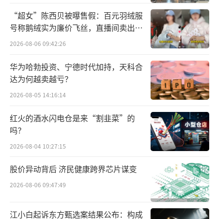
所需的全产业链和各类企业。言下之意，你想
“超女”陈西贝被曝售假：百元羽绒服
要的，曹县都有。
号称鹅绒实为廉价飞丝，直播间卖出超
百万元
2026-08-06 09:42:26
正如罗马不是一天建成，曹县也不是一夜
间突然暴富。
华为哈勃投资、宁德时代加持，天科合
达为何越卖越亏？
在这过程中，抖音等直播电商平台承担了
2026-08-05 14:16:14
重要的角色，其不仅让汉服被人们看到，也串
红火的酒水闪电仓是来“割韭菜”的
联起汉服上下游产业方。由短视频直播电商推
吗？
动的消费需求变化，最终倒逼整个汉服产业链
2026-08-04 10:27:15
向“曹县模式”的产业带转化。
股价异动背后 济民健康跨界芯片谋变
2026-08-06 09:47:49
江小白起诉东方甄选案结果公布：构成