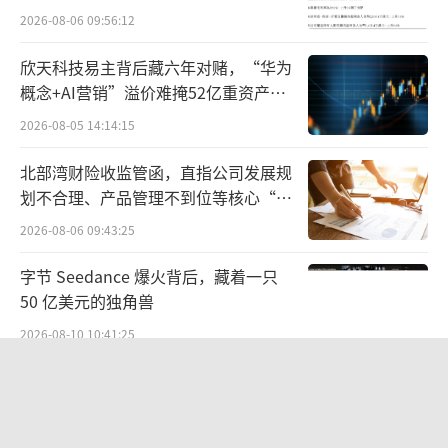
等专业问题的理解。
2026-08-06 09:56:12
抖音等短视频平台的出现，率先为小众文
欣天科技易主背后藏六年对赌，“华为
化传播撕开了一道口子。
概念+AI营销”溢价难掩52亿重资产考
验
2026-08-05 14:14:15
《报告》数据显示，汉服爱好者第一次接
触多是在抖音等短视频平台，短视频平台是其
北部湾财险收监管函，直指公司发展规
划不合理、产品管理不到位等核心“痛
主动获取汉服相关信息的首选。
点”
2026-08-06 09:43:25
第一批上抖音的汉服爱好者没想到，仅仅
字节 Seedance 爆火背后，藏着一只
是再普通不过的汉服穿搭视频，竟然收获了如
50 亿美元的独角兽
此多的点赞。这背后离不开抖音的推荐机制，
2026-08-10 10:41:25
当抖音捕捉到有关“汉服”的关键词后，第一
步先精准地推送给了同类型的汉服爱好者或潜
茅台提价后20天：资本市场抢跑，磨底
属于现实
在感兴趣人群，于是实现了第一轮小范围传
播。
2026-08-10 10:54:09