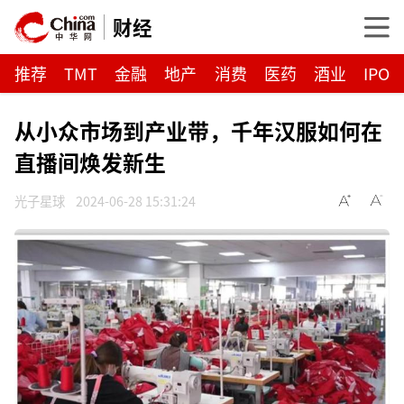
财经
推荐
TMT
金融
地产
消费
医药
酒业
IPO
从小众市场到产业带，千年汉服如何在
直播间焕发新生
光子星球
2024-06-28 15:31:24