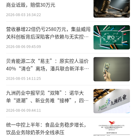
商业诋毁，赔偿30万元
2026-08-03 16:34:22
营收暴增22倍仍亏2580万元，集益威闯
关科创板背后深陷客户依赖与无实控人
困局
2026-08-06 09:45:09
“汉服”的弄潮儿
贝肯能源二次“易主”：原实控人溢价
在短视频平台出现前，汉服距离普通人的
40%“清仓”离场，潘兵联合新洋丰、
生活其实很远，最常出现的地方莫过于各大热
宏科百世拟入主
2026-08-05 14:11:25
播的古装剧。
九洲药业中报罕见“双降”：诺华大
尽管汉服被视为“古典美”的代名词，但
单“退潮”、新业务难“接棒”，四大
难关待闯
对于大部分人来说，汉服仍是个模糊的概念，
2026-08-06 09:44:11
甚至有人把《美人心计》和《甄嬛传》里女性
统一中控上半年：食品业务稳步增长，
角色的服饰混为一谈，更何况对汉服服饰构成
饮品业务除奶茶外全线承压