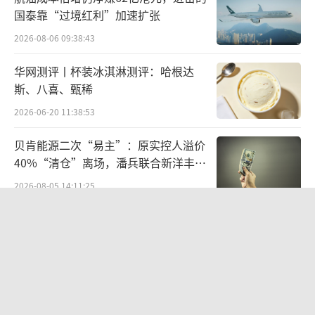
国泰靠“过境红利”加速扩张
润率更高的消费者保健产品，比如婴儿配方奶
粉，而不是家用清洁产品。
2026-08-06 09:38:43
华网测评丨杯装冰淇淋测评：哈根达
2019年，Kapoor退休，来自百事的高管La
斯、八喜、甄稀
xman Narasimhan继任。2020年初，他就迫不
2026-06-20 11:38:53
及待地与美赞臣收购划清界限，将这部分业务
减值了50亿英镑。
贝肯能源二次“易主”：原实控人溢价
40%“清仓”离场，潘兵联合新洋丰、
利洁时历史上从没有这样的收购减值，Nar
宏科百世拟入主
2026-08-05 14:11:25
asimhan解释，减值主要归因于中国业务进展
营收暴增22倍仍亏2580万元，集益威闯
慢于预期，中国又是婴儿奶粉制造商的关键市
关科创板背后深陷客户依赖与无实控人
场；美赞臣是一家好企业，但情况发生了变
困局
2026-08-06 09:45:09
化，出生率在下降，当地竞争者越来越强大。
江小白起诉东方甄选案结果公布：构成
Narasimhan的思路是将资源集中在维生
商业诋毁，赔偿30万元