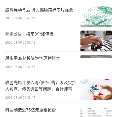
股价异动背后 济民健康跨界芯片谋变
2026-08-06 09:47:49
两则公告，换来9个涨停板
2026-08-06 09:53:41
段永平38亿投资泡泡玛特账本
2026-08-06 09:42:56
同一天，利洁时公布了上半年业绩，营收7
2亿英镑，同比增长0.8%；这是由于平均价格
联创光电连发六则利空公告，涉及实控
人被查、债务诉讼等问题，会计师事务
上涨2.1%，但销量下降1.3%抵消部分增长；公
所曾出具“保留意见”
司基本营业利润下降4.9%至17亿英镑。
2026-08-06 09:43:47
科达制造近75亿元重组被否
其中卫生业务增长4.5%；健康业务增长1.