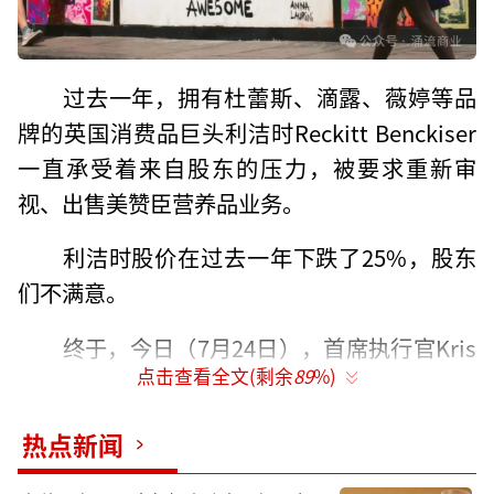
过去一年，拥有杜蕾斯、滴露、薇婷等品
牌的英国消费品巨头利洁时Reckitt Benckiser
一直承受着来自股东的压力，被要求重新审
视、出售美赞臣营养品业务。
利洁时股价在过去一年下跌了25%，股东
们不满意。
终于，今日（7月24日），首席执行官Kris
点击查看全文(剩余
89
%)
Licht宣布了重大精简业务计划：公司将出售部
分家庭护理品牌，并对陷入困境的美赞臣业务
热点新闻
进行评估，“考虑所有战略选择”。