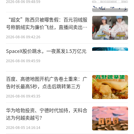
3%；美赞臣所在的营养品业务净收入同比下滑
2026-08-06 09:48:59
9.0%至11.66亿英镑；调整后营业利润为2.1亿
“超女”陈西贝被曝售假：百元羽绒服
英镑，下滑了约30%。
号称鹅绒实为廉价飞丝，直播间卖出超
百万元
多变的七年
2026-08-06 09:42:26
SpaceX股价跳水，一夜蒸发1.5万亿元
2026-08-06 09:45:59
百度、高德地图开机广告卷土重来：广
利洁时在2017年以179亿美元收购了美国
告时长最高5秒，点击后跳转第三方
奶粉企业美赞臣，是其有史以来最大的一笔收
2026-08-06 09:45:35
购；但过去7年过程曲折，管理层更迭中对这部
分业务看法不一，股东也一直埋怨它与其他业
华为哈勃投资、宁德时代加持，天科合
达为何越卖越亏？
务没有很强的战略契合度。
2026-08-05 14:16:14