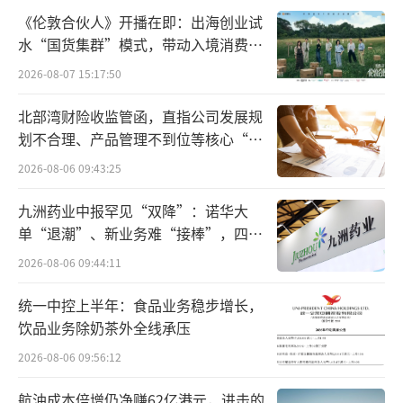
卫生和健康两大业务部门占比分别是4
《伦敦合伙人》开播在即：出海创业试
4%、43%，远超营养品业务14%的份额。
水“国货集群”模式，带动入境消费反
向种草
加之本月发生在美国的龙卷风损坏了仓
2026-08-07 15:17:50
库，利洁时预计2024年全年营养品业务将出现
北部湾财险收监管函，直指公司发展规
低两位数的下滑，比早前预计的高个位数下滑
划不合理、产品管理不到位等核心“痛
更严重；美赞臣在美国还有与消费者的诉讼进
点”
2026-08-06 09:43:25
行中。
九洲药业中报罕见“双降”：诺华大
单“退潮”、新业务难“接棒”，四大
Kris Licht是美赞臣归入利洁时旗下之后的
难关待闯
第三任CEO，七年间营养业务历经策略变化。
2026-08-06 09:44:11
统一中控上半年：食品业务稳步增长，
2017年，主导收购的是时任首席执行官Ra
饮品业务除奶茶外全线承压
keshKapoor，除了收购美国婴儿奶粉制造商美
2026-08-06 09:56:12
赞臣，他还将公司重组为两大独立部门，健康
和家庭卫生。Kapoor的策略是让公司聚焦于利
航油成本倍增仍净赚62亿港元，进击的