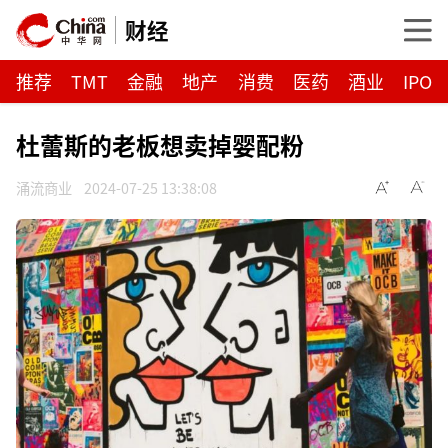
财经
推荐
TMT
金融
地产
消费
医药
酒业
IPO
杜蕾斯的老板想卖掉婴配粉
涌流商业
2024-07-25 13:38:08