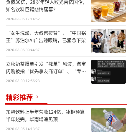
负债30亿，28岁年轻人败光百亿国企，
利洁时产品组合极为多元，从脱毛膏到消
知名饮料巨鳄悲情落幕？
毒液，从清洁剂到防虫药，从避孕套到婴幼儿
2026-08-05 17:14:52
奶粉。
“女生洗澡，大叔帮搓背”，“中国锅
公司会出售家居护理产品组合，未来将专
王”苏泊尔AI广告辣眼睛，已紧急下架
注于强势品牌，如喉痛药物Strepsils、滴露De
2026-08-06 09:44:37
ttol、去污剂Vanish等，这些品牌增长强劲且
立秋奶茶爆单引发“截单”风波，淘宝
有高利润率，在过去五年中实现了7%的年化增
闪购被指“优先拿友商订单”、“专挑
长率。
贵的拿”
2026-08-09 12:56:23
目前公司分为三大业务部门：卫生、健
精彩推荐
康、营养；2015年架构将调整为：利洁时（包
括表现最好的品牌如Nurofen、Gaviscon）；E
东鹏饮料上半年营收124亿，冰柜预算
ssentialHome（包括增长较低的家庭护理品
半年烧完，华南增速见顶
牌）;以及美赞臣。
2026-08-05 14:13:37