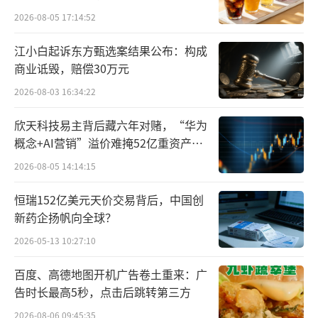
服产业收入占全部营业总收入的29.73%，房产
2026-08-05 17:14:52
酒店产业收入占全部营业总收入的50.88%。因
此，除了拥有公共交通业务外，大众交通还具
江小白起诉东方甄选案结果公布：构成
商业诋毁，赔偿30万元
备较为浓厚的“地产属性”。
2026-08-03 16:34:22
着眼业绩层面，在2022年首度取得年度扣
欣天科技易主背后藏六年对赌，“华为
非净利润亏损后，大众交通的经营状况有所复
概念+AI营销”溢价难掩52亿重资产考
苏。2023年公司扣非净利润录得1.335亿元，同
验
2026-08-05 14:14:15
比增长231.04%，2024年一季度实现扣非净利
润3048万元，同比增长14.51%。
恒瑞152亿美元天价交易背后，中国创
新药企扬帆向全球？
“长情牛散”刘伟成赢家
2026-05-13 10:27:10
大众交通异动之余，一些公司的长线股东
百度、高德地图开机广告卷土重来：广
得到了来自资本市场的“奖励”。这其中，作
告时长最高5秒，点击后跳转第三方
为公司“忠实拥趸”的刘伟最为引人关注。
2026-08-06 09:45:35