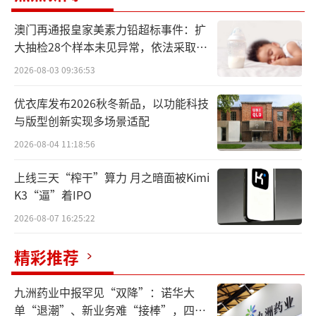
0%
澳门再通报皇家美素力铅超标事件：扩
大抽检28个样本未见异常，依法采取预
早在1992年即登陆A股的沪上老字号公司
防性下架
大众交通，自2014年7月至2015年6月的大牛市
2026-08-03 09:36:53
后，一度无过多出彩表现。
优衣库发布2026秋冬新品，以功能科技
与版型创新实现多场景适配
不过，从7月5日开始，大众交通二级市场
2026-08-04 11:18:56
股价由2.76元一路“飙涨”。截至7月30日，公
司报收10.2元，短短18个交易日内实现270%的
上线三天“榨干”算力 月之暗面被Kimi
K3“逼”着IPO
涨幅，总市值回升至241.1亿元。
2026-08-07 16:25:22
而在股价暴涨期间，大众交通分别发布过3
精彩推荐
则《股票交易风险提示公告》、5则《股票交易
异常波动的公告》、2则《股票交易严重异常波
九洲药业中报罕见“双降”：诺华大
动的公告》，这均未能“阻止”股价上涨。
单“退潮”、新业务难“接棒”，四大