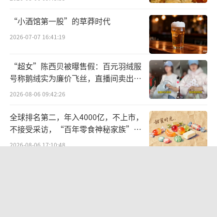
看究竟数据显示，早在2016年二季度刘伟
“小酒馆第一股”的草莽时代
就首次现身大众交通前十大股东名单。当季度
2026-07-07 16:41:19
末，大众交通收于6.81元，持有676.84万股的
“超女”陈西贝被曝售假：百元羽绒服
刘伟彼时正手握4609.28万元市值。
号称鹅绒实为廉价飞丝，直播间卖出超
百万元
此后的半年，大众交通股价在6.35元至7.7
2026-08-06 09:42:26
9元的范围内小幅波动，而刘伟的名字却没有出
全球排名第二，年入4000亿，不上市，
现在公司前十大股东名单之列。数据显示，201
不接受采访，“百年零食神秘家族”浮
6年三四季度，大众交通第十股东德意志银行新
出水面？
2026-08-06 17:10:48
加坡分行持有609.7万股股份，这意味着彼时从
航油成本倍增仍净赚62亿港元，进击的
前十大股东名单中“消失”的刘伟至少作出了6
国泰靠“过境红利”加速扩张
7.14万股减持。
2026-08-06 09:38:43
2017年一季度末，刘伟携819.5万股股份重