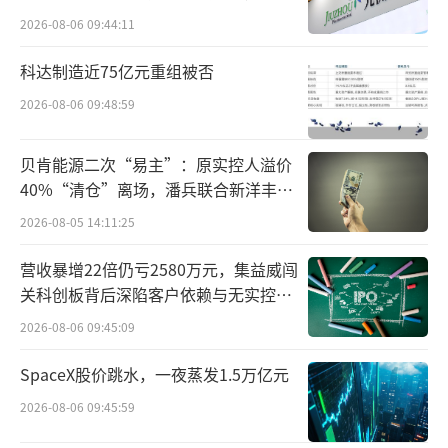
难关待闯
那么，为何大众交通股价会产生如此异
2026-08-06 09:44:11
动？资料显示，大众交通麾下拥有网约车平
科达制造近75亿元重组被否
台“大众出行”，公司同样系上海首家获网约
2026-08-06 09:48:59
车平台资质的企业。基于此，公司一定程度上
受益于近期火热的智能网约车概念。
贝肯能源二次“易主”：原实控人溢价
40%“清仓”离场，潘兵联合新洋丰、
据悉，近期多组有关智能网约车的消息轮
宏科百世拟入主
2026-08-05 14:11:25
番发酵。先是在7月初，百度旗下“萝卜快
跑”无人驾驶网约车被曝在武汉地区接单量大
营收暴增22倍仍亏2580万元，集益威闯
关科创板背后深陷客户依赖与无实控人
增；单车日均订单量超20单，单车日均行驶里
困局
2026-08-06 09:45:09
程约为300公里。
SpaceX股价跳水，一夜蒸发1.5万亿元
与此同时，在7月初的2024世界人工智能大
2026-08-06 09:45:59
会上，上海发布首批无人驾驶智能网联汽车示