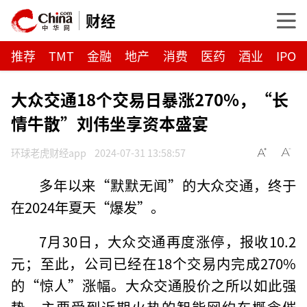
财经
推荐
TMT
金融
地产
消费
医药
酒业
IPO
大众交通18个交易日暴涨270%，“长
情牛散”刘伟坐享资本盛宴
环球老虎财经app
2024-07-31 13:58:57
多年以来“默默无闻”的大众交通，终于
在2024年夏天“爆发”。
7月30日，大众交通再度涨停，报收10.2
元；至此，公司已经在18个交易内完成270%
的“惊人”涨幅。大众交通股价之所以如此强
势，主要受到近期火热的智能网约车概念催