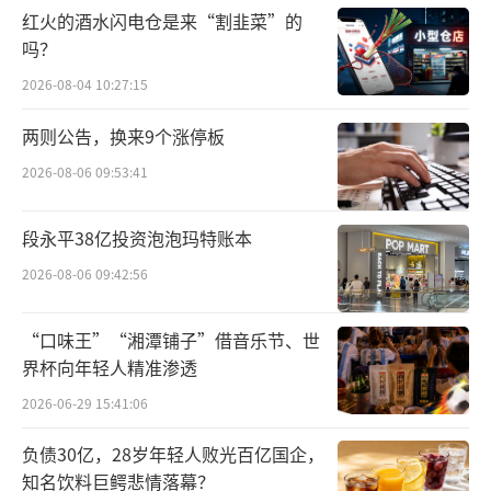
范应用许可。更重要的是，在此后不久，智能
红火的酒水闪电仓是来“割韭菜”的
驾驶企业赛可智能透露其在世界人工智能大会
吗？
上获得许可的无人驾驶出租车有望在8月对公众
2026-08-04 10:27:15
开放。随着这一声明出现，或也预示着全上海
两则公告，换来9个涨停板
无人驾驶出租车的落地日期即为8月。
2026-08-06 09:53:41
在市场充分“畅想”智能网约车前景之
际，大众交通则有意予以“降温”。公司表
段永平38亿投资泡泡玛特账本
示，近期智能网联汽车关注度较高，该模式目
2026-08-06 09:42:56
前尚处于实验阶段，短期内对经营活动不会产
生重大影响。
“口味王”“湘潭铺子”借音乐节、世
界杯向年轻人精准渗透
剖析大众交通业务发现，公司四大主营分
2026-06-29 15:41:06
别为房地产、交通运输、信息技术服务、旅游
负债30亿，28岁年轻人败光百亿国企，
饮食服务。据公司2023年年报，该年度交通汽
知名饮料巨鳄悲情落幕？