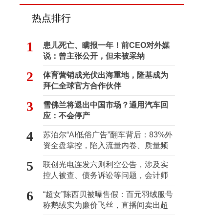
热点排行
1
患儿死亡、瞒报一年！前CEO对外媒
说：曾主张公开，但未被采纳
2
体育营销成光伏出海重地，隆基成为
拜仁全球官方合作伙伴
3
雪佛兰将退出中国市场？通用汽车回
应：不会停产
4
苏泊尔“AI低俗广告”翻车背后：83%外
资全盘掌控，陷入流量内卷、质量频
发的负循环
5
联创光电连发六则利空公告，涉及实
控人被查、债务诉讼等问题，会计师
事务所曾出具“保留意见”
6
“超女”陈西贝被曝售假：百元羽绒服号
称鹅绒实为廉价飞丝，直播间卖出超
百万元