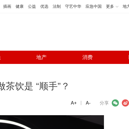
插画
健康
公益
优选
法制
守艺中华
应急中国
更多
地
融
地产
消费
做茶饮是 “顺手”？
A+
微信
A-
微博
分享