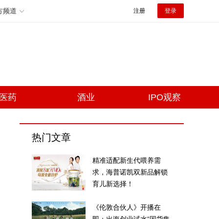
方频道
注册
登录
医药
酒业
IPO观察
热门文章
精准适配新生代喂养需
求，海普诺凯双新品解锁
育儿新选择！
《伦敦合伙人》开播在