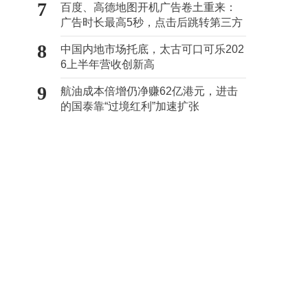
7
百度、高德地图开机广告卷土重来：
广告时长最高5秒，点击后跳转第三方
8
中国内地市场托底，太古可口可乐202
6上半年营收创新高
9
航油成本倍增仍净赚62亿港元，进击
的国泰靠“过境红利”加速扩张