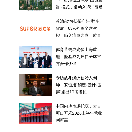
即：出海创业试水“国货集
群”模式，带动入境消费反
向种草
苏泊尔“AI低俗广告”翻车
背后：83%外资全盘掌
控，陷入流量内卷、质量
频发的负循环
体育营销成光伏出海重
地，隆基成为拜仁全球官
方合作伙伴
专访战斗蚂蚁创始人刘
坤：安顿用“锁定-设计-击
穿”跑出10倍增长
中国内地市场托底，太古
可口可乐2026上半年营收
创新高