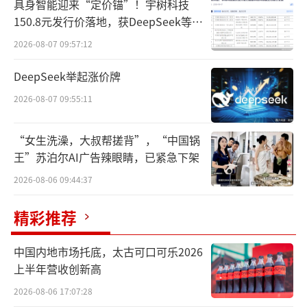
掌控一家上市公司，意欲何为？
具身智能迎来“定价锚”！宇树科技
150.8元发行价落地，获DeepSeek等豪
定增迎新主
华战配加持
2026-08-07 09:57:12
今年8月，随着王叁寿所持深圳星河66.6
DeepSeek举起涨价牌
6%股权被司法拍卖已完成过户，上市公司群兴
2026-08-07 09:55:11
玩具变更为无控股股东、无实际控制人的状
态。
“女生洗澡，大叔帮搓背”，“中国锅
王”苏泊尔AI广告辣眼睛，已紧急下架
10月14日，群兴玩具（002575.SZ）董事
2026-08-06 09:44:37
会通过相关议案，决定终止2023年度向特定对
精彩推荐
象发行A股股票，同时，筹划2024年度定增事
项。
中国内地市场托底，太古可口可乐2026
上半年营收创新高
事实上，前后两次定增筹划，没有本质区
别，发行对象均为公司董事长、总经理张金成
2026-08-06 17:07:28