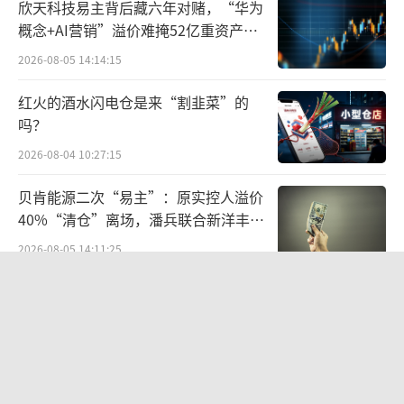
别成立于2022年10月和2023年12月，均未开展
欣天科技易主背后藏六年对赌，“华为
概念+AI营销”溢价难掩52亿重资产考
实际业务。
验
2026-08-05 14:14:15
那么，西藏博鑫参与定增的资金究竟从何
红火的酒水闪电仓是来“割韭菜”的
而来？
吗？
资本市场和媒体的分析，张金成与中茵系
2026-08-04 10:27:15
存在较强的关联。张2006年任中茵集团秘书，
贝肯能源二次“易主”：原实控人溢价
后陆续担任中茵股份监事、监事长，西藏中茵
40%“清仓”离场，潘兵联合新洋丰、
集团副总裁等职务。
宏科百世拟入主
2026-08-05 14:11:25
2012年，颇具神秘色彩的张金成，携1.44
段永平38亿投资泡泡玛特账本
亿元，以战略投资者的身份入股ST宏盛，成为
2026-08-06 09:42:56
持股16%的第二大股东。没过多久，山西天然
气借壳ST宏盛的资本故事被爆炒，2013年2
告别起量难、留客难！京东商家成长
月，公司复牌之后收获10个涨停板。很快，张
PLUS方法论助力商家跑出确定性增长