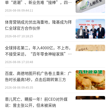
单“退潮”、新业务难“接棒”，四大
近年来，群兴玩具命运多舛，先后面临原
难关待闯
2026-08-06 09:44:11
实控人王叁寿非经营性资金占用、陷入个人债
务及股权纠纷被法院列为失信被执行人、间接
体育营销成光伏出海重地，隆基成为拜
仁全球官方合作伙伴
控制公司股份陆续被动减持等因素，导致公司
决策执行效率低下、缺乏有力引领及支持、资
2026-08-07 10:18:25
本运作空间及融资渠道被无形压缩。
全球排名第二，年入4000亿，不上市，
不接受采访，“百年零食神秘家族”浮
自2020年4月以来，公司股票先后触及其他
出水面？
2026-08-06 17:10:48
风险警示及退市风险警示。
百度、高德地图开机广告卷土重来：广
告时长最高5秒，点击后跳转第三方
2026-08-06 09:45:35
患儿死亡、瞒报一年！前CEO对外媒
说：曾主张公开，但未被采纳