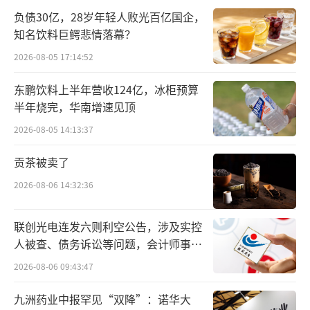
所控制的西藏博鑫，交易完成后，西藏博鑫成
负债30亿，28岁年轻人败光百亿国企，
为公司控股股东，张金成为实际控制人。
知名饮料巨鳄悲情落幕？
2026-08-05 17:14:52
不同的是，对发行股份的数量、发行价格
进行了调整，直接影响的是上市公司募集资金
东鹏饮料上半年营收124亿，冰柜预算
半年烧完，华南增速见顶
数额。
2026-08-05 14:13:37
据最新预案，群兴玩具拟以3.99元/股（前
贡茶被卖了
次为4.25元/股），向西藏博鑫发行1.05亿股-1.
2026-08-06 14:32:36
78亿股，募集资金总额4.19亿元-7.10亿元，扣
除发行费用后，全部用于补充流动资金。
联创光电连发六则利空公告，涉及实控
人被查、债务诉讼等问题，会计师事务
根据测算，交易完成后，张金成直接和间
所曾出具“保留意见”
接控制的表决权比例约为16.33%-23.77%，对
2026-08-06 09:43:47
上市公司实现控制。
九洲药业中报罕见“双降”：诺华大