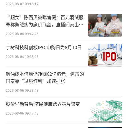
2026-08-07 09:48:17
“超女”陈西贝被曝售假：百元羽绒服
号称鹅绒实为廉价飞丝，直播间卖出超
百万元
2026-08-06 09:42:26
公司表示，本次发行将有助于稳定控制
宇树科技科创板IPO 申购日为8月10日
权，为业务拓展提供资金支持。
2026-08-04 10:38:46
西藏博鑫于2023年7月20日成立，注册资
航油成本倍增仍净赚62亿港元，进击的
本5000万元，由张金成和其100%持股的苏州
国泰靠“过境红利”加速扩张
博鑫分别持股1%和99%。该公司尚未开展实际
2026-08-06 09:38:43
业务，截至今年6月末，公司总资产仅为0.40万
股价异动背后 济民健康跨界芯片谋变
元。
2026-08-06 09:47:49
苏州博鑫和其持股95%的苏州博尼洛，分