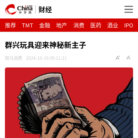
财经
推荐
TMT
金融
地产
消费
医药
酒业
IPO
群兴玩具迎来神秘新主子
斑马消费
2024-10-16 09:11:21