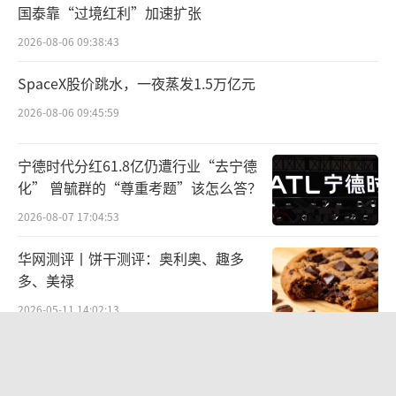
国泰靠“过境红利”加速扩张
2026-08-06 09:38:43
SpaceX股价跳水，一夜蒸发1.5万亿元
2026-08-06 09:45:59
宁德时代分红61.8亿仍遭行业“去宁德
化” 曾毓群的“尊重考题”该怎么答？
2026-08-07 17:04:53
华网测评丨饼干测评：奥利奥、趣多
多、美禄
2026-05-11 14:02:13
九洲药业中报罕见“双降”：诺华大
单“退潮”、新业务难“接棒”，四大
难关待闯