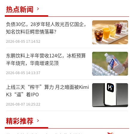
热点新闻
负债30亿，28岁年轻人败光百亿国企，
知名饮料巨鳄悲情落幕？
2026-08-05 17:14:52
东鹏饮料上半年营收124亿，冰柜预算
半年烧完，华南增速见顶
2026-08-05 14:13:37
上线三天“榨干”算力 月之暗面被Kimi
K3“逼”着IPO
2026-08-07 16:25:22
精彩推荐