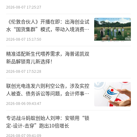
2026-08-07 17:25:27
《伦敦合伙人》开播在即：出海创业试
水“国货集群”模式，带动入境消费反
向种草
2026-08-07 15:17:50
精准适配新生代喂养需求，海普诺凯双
新品解锁育儿新选择！
2026-08-07 17:52:28
联创光电连发六则利空公告，涉及实控
人被查、债务诉讼等问题，会计师事务
所曾出具“保留意见”
2026-08-06 09:43:47
专访战斗蚂蚁创始人刘坤：安顿用“锁
定-设计-击穿”跑出10倍增长
2026-08-07 09:41:09