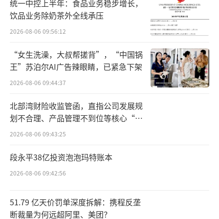
统一中控上半年：食品业务稳步增长，
饮品业务除奶茶外全线承压
2026-08-06 09:56:12
“女生洗澡，大叔帮搓背”，“中国锅
王”苏泊尔AI广告辣眼睛，已紧急下架
2026-08-06 09:44:37
北部湾财险收监管函，直指公司发展规
划不合理、产品管理不到位等核心“痛
点”
2026-08-06 09:43:25
段永平38亿投资泡泡玛特账本
2026-08-06 09:42:56
51.79 亿天价罚单深度拆解：携程反垄
断裁量为何远超阿里、美团？