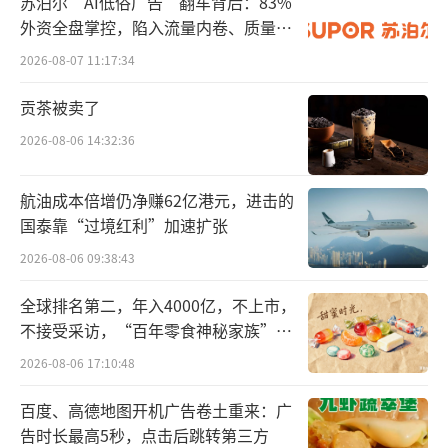
苏泊尔“AI低俗广告”翻车背后：83%
外矩阵。
外资全盘掌控，陷入流量内卷、质量频
发的负循环
2026-08-07 11:17:34
亚玛芬体育覆盖高端户外与专业竞技市
场，2024年亚玛芬营收达377.52亿元，占安踏
贡茶被卖了
总营收的35%。始祖鸟定位奢华户外，萨洛蒙
2026-08-06 14:32:36
主打越野跑与滑雪、威尔胜则是专业球类品
牌。
航油成本倍增仍净赚62亿港元，进击的
国泰靠“过境红利”加速扩张
MAIA ACTIVE定位女性瑜伽服饰，主打日
2026-08-06 09:38:43
常运动与瑜伽场景。
全球排名第二，年入4000亿，不上市，
不接受采访，“百年零食神秘家族”浮
“此次收购也将是安踏集团全球化的新里
出水面？
程碑，多品牌战略为应对全球化的不确定性提
2026-08-06 17:10:48
供了坚实的发展基础。”丁世忠表示：“安踏
百度、高德地图开机广告卷土重来：广
集团有信心凭借集团‘品牌+零售’的核心竞争
告时长最高5秒，点击后跳转第三方