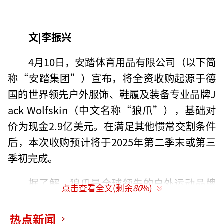
文|李振兴
4月10日，安踏体育用品有限公司（以下简
称“安踏集团”）宣布，将全资收购起源于德
国的世界领先户外服饰、鞋履及装备专业品牌J
ack Wolfskin（中文名称“狼爪”），基础对
价为现金2.9亿美元。在满足其他惯常交割条件
后，本次收购预计将于2025年第二季末或第三
季初完成。
据了解，狼爪是全球领先的户外运动品牌
点击查看全文(剩余
80
%)
之一，成立于1981年，总部位于德国伊德斯坦
因（Idstein），其市场聚焦于欧洲和中国。狼
热点新闻