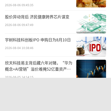
力，未来释放狼爪优秀的品牌发展潜力，将与
2026-08-06 09:45:35
集团多品牌一起，向着成为世界领先的多品牌
股价异动背后 济民健康跨界芯片谋变
体育用品集团再进一步。”
2026-08-06 09:47:49
在业内人士看来，狼爪以“休闲户外”为
核心，价格低于始祖鸟、迪桑特，填补安踏在
宇树科技科创板IPO 申购日为8月10日
大众户外市场的空白。其产品定价与FILA接
2026-08-04 10:38:46
近，但更强调功能性与耐用性。狼爪的Texapor
欣天科技易主背后藏六年对赌，“华为
e防水透湿薄膜技术曾引领行业标准，与安踏主
概念+AI营销”溢价难掩52亿重资产考
品牌的“安踏膜”形成互补。并且，狼爪专注
验
2026-08-05 14:14:15
徒步、骑行、露营等轻户外场景，与始祖鸟
（极限户外）、可隆（城市户外）形成差异
营收暴增22倍仍亏2580万元，集益威闯
化。
关科创板背后深陷客户依赖与无实控人
困局
2026-08-06 09:45:09
更重要的是，在市场层面，狼爪在欧洲