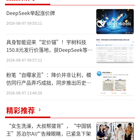
爪产品以功能性出色、质量卓越及突出创新而
DeepSeek举起涨价牌
闻名遐迩，应用场景涵盖徒步、自行车、滑雪
以及露营。
2026-08-07 09:55:11
安踏集团董事局主席丁世忠表示：“全球
具身智能迎来“定价锚”！宇树科技
运动消费市场正呈现出细分与多元化的趋势，
150.8元发行价落地，获DeepSeek等豪
华战配加持
消费者对运动场景、细分功能有更多差异化的
2026-08-07 09:57:12
需求。安踏集团始终坚持‘单聚焦、多品牌、
粉笔“自曝家丑”：降价并非让利，模
全球化’战略不动摇。安踏集团很期待狼爪品
仿同行产品弄巧成拙，同步推出历史学
牌能够加入集团多品牌矩阵，强化集团在户外
员退费方案
2026-08-07 13:40:29
运动赛道的纵深布局。”
精彩推荐
据了解，狼爪定位大众户外运动，为全球
运动户外及都市轻户外客群提供了先进的专业
“女生洗澡，大叔帮搓背”，“中国锅
王”苏泊尔AI广告辣眼睛，已紧急下架
装备及体验，拥有顶尖科技、品质卓越及可持