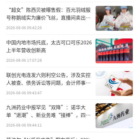
olon Sport），亚玛芬体育集团（Amer Sport
“超女”陈西贝被曝售假：百元羽绒服
s）旗下始祖鸟、萨洛蒙和威尔胜，以及MAIA A
号称鹅绒实为廉价飞丝，直播间卖出超
百万元
CTIVE等品牌。
2026-08-06 09:42:26
其中主品牌安踏定位大众市场，专注性价
中国内地市场托底，太古可口可乐2026
上半年营收创新高
比和专业运动。核心品类为综合训练、篮球、
跑步等，主打科技自主研发（如氮科技中底、
2026-08-06 17:07:28
冰肤科技）。FILA（斐乐）定位高端运动时
联创光电连发六则利空公告，涉及实控
尚，目标客群为追求潮流与品质的年轻消费
人被查、债务诉讼等问题，会计师事务
所曾出具“保留意见”
者。
2026-08-06 09:43:47
迪桑特（Descente）定位专业运动装备
九洲药业中报罕见“双降”：诺华大
单“退潮”、新业务难“接棒”，四大
（滑雪、高尔夫等）聚焦性能与高端客群。可
难关待闯
隆（Kolon Sport）定位高端户外品牌，主打露
2026-08-06 09:44:11
营、徒步等场景。两者与始祖鸟形成中高端户