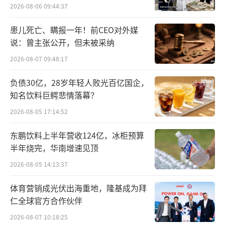
续性创新，且与安踏集团现有的高端户外品牌
2026-08-06 09:44:37
群形成差异化的品牌定位，使安踏集团户外运
患儿死亡、瞒报一年！前CEO对外媒
动品牌从高端延伸至更广泛的消费群体，是安
说：曾主张公开，但未被采纳
踏在户外赛道上一块新的价值拼图。
2026-08-07 09:48:17
上海良栖品牌管理有限公司创始人程伟雄
负债30亿，28岁年轻人败光百亿国企，
知名饮料巨鳄悲情落幕？
认为，狼爪在中国市场有一定的市场基础，未
来安踏如何匹配狼爪的品牌定位也是非常迫切
2026-08-05 17:14:52
的，基于拥有国际品牌矩阵在中国市场成功的
东鹏饮料上半年营收124亿，冰柜预算
运营经验，运营狼爪品牌理应驾轻就熟。安踏
半年烧完，华南增速见顶
也需要梳理各个品牌定位发展，做好错位发
2026-08-05 14:13:37
展，聚焦主品牌和主力品牌。
体育营销成光伏出海重地，隆基成为拜
仁全球官方合作伙伴
目前，安踏旗下除安踏主品牌外，还包括F
ILA（斐乐），迪桑特（Descente）与可隆（K
2026-08-07 10:18:25