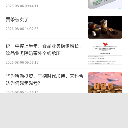
难关待闯
2026-08-06 09:44:11
更值得注意到是，塔斯汀和各地的塔斯汀
贡茶被卖了
店面，更多的是加盟关系，门店是塔斯汀供应
2026-08-06 14:32:36
链产品的客户，如何对其实施更严格的监管的
培训，着实困难。自查虽好，但7000多家签约
统一中控上半年：食品业务稳步增长，
门店，全查一遍就需要每天检查20家门店，每
饮品业务除奶茶外全线承压
一家才能一年轮到一次，能查出涉及重大食品
2026-08-06 09:56:12
安全问题的概率太小了。更需要消费者实施监
华为哈勃投资、宁德时代加持，天科合
督。
（责任编辑：zx0277,zx0280）
达为何越卖越亏？
2026-08-05 14:16:14
中报暴增777%-991%！多氟多涨停背
后：二季度利润环比暴跌50%-80%，
是黄金坑还是陷阱？
2026-08-07 10:05:35