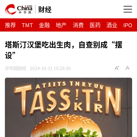
财经
推荐
TMT
金融
地产
消费
医药
酒业
IPO
塔斯汀汉堡吃出生肉，自查别成“摆
设”
中华网财经
2024-10-31 10:29:36