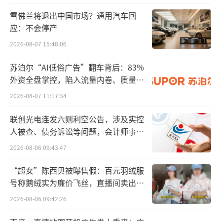
这也就意味着，塔斯汀或只是为涉事门店
雪佛兰将退出中国市场？通用汽车回
提供原料的供应和员工的短期培训。
应：不会停产
2026-08-07 15:48:06
有消费者认为，是鸡肉并未完全解冻，炸
制时间有点短，所以没有炸熟。
苏泊尔“AI低俗广告”翻车背后：83%
外资全盘掌控，陷入流量内卷、质量频
值得注意的是，消费者在塔斯汀汉堡里吃
发的负循环
2026-08-07 11:17:34
出生肉并不是第一次。
联创光电连发六则利空公告，涉及实控
有消费者表示：“在荥阳豪布斯卡塔斯汀
人被查、债务诉讼等问题，会计师事务
所曾出具“保留意见”
汉堡就买过生鸡肉汉堡，店员说这肉就是这，
2026-08-06 09:43:47
我给她你尝一口，她免费给我了一个新的”。
“超女”陈西贝被曝售假：百元羽绒服
号称鹅绒实为廉价飞丝，直播间卖出超
也有消费者称，尝试过两次就不再吃塔斯
百万元
2026-08-06 09:42:26
汀了。“不知道别的门店怎么样，反正我家附
近的那家吃了两次都呕吐难受。第二次买纯属