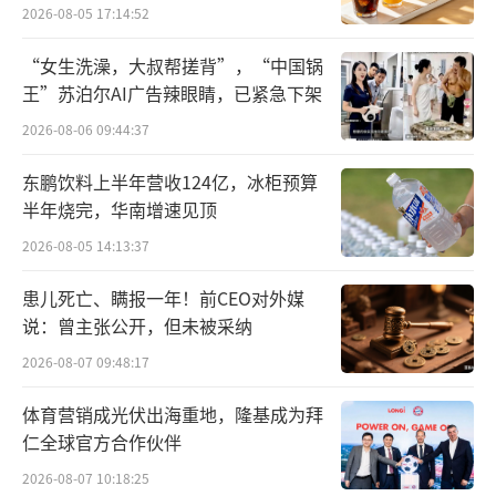
位，没有事前事中事后的整套监管机制。”
2026-08-05 17:14:52
官网显示，塔斯汀品牌隶属于福州塔斯汀
“女生洗澡，大叔帮搓背”，“中国锅
王”苏泊尔AI广告辣眼睛，已紧急下架
餐饮管理有限公司，是一个主营中国汉堡的餐
2026-08-06 09:44:37
饮连锁品牌。2012年，首店落户南昌。法定代
表人杨兵，其旗下关联企业包括福州塔斯汀多
东鹏饮料上半年营收124亿，冰柜预算
个分公司。塔斯汀的注册资本仅111万元。参保
半年烧完，华南增速见顶
人数857，分支机构参保人数为71。
2026-08-05 14:13:37
塔斯汀采用的是加盟模式，实现的快速扩
患儿死亡、瞒报一年！前CEO对外媒
说：曾主张公开，但未被采纳
张。
2026-08-07 09:48:17
截止2024年6月,塔斯汀全国签约门店数达7
体育营销成光伏出海重地，隆基成为拜
000+家，线上会员注册数1.3亿+，门店覆盖全
仁全球官方合作伙伴
国26省份363地市。
2026-08-07 10:18:25