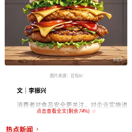
图片来源：豆包AI
文｜李振兴
消费者对食品安全更关注，对企业实施进
点击查看全文(剩余
74
%)
行监督，才能使食品企业更好地发展。
热点新闻
近日，广州一名消费者通过视频方式曝光