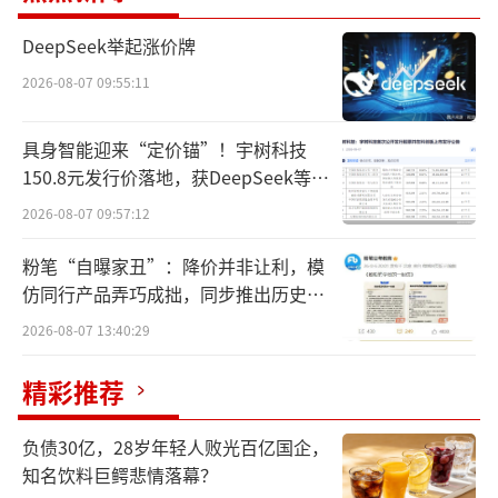
塔斯汀中国汉堡吃出生肉。
DeepSeek举起涨价牌
对此，塔斯汀涉事门店回应称，现在店里
2026-08-07 09:55:11
也还在调查，不知道是员工操作失误还是油温
不够，也不确定汉堡是不是自己这家的，因为
具身智能迎来“定价锚”！宇树科技
150.8元发行价落地，获DeepSeek等豪
之前出了很多单都没遇到过这样的情况。
华战配加持
2026-08-07 09:57:12
塔斯汀方面称，表示会对该店的食品处理
粉笔“自曝家丑”：降价并非让利，模
流程进行调查，并强调食品安全是公司运营的
仿同行产品弄巧成拙，同步推出历史学
重中之重。
员退费方案
2026-08-07 13:40:29
在中国食品产业分析师朱丹蓬看来，“塔
精彩推荐
斯汀扩张太快了，供应链能力和门店管理能力
还不成熟。吃出生鸡肉可能是在门店制作环节
负债30亿，28岁年轻人败光百亿国企，
上出现问题，这也反映出来其对门店培训不到
知名饮料巨鳄悲情落幕？