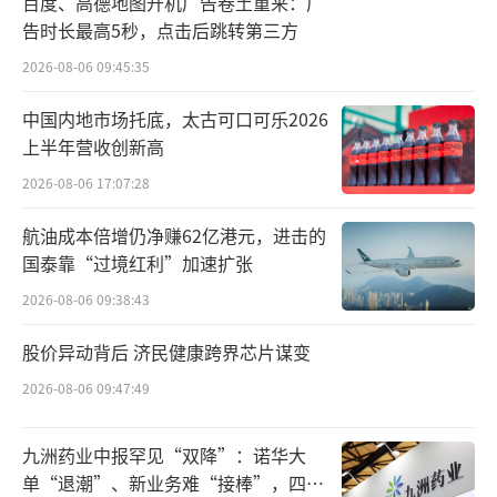
百度、高德地图开机广告卷土重来：广
自我怀疑是不是自己的问题，想再信任一次，
告时长最高5秒，点击后跳转第三方
再也没买过了。”
2026-08-06 09:45:35
更讽刺的是，就在消费者发布视频的前一
中国内地市场托底，太古可口可乐2026
上半年营收创新高
天，塔斯汀还发布了门店食品安全自查的结
2026-08-06 17:07:28
果。
航油成本倍增仍净赚62亿港元，进击的
据了解，塔斯汀的自查包括人员管理、设
国泰靠“过境红利”加速扩张
备管理、物料管理和环境管理。在九月的检查
2026-08-06 09:38:43
通报中，优秀的店面涉及赣州和广州的店面。
有问题的店面包括柳州、天津、德州、南宁、
股价异动背后 济民健康跨界芯片谋变
广州、正定、厦门的个别店面。出现最多问题
2026-08-06 09:47:49
包括冰箱膜未撕、冰箱结冰超过2厘米、明档玻
九洲药业中报罕见“双降”：诺华大
璃水渍、制冰机底座积水、着装露脚踝等问
单“退潮”、新业务难“接棒”，四大
题。