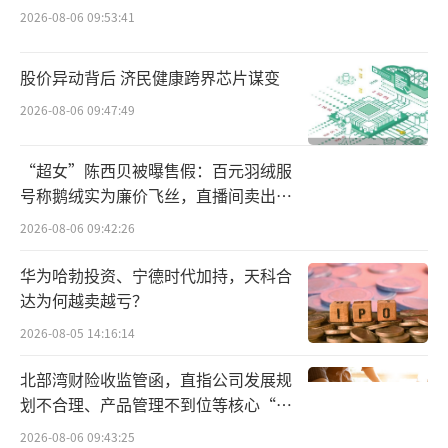
值得一提的是，“五一”假期，越来越多
2026-08-06 09:53:41
的外国游客来华旅行和消费，来华扫货“买买
买”成为跨境旅行的新趋势。数据显示，“五
股价异动背后 济民健康跨界芯片谋变
一”假期前三天，入境游客用支付宝消费金额
2026-08-06 09:47:49
同比去年增长180%；其中，240小时过境免签
国家用户通过“支付宝碰一下”消费金额环比4
“超女”陈西贝被曝售假：百元羽绒服
月同期增长近50%。
号称鹅绒实为廉价飞丝，直播间卖出超
百万元
2026-08-06 09:42:26
“中国制造”的各式商品，从文创纪念
品、衣服鞋子到电子产品等，都成为来华游客
华为哈勃投资、宁德时代加持，天科合
达为何越卖越亏？
扫货目标。义乌小商品市场、深圳华强北、广
州国际轻纺城等中国制造特色市场正吸引越来
2026-08-05 14:16:14
越多外国人前来扫货。
北部湾财险收监管函，直指公司发展规
划不合理、产品管理不到位等核心“痛
另外，WeChat港币钱包数据显示，港人北
点”
2026-08-06 09:43:25