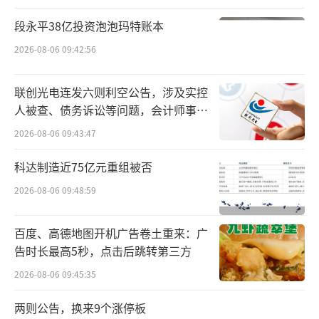
服务发布的最新数据显示，今年“五一”相比
段永平38亿投资泡泡玛特账本
去年同期，入境游客用家乡钱包的消费金额和
2026-08-06 09:42:56
消费笔数都翻了一番；广东、上海、浙江依然
是最热门目的地，新疆、福建、江苏、四川等
联创光电连发六则利空公告，涉及实控
地也广受欢迎。
人被查、债务诉讼等问题，会计师事务
所曾出具“保留意见”
2026-08-06 09:43:47
另据微信发布的数据报告，今年内地居民
科达制造近75亿元重组被否
境外微信支付交易笔数同比增长37%。中国港
澳、日韩、东南亚地区增速较快，成为热门出
2026-08-06 09:48:59
境游目的地。同时，外国人来华、港人北上同
百度、高德地图开机广告卷土重来：广
样火热。微信支付外卡数据显示，今年“五
告时长最高5秒，点击后跳转第三方
一”前三天，外籍用户在境内消费笔数、金额
2026-08-06 09:45:35
同比都增长了近2倍。
两则公告，换来9个涨停板