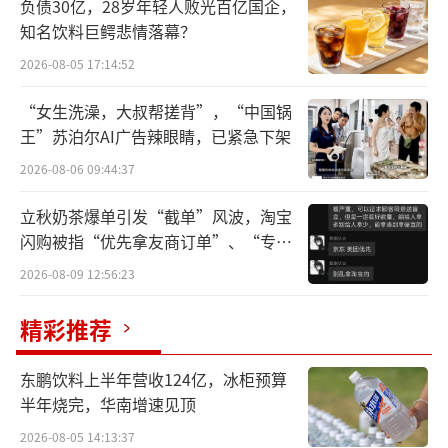
负债30亿，28岁年轻人败光百亿国企，
年“五一”假期全国边检机关共保障1089.6万
知名饮料巨鳄悲情落幕？
人次中外人员出入境，日均217.9万人次，较去
2026-08-05 17:14:52
年“五一”假期增长28.7%，单日出入境通关
“女生洗澡，大叔帮搓背”，“中国锅
最高峰出现在5月3日，达229.7万人次。
王”苏泊尔AI广告辣眼睛，已紧急下架
其中，内地居民出入境577.8万人次，较去
2026-08-06 09:44:37
年同期增长21.2%，港澳台居民出入境400.3万
立秋奶茶爆单引发“截单”风波，淘宝
人次，较去年同期增长37.1%，外国人出入境1
闪购被指“优先拿友商订单”、“专挑
11.5万人次，较去年同期增长43.1%，入境外
贵的拿”
2026-08-09 12:56:23
国人中，适用免签政策入境38万人次，较去年
精彩推荐
同期增长72.7%。共计查验出入境交通运输工
具45.6万架（艘、列、辆）次，较去年同期增
东鹏饮料上半年营收124亿，冰柜预算
长18.1%。
半年烧完，华南增速见顶
2026-08-05 14:13:37
另从机构支付数据来看，来自Alipay+跨境