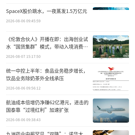
上到内地消费笔数、金额同比去年“五一”假
期均实现翻倍，新茶饮、新潮玩消费持续火
SpaceX股价跳水，一夜蒸发1.5万亿元
热。除了北上广深和大湾区城市，天津、杭
2026-08-06 09:45:59
州、成都、武汉、厦门、重庆、长沙等地也成
为港人北上度假的热门城市；港人北上也走得
《伦敦合伙人》开播在即：出海创业试
水“国货集群”模式，带动入境消费反
更远，黑龙江齐齐哈尔、内蒙古呼伦贝尔等城
向种草
2026-08-07 15:17:50
市迎来北上港客。
统一中控上半年：食品业务稳步增长，
素喜智研高级研究员苏筱芮表示，“五
饮品业务除奶茶外全线承压
一”假期支付数据增长表现十分亮眼，交易笔
2026-08-06 09:56:12
数、交易金额等重点指标均有显著增长。同
航油成本倍增仍净赚62亿港元，进击的
时，在对外开放持续、外籍人士来华热潮背景
国泰靠“过境红利”加速扩张
之下，跨境支付同比大增，一方面反映“五
2026-08-06 09:38:43
一”小长假旺盛的消费需求得到充分释放，另
一方面也体现出在支付优化的前期工作积累基
九洲药业中报罕见“双降”：诺华大