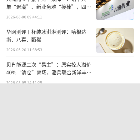
础之上，支付工具的优化体验与高质量发展有
单“退潮”、新业务难“接棒”，四大
难关待闯
力带动了消费增长。
2026-08-06 09:44:11
华网测评丨杯装冰淇淋测评：哈根达
支付数据当中，一线城市、重点旅游城市
斯、八喜、甄稀
延续过往的优良增长态势，这些城市本身就具
2026-06-20 11:38:53
备相对良好的支付基础设施；值得关注的是，
二三线城市乃至一些偏远地区也迎来普增，表
贝肯能源二次“易主”：原实控人溢价
明支付优化工作的“增量扩面”正得到进一步
40%“清仓”离场，潘兵联合新洋丰、
宏科百世拟入主
深化，支付普惠性在更多地区实现有效延伸。
2026-08-05 14:11:25
苏筱芮认为，后续，建议相关支付机构抓住跨
江小白起诉东方甄选案结果公布：构成
境支付、“家乡钱包”存在的发展潜力，研判
商业诋毁，赔偿30万元
跨境、家乡场景的重点支付场景，推动更多国
2026-08-03 16:34:22
家、地区民众享受支付带来的消费便利。
（责任
欣天科技易主背后藏六年对赌，“华为
编辑：zx0600）
概念+AI营销”溢价难掩52亿重资产考