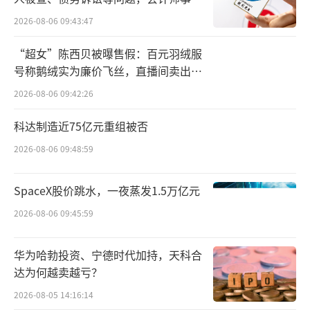
所曾出具“保留意见”
渠道的超越。目前，宠物市场电商渠道占比超
2026-08-06 09:43:47
过60%，但增速已经开始下滑。
“超女”陈西贝被曝售假：百元羽绒服
号称鹅绒实为廉价飞丝，直播间卖出超
宠物消费市场的线下门店，仍然有较大的
百万元
2026-08-06 09:42:26
创新空间，特别是那些以连锁化为目标，具备
丰富的服务属性，抓住了年轻养宠人喜好的线
科达制造近75亿元重组被否
下门店，增长空间更大。
2026-08-06 09:48:59
这几年，宠物鲜食、宠物用品、宠物集合
SpaceX股价跳水，一夜蒸发1.5万亿元
店等新业态层出不穷。不养宠物的人当然很难
2026-08-06 09:45:59
理解其商业模式，但自有毛孩子的爸妈来给它
们买单。
华为哈勃投资、宁德时代加持，天科合
达为何越卖越亏？
这其中的很多业务，早已超出了食品和用
2026-08-05 14:16:14
品的范畴，升级成对宠主的心理按摩。将宠物