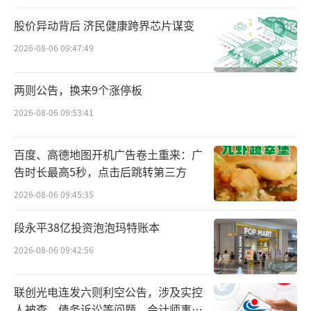
以及包含医疗在内的服务市场，精神需求则是
股价异动背后 济民健康跨界芯片谋变
更深层次。
2026-08-06 09:47:49
毕竟，从动物，到伙伴和朋友，再到家
两则公告，换来9个涨停板
人，宠物的角色转换，顺应了人在这场养育和
2026-08-06 09:53:41
陪伴过程中的心理变化。宠主养育了“毛孩
子”，得到了情绪价值。
百度、高德地图开机广告卷土重来：广
告时长最高5秒，点击后跳转第三方
那么，宠物市场在迈向万亿的征途中，新
的蓝海在哪里？
2026-08-06 09:45:35
段永平38亿投资泡泡玛特账本
首先，宠物线下零售+服务的新业态，仍然
存在一定的发展空间。
2026-08-06 09:42:56
此前，乖宝宠物等公司旗下的本土品牌，
联创光电连发六则利空公告，涉及实控
主要通过电商渠道，实现对外资传统品牌+经销
人被查、债务诉讼等问题，会计师事务