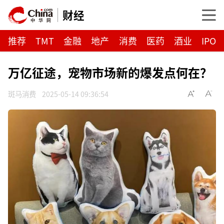
财经
推荐
TMT
金融
地产
消费
医药
酒业
IPO
万亿征途，宠物市场新的爆发点何在？
斑马消费
2025-05-14 09:36:54