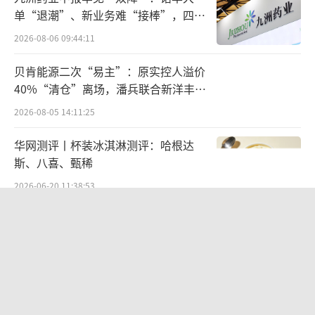
等，主打超高性价比。
单“退潮”、新业务难“接棒”，四大
难关待闯
2026-08-06 09:44:11
除了吃喝，宠物的出行，也成为今年以来
各大公司的发力点。除了传统的宠物背包、宠
贝肯能源二次“易主”：原实控人溢价
物推车，越来越多的人类出行方式，开始走宠
40%“清仓”离场，潘兵联合新洋丰、
宏科百世拟入主
物友好路线，如高铁和哈罗顺风车，也可以让
2026-08-05 14:11:25
宠主带宠物出行了。
华网测评丨杯装冰淇淋测评：哈根达
斯、八喜、甄稀
天眼查显示，宠物经济新注册公司数量，
2026-06-20 11:38:53
从2021年-2022年的接近百万家，2023年以后
升级至200万级别。市场玩家百花齐放，已经不
欣天科技易主背后藏六年对赌，“华为
再是食品、用品占主流。
概念+AI营销”溢价难掩52亿重资产考
验
2026-08-05 14:14:15
近年，宠物成为一级市场投融资的热门行
业，宠物服务和宠物医疗，是最热门的板块。
营收暴增22倍仍亏2580万元，集益威闯
关科创板背后深陷客户依赖与无实控人