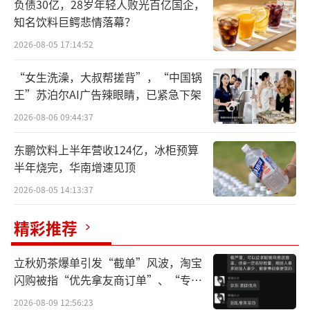
头玛氏、雀巢普瑞纳等先后进入，推动了中宠
负债30亿，28岁年轻人败光百亿国企，
股份、乖宝宠物等众多本土企业崛起，行业重
知名饮料巨鳄悲情落幕？
心也从代工+出口，到如今全面品牌化+专注于
2026-08-05 17:14:52
中国市场。
“女生洗澡，大叔帮搓背”，“中国锅
王”苏泊尔AI广告辣眼睛，已紧急下架
宠物市场总规模中，宠物食品占比一半左
2026-08-06 09:44:37
右，是绝对核心。
东鹏饮料上半年营收124亿，冰柜预算
宠物用品板块紧随其后。谁能想到，牵引
半年烧完，华南增速见顶
绳、爬爬架、猫砂盆这类毫不起眼的产品，居
2026-08-05 14:13:37
然也能催生天元宠物、源飞宠物等几家上市公
司；依依股份这家护理企业，更是从卫生巾转
精彩推荐
向做宠物护垫，撑起了自己的基本盘。
立秋奶茶爆单引发“截单”风波，淘宝
闪购被指“优先拿友商订单”、“专挑
这与人类自身消费市场的演进，如出一
贵的拿”
辙。吃饱之后，开始追求衣食住行等全品类，
2026-08-09 12:56:23