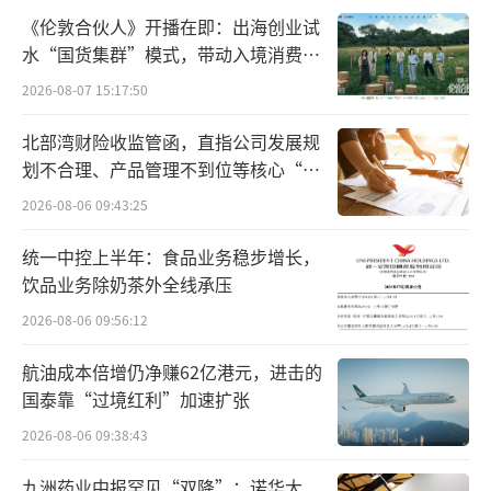
们的恩格尔系数越拉越低。
《伦敦合伙人》开播在即：出海创业试
水“国货集群”模式，带动入境消费反
甚至，宠物市场已经出现了规模化的定制
向种草
2026-08-07 15:17:50
服务。什么值得买平台数据显示，今年一季
北部湾财险收监管函，直指公司发展规
度，“宠物定制”订单同比增长375%。
划不合理、产品管理不到位等核心“痛
点”
如果说，宠物市场的中宠和乖宝，相当于
2026-08-06 09:43:25
大众消费中的金龙鱼、中粮；那么，宠物线下
统一中控上半年：食品业务稳步增长，
消费市场，则非常需要自己的胖东来、名创优
饮品业务除奶茶外全线承压
品和盒马。
2026-08-06 09:56:12
实际上，盒马在宠物经济领域，已经有相
航油成本倍增仍净赚62亿港元，进击的
当丰富的业务布局。继在上海落地洗猫洗狗服
国泰靠“过境红利”加速扩张
务后，盒马去年在全国门店上线了几十款宠物
2026-08-06 09:38:43
商品，包括宠物食品、猫砂、宠物清洁湿巾
九洲药业中报罕见“双降”：诺华大