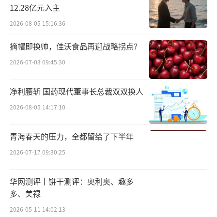
12.28亿元入主
心、汽车等业务，公司在海外多个大洲拥有制
造基地，分布于越南、泰国、印尼、马来西
2026-08-05 15:16:36
亚、罗马尼亚、摩洛哥、印度、墨西哥、德国
摘帽即换帅，佳沃食品再迎战略拐点？
等国家。
2026-07-03 09:45:30
同时，立讯精密也是一家外向型属性非常
净利腰斩 国药现代董事长总裁双双换人
浓厚的企业，其境外收入主要以美元结算，规
2026-08-05 14:17:10
模达千亿级别。
据统计，2022年-2024年立讯精密分别实现
青海春天的压力，全都留给了下半年
境外销售额1938.03亿元、2067.56亿元、2354.
2026-07-17 09:30:25
67亿元，分别占主营业务收入的90.55%、89.1
6%和87.60%。
华网测评丨饼干测评：奥利奥、趣多
多、美禄
值得一提的是，倘若后续立讯精密成功登
2026-05-11 14:02:13