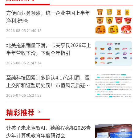
春、王来胜来说，此次公司港股上市或意味着
方便面业务领涨，统一企业中国上半年
众多意义。
净利增9%
2026-08-05 21:40:15
回溯历史，正是由于2010年立讯精密成功
登陆A股后，王氏兄妹才得以主导公司完成多项
北美拖累销量下滑，卡夫亨氏2026年上
半年营收下滑，下调全年指引
战略并购，使得公司从一家依托富士康做生意
的企业蜕变为“果链”大厂。
2026-08-05 21:47:34
至纯科技因累计多确认4.17亿利润，遭
而现如今，立讯精密正站在“十字路
上交所和证监局处罚！市值风云质疑其
口”，公司把目光聚焦于通信及数据中心、汽
财务问题，遭巨额索赔！
2026-07-06 15:27:53
车等新业务，企图打破其苹果代工厂的“瓶
颈”；倘若王氏兄妹二人能将利用此次登陆港
精彩推荐
股将募资重点投向这些领域，那么或有望加速
让孩子未来驾驭AI，猿编程亮相2026青
立讯精密再一次实现蜕变。
少年计算机教育年度研讨会