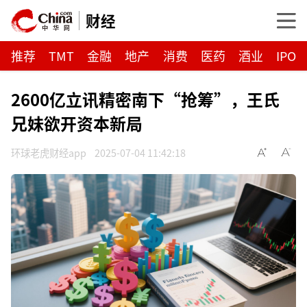
财经
推荐
TMT
金融
地产
消费
医药
酒业
IPO
2600亿立讯精密南下“抢筹”，王氏
兄妹欲开资本新局
环球老虎财经app
2025-07-04 11:42:18