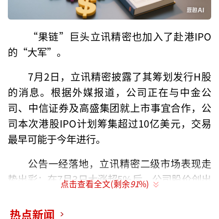
“果链”巨头立讯精密也加入了赴港IPO
的“大军”。
7月2日，立讯精密披露了其筹划发行H股
的消息。根据外媒报道，公司正在与中金公
司、中信证券及高盛集团就上市事宜合作，公
司本次港股IPO计划筹集超过10亿美元，交易
最早可能于今年进行。
公告一经落地，立讯精密二级市场表现走
势出彩；在7月3日大涨超5%后，公司股价创出
点击查看全文(剩余
91
%)
五月份以来新高，总市值回升至2594亿元。
热点新闻
值得注意的是，对于立讯精密实控人王来