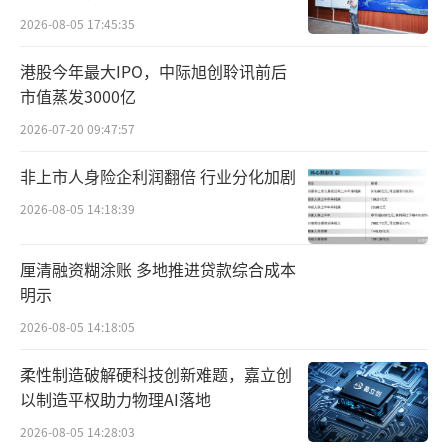
立讯精密赴港IPO
2026-08-05 17:45:35
7月2日晚间，立讯精密发布提示性公告
港股今年最大IPO，中际旭创聆讯前后
市值蒸发3000亿
称，公司目前正在筹划发行H股并在港交所上
2026-07-20 09:47:57
市。
非上市人身险企利润翻倍 行业分化加剧
公告发布次日，立讯精密也收获资金追
2026-08-05 14:18:39
捧。截至7月3日收盘，公司股价报收35.77元，
上涨5.45%，创出五月份以来新高，总市值回
厘清融资糊涂账 多地推进贷款综合成本
升至2594亿元。
明示
回溯历史，早在4月份立讯精密就被曝出其
2026-08-05 14:18:05
正在考虑冲刺港股。彼时，有报道指出公司的
柔性制造破解硬科技创新难题，嘉立创
融资规模预计为20亿至30亿美元，且已与多家
以制造平权助力物理AI落地
国际投行展开深度磋商。
2026-08-05 14:28:03