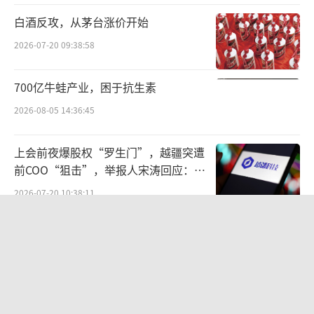
陆港股，那么公司也有望与一批“果链”同行
白酒反攻，从茅台涨价开始
在香港资本市场上“相遇”。
2026-07-20 09:38:58
具体来看，歌尔股份于3月4日发布公告
称，其子公司歌尔微已向中国证监会报送了H股
700亿牛蛙产业，困于抗生素
上市备案申请材料，并获接收。此外，蓝思科
2026-08-05 14:36:45
技也在3月31日正式向港交所递表提交上市申
请，并将于7月9日完成挂牌上市。
上会前夜爆股权“罗生门”，越疆突遭
前COO“狙击”，举报人宋涛回应：离
根据计划，蓝思科技H股IPO基础发行股数
职时无股权返还约定
2026-07-20 10:38:11
约为2.62亿股，最高将募资接近48亿元港币，
华夏银行迎来“北银系”高管密集补位
发行价格区间初步确定为17.38港元至18.18港
合规阵痛与治理变局交织
元，相较A股存在约三成左右的折价。
2026-08-05 16:27:55
但从目前的情况来看，蓝思科技港股认购
蒸发20亿，关闭工厂，货架滞销，“豆
反响热烈。仅截至7月3日午后，公司融资申购