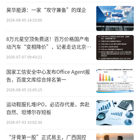
而根据最新外媒报道，立讯精密正在与中
昊华能源：一家“攻守兼备”的煤企
金公司、中信证券及高盛集团就香港上市事宜
2026-08-05 14:33:00
展开合作，公司计划筹集超过10亿美元，交易
最早可能于今年进行。
8万元星空顶免费送！百万价格国产电
动汽车“变相降价”，记者走访北京门
不过，在此次公告中立讯精密尚未官宣更
店…
2026-07-07 09:43:21
多细节，公司只是表示其正在与相关中介机构
国家工信安全中心发布Office Agent报
就本次H股发行上市的具体推进工作进行商讨。
告，百度文库综合排名第一
公告显示，当前立讯精密赴港上市主要为
2026-08-05 15:05:15
深化全球化战略布局，增强境外融资能力，进
运动鞋服扎堆IPO，必迈存代差，奔赴
一步提升治理透明度和规范化水平。
自然、坦博尔存短板
2026-07-03 10:02:30
据悉，以“果链”企业称号所闻名的立讯
精密目前主要经营消费电子、通信及数据中
“牙膏第一股”正式易主，广西国控