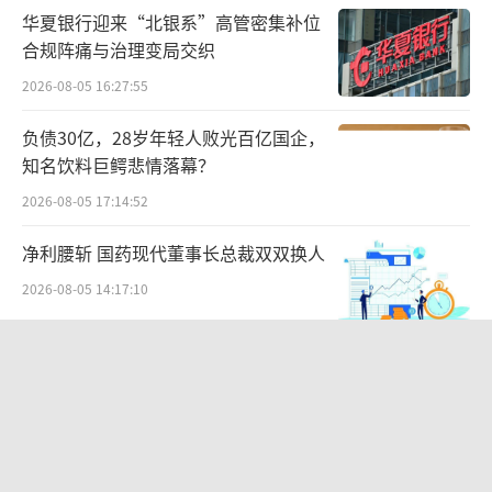
华夏银行迎来“北银系”高管密集补位
合规阵痛与治理变局交织
2026-08-05 16:27:55
负债30亿，28岁年轻人败光百亿国企，
知名饮料巨鳄悲情落幕？
2026-08-05 17:14:52
净利腰斩 国药现代董事长总裁双双换人
2026-08-05 14:17:10
运动鞋服扎堆IPO，必迈存代差，奔赴
自然、坦博尔存短板
2026-07-03 10:02:30
厘清融资糊涂账 多地推进贷款综合成本