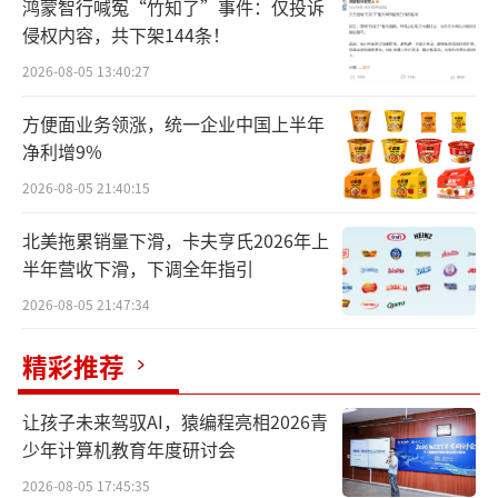
鸿蒙智行喊冤“竹知了”事件：仅投诉
技板”建设，于5月12日簿记发行第一期科技创
侵权内容，共下架144条！
新债券，期限3年，发行规模不超过150亿元，
2026-08-05 13:40:27
募集资金将专项用于科技创新领域业务。
方便面业务领涨，统一企业中国上半年
杭州银行5月12日发布公告称，该行2025
净利增9%
年科技创新债券于当日发行完毕，发行规模为5
2026-08-05 21:40:15
0亿元，品种为3年期固定利率债券，票面利率
北美拖累销量下滑，卡夫亨氏2026年上
为1.67%。募集资金将通过贷款、债券等多种
半年营收下滑，下调全年指引
途径，专项支持科技创新领域业务。
2026-08-05 21:47:34
“科技创新债券的推出主要为了破解科技
精彩推荐
创新企业融资难、融资贵的问题，通过定向支
持研发投入、成果转化和产业升级，为科创企
让孩子未来驾驭AI，猿编程亮相2026青
少年计算机教育年度研讨会
业提供稳定的资金支持。”苏商银行特约研究
2026-08-05 17:45:35
员薛洪言表示，相较于传统融资渠道，这类债