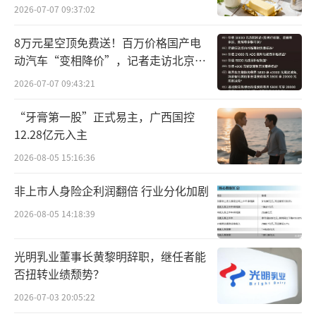
科技创新债券的创设与推广提升了科技创
2026-07-07 09:37:02
新领域的融资效率和便捷度，薛洪言指出，后
8万元星空顶免费送！百万价格国产电
续银行参与科技创新债券将呈现发行主体扩
动汽车“变相降价”，记者走访北京门
店…
容、产品创新深化等特点。例如，更多银行可
2026-07-07 09:43:21
能跟进发行专项债券，区域协同方面，地方银
“牙膏第一股”正式易主，广西国控
行或结合属地科技企业需求，联动地方政府增
12.28亿元入主
信机制发行债券。除债券外，银行还可通过专
2026-08-05 15:16:36
项贷款、股权投资、供应链金融等方式支持科
非上市人身险企利润翻倍 行业分化加剧
技创新。同时，金融科技和人工智能的广泛应
用也有助于提升科创企业融资效率，形成“债
2026-08-05 14:18:39
+贷+股+链”的综合服务模式，更好地支持科技
光明乳业董事长黄黎明辞职，继任者能
创新。
（责任编辑：zx0600）
否扭转业绩颓势？
2026-07-03 20:05:22