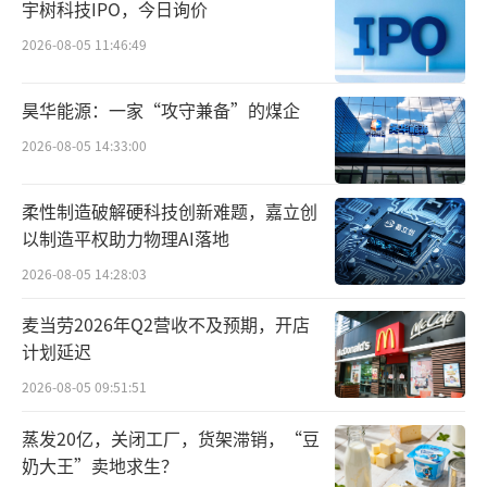
宇树科技IPO，今日询价
表示，该行于5月9日协助立讯精密、吉利控
股、牧原股份、上海新微等科技型企业和股权
2026-08-05 11:46:49
投资机构以及部分金融机构在银行间市场成功
昊华能源：一家“攻守兼备”的煤企
完成首批科技创新债券承销发行，规模共计385
2026-08-05 14:33:00
亿元。在首批公告发行的36个科技型企业、股
权投资机构类项目中，该行担任主承销商项目1
柔性制造破解硬科技创新难题，嘉立创
6个。
以制造平权助力物理AI落地
薛洪言认为，银行参与科技创新债券的承
2026-08-05 14:28:03
销、投资和发行，既是落实国家支持科技创新
麦当劳2026年Q2营收不及预期，开店
战略的体现，也有助于拓展自身业务空间。当
计划延迟
前银行多以承销科技创新债券为主，主要因承
2026-08-05 09:51:51
销业务风险较低，且银行在传统债券承销领域
蒸发20亿，关闭工厂，货架滞销，“豆
经验丰富，在政策起步阶段更容易落地。
奶大王”卖地求生？