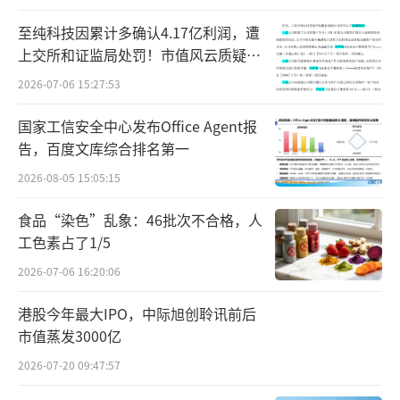
券的优势体现在政策协同性强、融资成本更
至纯科技因累计多确认4.17亿利润，遭
低、资金用途更聚焦也更灵活。例如，政策层
上交所和证监局处罚！市值风云质疑其
财务问题，遭巨额索赔！
面通过手续费减免、风险分担机制等降低发债
2026-07-06 15:27:53
成本；同时允许分期发行、简化信息披露，更
国家工信安全中心发布Office Agent报
适配科技项目长周期、高风险的特点。此外，
告，百度文库综合排名第一
债券市场“科技板”的构建丰富了产品供给，
2026-08-05 15:05:15
有助于吸引更多投资者参与，提升市场活跃
食品“染色”乱象：46批次不合格，人
度。
工色素占了1/5
科技创新债券推出后，多家机构积极参
2026-07-06 16:20:06
与。除直接发行科技创新债券外，银行亦展开
港股今年最大IPO，中际旭创聆讯前后
承销大战，例如，农业银行、中国银行、建设
市值蒸发3000亿
银行、邮储银行、光大银行、南京银行均披露
2026-07-20 09:47:57
了承销科技创新债券的情况。例如，中国银行