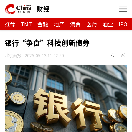
财经
推荐
TMT
金融
地产
消费
医药
酒业
IPO
银行“争食”科技创新债券
北京商报
2025-05-13 11:42:50