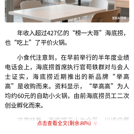
年收入超过427亿的“榜一大哥”海底捞，
也“吃上”了平价火锅。
小食代注意到，在早前举行的半年度业绩
电话会上，海底捞首席执行官苟轶群对与会人
士证实，海底捞近期推出的新品牌“举高
高”是收购而来。资料显示，“举高高”为人
均约60元的自助小火锅，由前海底捞员工二次
创业孵化而来。
这意味着，海底捞正火力全开，以适应餐
点击查看全文(剩余
86
%)
饮消费日益追求极致性价比的趋势；同时，这