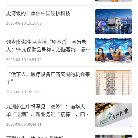
购的价格。
史诗级的！重估中国硬核科技
事实上，早在上述会议前，业内已有关于
2026-08-10 15:10:09
本次收购的传言。值得一提的是，举高高背后
调查|悦龄生活直播“剧本杀”围猎老
还有一位并非海底捞体系的餐饮人，他与举高
人：99元保健品号称可治脑萎缩，靠鸡
高的竞品“一围肥牛肉小火锅（下称：一
蛋拉新一年开近两万家店
2026-08-10 14:54:46
围）”关系匪浅。
“活下去，医疗设备厂商突围的机会来
据举高高微信小程序的会员服务协议，该
了”
系统由“致敬海（四川）餐饮有限责任公
2026-08-10 15:12:09
司”（简称：举高高自助小火锅）发起制定及
九洲药业中报罕见“双降”：诺华大
运营。工商资料显示，致敬海（四川）餐饮有
单“退潮”、新业务难“接棒”，四大
限责任公司成立于今年6月25日，注册资本100
难关待闯
2026-08-06 09:44:11
0万人民币，唯一股东是“四川嗨系餐饮管理有
限公司”——一家由HAI DI LAO HOLDINGS PT