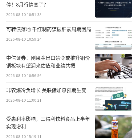
于海底捞人均近100元的定价。其主打6种锅底
停！8月行情变了？
+上百种产品，店内设置的均为单人座，一人一
2026-08-10 10:51:38
锅，按位收费，与海底捞的大桌形成明显区
可转债落地 千红制药谋破肝素周期困局
隔。其自助则体现在茶水饮料自取、利用传送
2026-08-10 10:59:24
带让顾客在座位上自取菜品等。在火锅之
外，“举高高”还引入了披萨、汉堡、炸鸡、
中信证券：刚果金出口禁令或推升铜价
蛋挞等小吃。目前，该品牌已在长沙、南京、
铜板块有望迎来估值和业绩共振
宁波、武汉、宜春多地开店。
2026-08-10 10:56:56
在会议上，海底捞财务总监李朋指，收
非农爆冷负增长 美联储加息预期生变
购“举高高”是顺应消费者追求极致性价比的
2026-08-10 11:00:21
动作。“目前看，（举高高）整个收入比较稳
定，整体利润率也是相对比较好的。在外部收
受惠利率影响，三得利饮料食品上半年
购过程中，（举高高是）我们目前看到单店模
实现增利
型比较好的企业”。他没有进一步透露本次收
2026-08-10 15:19:11