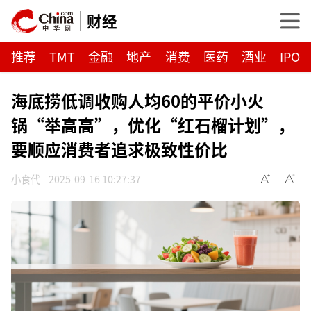
财经
推荐
TMT
金融
地产
消费
医药
酒业
IPO
海底捞低调收购人均60的平价小火
锅“举高高”，优化“红石榴计划”，
要顺应消费者追求极致性价比
小食代
2025-09-16 10:27:37