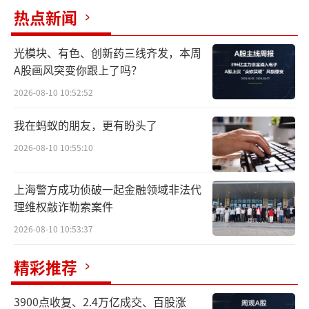
也意味着海底捞对之前推出的“红石榴计
热点新闻
划”（一个面向海底捞内部员工和外部的创业
光模块、有色、创新药三线齐发，本周
孵化项目）进行了优化，新增通过收购来扩大
A股画风突变你跟上了吗？
品牌矩阵的路径。下面，我们来一起看看。
2026-08-10 10:52:52
盯上“举高高”
我在蚂蚁的朋友，更有盼头了
小食代注意到，苟轶群在上述会议上介
2026-08-10 10:55:10
绍，在2024年提出“红石榴计划”后，海底捞
今年上半年对该计划进行了优化，在内部创业
上海警方成功侦破一起金融领域非法代
理维权敲诈勒索案件
个人出资之外，新增了靠收购引入外部优秀创
2026-08-10 10:53:37
业品牌的机制。
精彩推荐
“举高高”就属于收购引进的外部品牌——
这一平价自助小火锅品牌人均59.9元，显著低
3900点收复、2.4万亿成交、百股涨