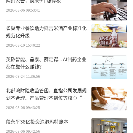
两则公告，换来9个涨停板
E.LTD全资持有的企业。
2026-08-06 09:53:41
在致敬海（四川）餐饮有限责任公司中，
雀巢专业餐饮助力延吉米酒产业标准化
三位主要人员包括唐兰英（监事）、张凡（董
规范化升级
事）、付谦毅（经理）。据企查查显示，唐兰
2026-08-10 15:40:22
英、张凡关联的几乎都是海底捞体系公司，但
英矽智能、晶泰、薛定谔... AI制药企业
付谦毅除了与举高高关联，还与一围的多家实
都在靠什么赚钱？
体有关，包括担任一围肥（上海）餐饮有限公
2026-07-24 11:36:56
司的法定代表人、董事、财务负责人。
北部湾财险收监管函，直指公司发展规
资料显示，一围是与“举高高”相似的业
划不合理、产品管理不到位等核心“痛
态，其曾被称为“火锅界瑞幸”，2023年8月开
点”
2026-08-06 09:43:25
业至今已有超100家直营店。
段永平38亿投资泡泡玛特账本
有趣的是，除了定价亲民，被海底捞收购
2026-08-06 09:42:56