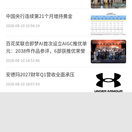
的举高高与一围还有诸多相似之处。在品牌标
识上，双方均采用萌宠风熊猫。在门店设置
中国央行连续第21个月增持黄金
上，两个品牌均为一人一锅，主打自助式服
2026-08-10 10:56:19
务，如顾客需在面前的传送带自取食材。
百花奖联合即梦AI首次设立AIGC推优单
对于一围与“举高高”的关系、“举高
元：2038件作品参评，6部获推优荣誉
高”收购详情，截至发稿时，海底捞未回复小
2026-08-10 14:51:46
食代的查询。
安德玛2027财年Q1营收全面承压
仍待检验
2026-08-10 18:07:43
买下“举高高”，也是海底捞时隔数年再
“超女”陈西贝被曝售假：百元羽绒服
尝试以并购布局多元化。
号称鹅绒实为廉价飞丝，直播间卖出超
百万元
2026-08-06 09:42:26
此前，海底捞曾收购U鼎冒菜、汉舍中国、
Hao Noodle，疫情后未见有更多收购。去年，