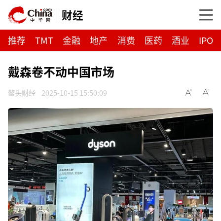
财经
推荐
TMT
金融
地产
消费
医药
酒业
IPO
戴森卷不动中国市场
鳌头财经
2025-10-15 15:50:09