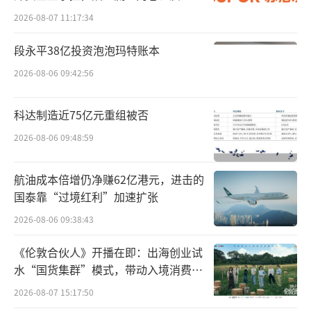
反观戴森，其最新的“第九代数码马
发的负循环
2026-08-07 11:17:34
达”转速仍停留在每分钟11万至12万转，这意
味着在中国企业不断寻求技术突破的时候，戴
段永平38亿投资泡泡玛特账本
森在核心部件技术上仍在原地踏步。
2026-08-06 09:42:56
吹风机品类也是如此，早在2022年，国产
科达制造近75亿元重组被否
品牌徕芬就已经做出了11万转/分钟的高速马
2026-08-06 09:48:59
达，同类产品的售价则只有戴森的五分之一。
航油成本倍增仍净赚62亿港元，进击的
戴森不是没有努力，随着马达、气旋等技
国泰靠“过境红利”加速扩张
术不断被国产品牌突破，戴森也在研发上加大
2026-08-06 09:38:43
投入，花费了27.5亿英镑对软件和AI进行升
级，然而升级的结果却是在硬件参数上一点
《伦敦合伙人》开播在即：出海创业试
水“国货集群”模式，带动入境消费反
点“微调”，并未得到消费者买账。
向种草
2026-08-07 15:17:50
换言之，靠技术发家的戴森，在技术迭代