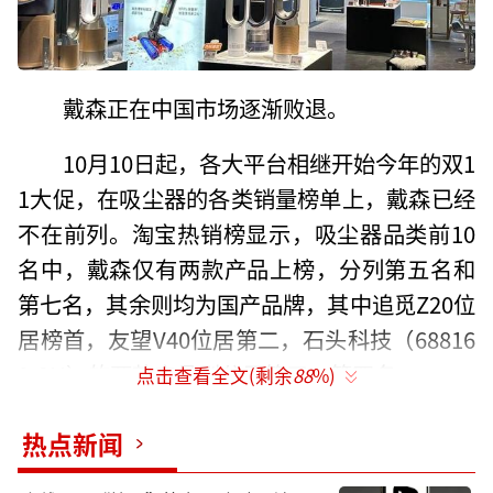
戴森正在中国市场逐渐败退。
10月10日起，各大平台相继开始今年的双1
1大促，在吸尘器的各类销量榜单上，戴森已经
不在前列。淘宝热销榜显示，吸尘器品类前10
名中，戴森仅有两款产品上榜，分列第五名和
第七名，其余则均为国产品牌，其中追觅Z20位
居榜首，友望V40位居第二，石头科技（68816
9.SH）的两款产品则分居第三、第四名。
点击查看全文(剩余
88
%)
在高速吹风机品类上，戴森则是不见踪
热点新闻
影，取而代之的是徕芬、飞科(603868.SH）、