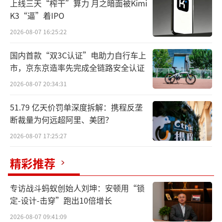
米家等国产厂商，戴森甚至未能出现在淘宝该
上线三天“榨干”算力 月之暗面被Kimi
K3“逼”着IPO
品类热销榜前20的排名中。
2026-08-07 16:25:22
线下也是同样的景象，十一假期期间，鳌
国内首款“双3C认证”电助力自行车上
头财经走访重庆京东超体发现，石头、追觅、
市，京东京造率先完成全链路安全认证
科沃斯（603486.SH）等家庭清洁品牌门店中
2026-08-07 20:34:31
顾客纷至沓来，而戴森的门店则空无一人。线
上与线下的“惨淡”表明，戴森正在逐渐失去
51.79 亿天价罚单深度拆解：携程反垄
断裁量为何远超阿里、美团？
中国市场。
2026-08-07 17:25:27
戴森卷不动了？曾经的戴森凭借着高速马
精彩推荐
达带来的技术壁垒和中产营销形成的高溢价，
一度占据国内高端吹风机市场80%以上的市场
专访战斗蚂蚁创始人刘坤：安顿用“锁
份额，随着中国企业的奋起直追和城市中产消
定-设计-击穿”跑出10倍增长
费降级，戴森占据市场的两大法宝已然全部失
2026-08-07 09:41:09