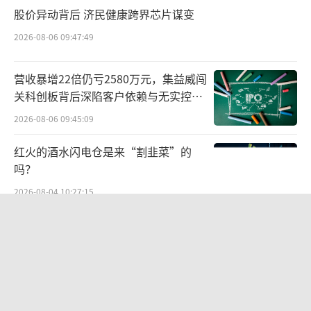
股价异动背后 济民健康跨界芯片谋变
上已经卷不动中国品牌了。
2026-08-06 09:47:49
价格卷不动中产不再为高溢价买单
营收暴增22倍仍亏2580万元，集益威闯
技术卷不动所带来的直接后果便是高溢价
关科创板背后深陷客户依赖与无实控人
的基础不在，死守着高端定价的戴森只能眼睁
困局
2026-08-06 09:45:09
睁看着定价更低的同类国内品牌分走市场份
红火的酒水闪电仓是来“割韭菜”的
额。
吗？
在淘宝戴森官方旗舰店上，销量最高的吹
2026-08-04 10:27:15
风机产品戴森HD16售价为3499元，而热销榜排
两则公告，换来9个涨停板
名第一的徕芬LF03高速吹风机叠加国补后售价
2026-08-06 09:53:41
仅为475.15元。飞科、米家等品牌甚至将高速
吹风机的价格打到了200元上下。
江小白起诉东方甄选案结果公布：构成
商业诋毁，赔偿30万元