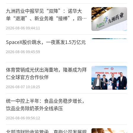
灵。
九洲药业中报罕见“双降”：诺华大
技术卷不动高速马达转速10年没进步
单“退潮”、新业务难“接棒”，四大
难关待闯
2026-08-06 09:44:11
戴森在中国市场有过辉煌。2016年，戴森
Supersonic吹风机进入中国市场，这款售价超
SpaceX股价跳水，一夜蒸发1.5万亿元
过3000元的吹风机，凭借着高性能、高颜值、
2026-08-06 09:45:59
低噪音瞬间俘获了中国消费者，也让戴森
体育营销成光伏出海重地，隆基成为拜
的“高端”调性被中国消费者熟知，戴森一度
仁全球官方合作伙伴
成为中产的标志。
2026-08-07 10:18:25
历史数据显示，2018年戴森在国内营收突
统一中控上半年：食品业务稳步增长，
破百亿，到了2019年，中国市场已成为戴森最
饮品业务除奶茶外全线承压
大的市场。
2026-08-06 09:56:12
不得不承认的是，彼时戴森的高溢价有技
北部湾财险收监管函，直指公司发展规