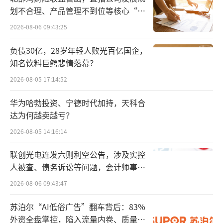
术壁垒作为依托，其产品搭载的11万转/分钟的
划不合理、产品管理不到位等核心“痛
点”
高速马达，对国内1万转/分钟到2万转/分钟的
2026-08-06 09:43:25
传统吹风产品形成了降维打击。
负债30亿，28岁年轻人败光百亿国企，
知名饮料巨鳄悲情落幕？
“高速马达带来的技术壁垒是戴森高溢价
的底气。”行业分析人士向鳌头财经表
2026-08-05 17:14:52
示，“随着中国企业不断进行技术突破，戴森
华为哈勃投资、宁德时代加持，天科合
的技术壁垒已经荡然无存。”
达为何越卖越亏？
2026-08-05 14:16:14
先来看高速马达技术，以国产品牌追觅为
例，自2015年起，追觅研发团队先后突破10
联创光电连发六则利空公告，涉及实控
人被查、债务诉讼等问题，会计师事务
万、15万、18万转技术难关，今年3月份，追觅
所曾出具“保留意见”
已经成功量产20万转马达，搭载了这款马达的
2026-08-06 09:43:47
追觅Z50Station吸尘器也于今年6月份上市。
苏泊尔“AI低俗广告”翻车背后：83%
外资全盘掌控，陷入流量内卷、质量频