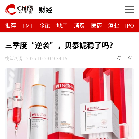
财经
推荐
TMT
金融
地产
消费
医药
酒业
IPO
三季度“逆袭”，贝泰妮稳了吗？
快消八谈
2025-10-29 09:34:15