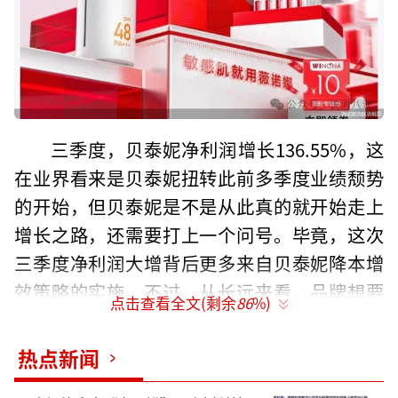
三季度，贝泰妮净利润增长136.55%，这
在业界看来是贝泰妮扭转此前多季度业绩颓势
的开始，但贝泰妮是不是从此真的就开始走上
增长之路，还需要打上一个问号。毕竟，这次
三季度净利润大增背后更多来自贝泰妮降本增
效策略的实施。不过，从长远来看，品牌想要
点击查看全文(剩余
86
%)
实现可持续增长，需要的是在品牌力、多元业
务等多层面的布局，而当前贝泰妮依然有超八
热点新闻
成的营收来自大单品薇诺娜，在多品牌布局还