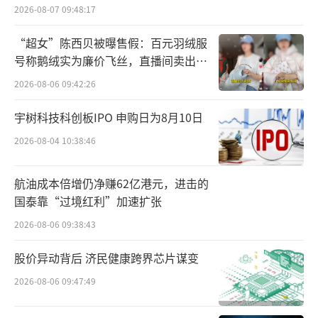
2026-08-07 09:48:17
薇诺娜依然是贝泰妮的主要营收支撑。202
5年上半年财报显示，薇诺娜品牌的营收为19.5
“超女”陈西贝被曝售假：百元羽绒服
号称鹅绒实为廉价飞丝，直播间卖出超
亿元，占公司总收入的82.17%，这意味着贝泰
百万元
妮旗下其他品牌营收占比不足20%。根据公开
2026-08-06 09:42:26
资料，贝泰妮旗下除了薇诺娜，还有婴幼儿肌
宇树科技科创板IPO 申购日为8月10日
肤护理品牌“薇诺娜宝贝”、抗衰品牌“AOXM
2026-08-04 10:38:46
ED瑷科缦”、分级祛痘解决方案品牌“贝芙
汀”。
航油成本倍增仍净赚62亿港元，进击的
国泰靠“过境红利”加速扩张
高度依赖主品牌带来的直接影响是，当主
2026-08-06 09:38:43
品牌增长出现乏力，贝泰妮的整体业绩也受到
影响。2022—2024年，薇诺娜营收分别为48.8
股价异动背后 济民健康跨界芯片谋变
5亿元、51.92亿元和49.09亿元，同比增速分别
2026-08-06 09:47:49
为24.60%、6.28%与-5.45%，增长动力持续放