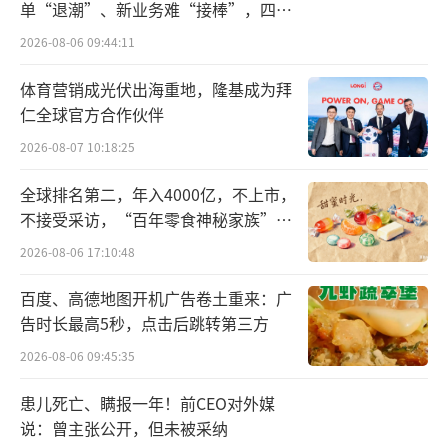
的销售费用也进行了缩减，销售费用为18.38亿
单“退潮”、新业务难“接棒”，四大
元，同比下降8.55%。
难关待闯
2026-08-06 09:44:11
不过，从整体业绩来看，贝泰妮依然面临
体育营销成光伏出海重地，隆基成为拜
不小的增长压力。根据财报数据，2025年前三
仁全球官方合作伙伴
季度，贝泰妮实现营业收入为34.64亿元，同比
2026-08-07 10:18:25
下降13.78%，净利润为2.72亿元，同比下降3
全球排名第二，年入4000亿，不上市，
4.45%。
不接受采访，“百年零食神秘家族”浮
出水面？
2026-08-06 17:10:48
就业绩发展相关问题，北京商报记者对贝
泰妮进行采访，但截至发稿未收到回复。
百度、高德地图开机广告卷土重来：广
告时长最高5秒，点击后跳转第三方
依赖单品牌
2026-08-06 09:45:35
对于贝泰妮而言，长久发展的关键是能否
患儿死亡、瞒报一年！前CEO对外媒
找到主品牌之外的第二增长点。
说：曾主张公开，但未被采纳