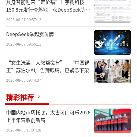
需要进一步发力。
具身智能迎来“定价锚”！宇树科技
150.8元发行价落地，获DeepSeek等豪
降本增效净利大增
华战配加持
2026-08-07 09:57:12
根据贝泰妮最新三季度财报数据，三季度
DeepSeek举起涨价牌
公司营收为10.92亿元，同比下滑9.95%；实现
2026-08-07 09:55:11
归母净利润2522万元，同比增长136.55%。
“女生洗澡，大叔帮搓背”，“中国锅
对于业绩增长，贝泰妮在公告中表示，公
王”苏泊尔AI广告辣眼睛，已紧急下架
司产品盈利能力有效改善，主要系报告期内公
2026-08-06 09:44:37
司坚持以“一个中心两个基本点”为指引，即
精彩推荐
以品牌建设为中心，以会员运营及全域协同增
长为基本点，着力于会员分层运营与权益创
中国内地市场托底，太古可口可乐2026
新，实施差异化会员运营和品牌运营策略；坚
上半年营收创新高
持渠道稳价维价，适当减少促销权益占比以及
2026-08-06 17:07:28
精简产品系列和商品数量，公司资源重新聚焦