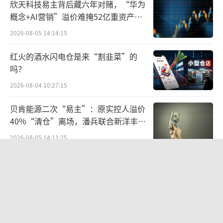
欣天科技易主背后藏六年对赌，“华为
缓。2025年上半年，薇诺娜实现营收19.5亿
概念+AI营销”溢价难掩52亿重资产考
元，同比下降18.38%。而与之相伴随的是，近
验
2026-08-05 14:14:15
年来贝泰妮整体业绩增长的放缓甚至下滑。
红火的酒水闪电仓是来“割韭菜”的
在美妆资深评论人、美云空间电商创始人
吗？
白云虎看来，作为功效护肤领域的头部企业，
2026-08-04 10:27:15
贝泰妮洞察到了市场的机遇，并成功收获了早
贝肯能源二次“易主”：原实控人溢价
期的红利，也推动企业成功上市。但在功效产
40%“清仓”离场，潘兵联合新洋丰、
品赛道，核心竞争力是“持续和深度的科研创
宏科百世拟入主
2026-08-05 14:11:25
新”，在“流量营销和价格内卷”的大环境
下，绝大多数头部企业都面临着“挑
段永平38亿投资泡泡玛特账本
战”和“选择”。
2026-08-06 09:42:56
“降本增效就是在这样的大环境下倒逼企
告别起量难、留客难！京东商家成长
业和品牌在科研投入和产品创新等领域产生一
PLUS方法论助力商家跑出确定性增长