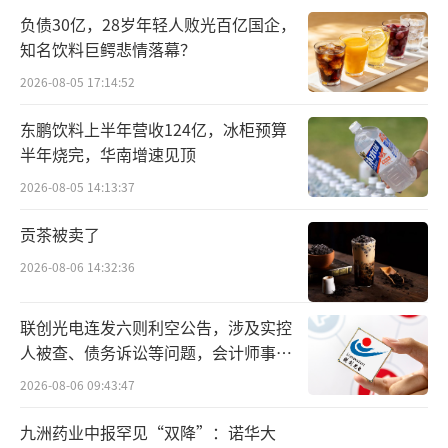
负债30亿，28岁年轻人败光百亿国企，
核心大单品、核心大爆品等一系列优化的经营
知名饮料巨鳄悲情落幕？
策略有效落地实施所致。
2026-08-05 17:14:52
细翻贝泰妮的财报，三季度是贝泰妮为数
东鹏饮料上半年营收124亿，冰柜预算
不多的增长季。财报数据显示，贝泰妮2025年
半年烧完，华南增速见顶
上半年净利润下滑49.01%；2024年净利润下滑
2026-08-05 14:13:37
33.54%；2024年三季度净利润下滑153.41%。
贡茶被卖了
贝泰妮三季度实现增长在一定程度上反映
2026-08-06 14:32:36
出其阶段性策略布局的正确性。一系列的降本
增效措施实施之下，2025年前三季度，贝泰妮
联创光电连发六则利空公告，涉及实控
营业成本为8.89亿元，同比减少15.75%；实现
人被查、债务诉讼等问题，会计师事务
所曾出具“保留意见”
销售毛利率约74.33%，销售毛利率较上年同期
2026-08-06 09:43:47
增加约0.6个百分点。此外，前三季度，贝泰妮
九洲药业中报罕见“双降”：诺华大